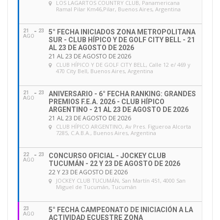
LOS LAGARTOS COUNTRY CLUB
, Panamericana
Ramal Pilar Km46,Pilar, Buenos Aires, Argentina
21
23
5° FECHA INICIADOS ZONA METROPOLITANA
AGO
SUR - CLUB HÍPICO Y DE GOLF CITY BELL - 21
AL 23 DE AGOSTO DE 2026
21 AL 23 DE AGOSTO DE 2026
CLUB HÍPICO Y DE GOLF CITY BELL
, Calle 12 e/ 469 y
470 City Bell, Buenos Aires, Argentina
21
23
ANIVERSARIO - 6° FECHA RANKING: GRANDES
AGO
PREMIOS F.E.A. 2026 - CLUB HÍPICO
ARGENTINO - 21 AL 23 DE AGOSTO DE 2026
21 AL 23 DE AGOSTO DE 2026
CLUB HÍPICO ARGENTINO
, Av Pres. Figueroa Alcorta
7285, C.A.B.A., Buenos Aires, Argentina
22
23
CONCURSO OFICIAL - JOCKEY CLUB
AGO
TUCUMÁN - 22 Y 23 DE AGOSTO DE 2026
22 Y 23 DE AGOSTO DE 2026
JOCKEY CLUB TUCUMÁN
, San Martín 451, 4000 San
Miguel de Tucumán, Tucumán
23
5° FECHA CAMPEONATO DE INICIACIÓN A LA
AGO
ACTIVIDAD ECUESTRE ZONA