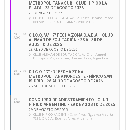
METROPOLITANA SUR - CLUB HÍPICO LA
PLATA - 23 DE AGOSTO 2026
23 DE AGOSTO 2026
CLUB HÍPICO LA PLATA
, Av. 52, Casco Urbano, Paseo
del Bosque, 1900 La Plata, Buenos Aires
28
30
C.I.C.O. "A" - 7° FECHA ZONA C.A.B.A. - CLUB
AGO
ALEMÁN DE EQUITACIÓN - 28 AL 30 DE
AGOSTO DE 2026
28 AL 30 DE AGOSTO DE 2026
CLUB ALEMÁN DE EQUITACIÓN
, Av Cnel Manuel
Dorrego 4045, Palermo, Buenos Aires, Argentina
28
30
C.I.C.O. "C" - 7° FECHA ZONA
AGO
METROPOLITANA NOROESTE - HÍPICO SAN
ISIDRIO - 28 AL 30 DE AGOSTO DE 2026
28 AL 30 DE AGOSTO DE 2026
29
CONCURSO DE ADIESTRAMIENTO - CLUB
AGO
HÍPICO ARGENTINO - 29 DE AGOSTO DE 2026
29 DE AGOSTO DE 2026
CLUB HÍPICO ARGENTINO
, Av Pres. Figueroa Alcorta
7285, C.A.B.A., Buenos Aires, Argentina