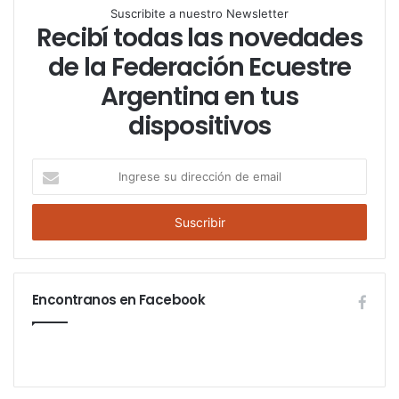
Suscribite a nuestro Newsletter
Recibí todas las novedades
de la Federación Ecuestre
Argentina en tus
dispositivos
I
n
g
r
e
s
e
Encontranos en Facebook
s
u
d
i
r
e