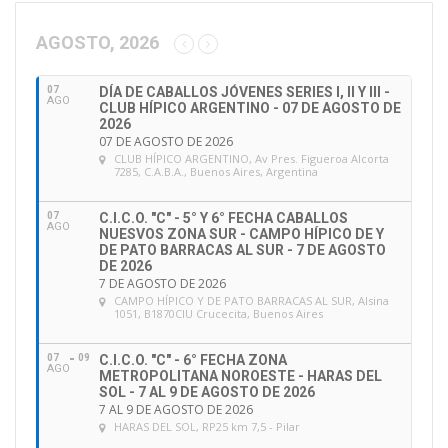
c
c
AGOSTO, 2026
i
ó
07
DÍA DE CABALLOS JÓVENES SERIES I, II Y III -
n
AGO
CLUB HÍPICO ARGENTINO - 07 DE AGOSTO DE
d
2026
e
07 DE AGOSTO DE 2026
CLUB HÍPICO ARGENTINO
, Av Pres. Figueroa Alcorta
e
7285, C.A.B.A., Buenos Aires, Argentina
m
a
07
C.I.C.O. "C" - 5° Y 6° FECHA CABALLOS
i
AGO
NUESVOS ZONA SUR - CAMPO HÍPICO DE Y
l
DE PATO BARRACAS AL SUR - 7 DE AGOSTO
DE 2026
7 DE AGOSTO DE 2026
CAMPO HÍPICO Y DE PATO BARRACAS AL SUR
, Alsina
1051, B1870CIU Crucecita, Buenos Aires
07
09
C.I.C.O. "C" - 6° FECHA ZONA
AGO
METROPOLITANA NOROESTE - HARAS DEL
SOL - 7 AL 9 DE AGOSTO DE 2026
7 AL 9 DE AGOSTO DE 2026
HARAS DEL SOL
, RP25 km 7,5 - Pilar