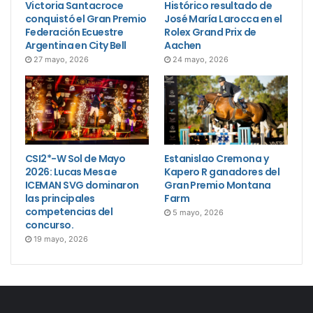
Victoria Santacroce
Histórico resultado de
conquistó el Gran Premio
José María Larocca en el
Federación Ecuestre
Rolex Grand Prix de
Argentina en City Bell
Aachen
27 mayo, 2026
24 mayo, 2026
CSI2*-W Sol de Mayo
Estanislao Cremona y
2026: Lucas Mesa e
Kapero R ganadores del
ICEMAN SVG dominaron
Gran Premio Montana
las principales
Farm
competencias del
5 mayo, 2026
concurso.
19 mayo, 2026