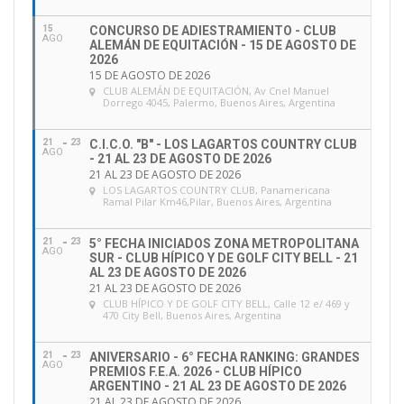
15
CONCURSO DE ADIESTRAMIENTO - CLUB
AGO
ALEMÁN DE EQUITACIÓN - 15 DE AGOSTO DE
2026
15 DE AGOSTO DE 2026
CLUB ALEMÁN DE EQUITACIÓN
, Av Cnel Manuel
Dorrego 4045, Palermo, Buenos Aires, Argentina
21
23
C.I.C.O. "B" - LOS LAGARTOS COUNTRY CLUB
AGO
- 21 AL 23 DE AGOSTO DE 2026
21 AL 23 DE AGOSTO DE 2026
LOS LAGARTOS COUNTRY CLUB
, Panamericana
Ramal Pilar Km46,Pilar, Buenos Aires, Argentina
21
23
5° FECHA INICIADOS ZONA METROPOLITANA
AGO
SUR - CLUB HÍPICO Y DE GOLF CITY BELL - 21
AL 23 DE AGOSTO DE 2026
21 AL 23 DE AGOSTO DE 2026
CLUB HÍPICO Y DE GOLF CITY BELL
, Calle 12 e/ 469 y
470 City Bell, Buenos Aires, Argentina
21
23
ANIVERSARIO - 6° FECHA RANKING: GRANDES
AGO
PREMIOS F.E.A. 2026 - CLUB HÍPICO
ARGENTINO - 21 AL 23 DE AGOSTO DE 2026
21 AL 23 DE AGOSTO DE 2026