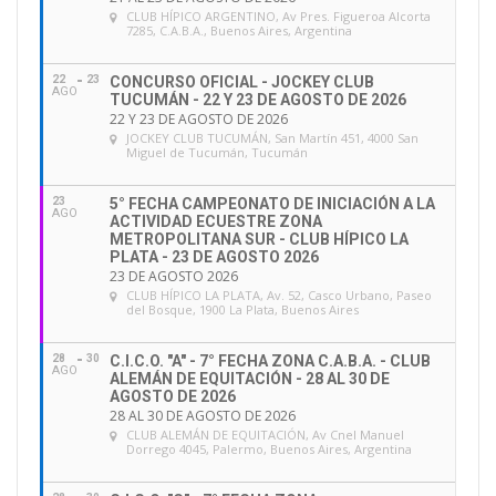
CLUB HÍPICO ARGENTINO
, Av Pres. Figueroa Alcorta
7285, C.A.B.A., Buenos Aires, Argentina
22
23
CONCURSO OFICIAL - JOCKEY CLUB
AGO
TUCUMÁN - 22 Y 23 DE AGOSTO DE 2026
22 Y 23 DE AGOSTO DE 2026
JOCKEY CLUB TUCUMÁN
, San Martín 451, 4000 San
Miguel de Tucumán, Tucumán
23
5° FECHA CAMPEONATO DE INICIACIÓN A LA
AGO
ACTIVIDAD ECUESTRE ZONA
METROPOLITANA SUR - CLUB HÍPICO LA
PLATA - 23 DE AGOSTO 2026
23 DE AGOSTO 2026
CLUB HÍPICO LA PLATA
, Av. 52, Casco Urbano, Paseo
del Bosque, 1900 La Plata, Buenos Aires
28
30
C.I.C.O. "A" - 7° FECHA ZONA C.A.B.A. - CLUB
AGO
ALEMÁN DE EQUITACIÓN - 28 AL 30 DE
AGOSTO DE 2026
28 AL 30 DE AGOSTO DE 2026
CLUB ALEMÁN DE EQUITACIÓN
, Av Cnel Manuel
Dorrego 4045, Palermo, Buenos Aires, Argentina