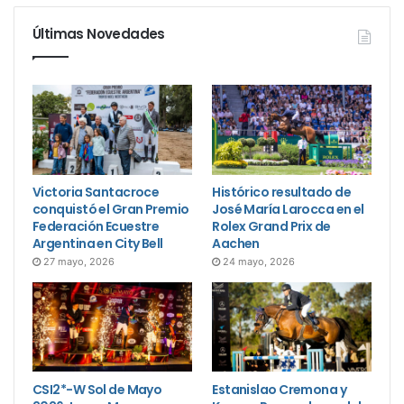
Últimas Novedades
Victoria Santacroce
Histórico resultado de
conquistó el Gran Premio
José María Larocca en el
Federación Ecuestre
Rolex Grand Prix de
Argentina en City Bell
Aachen
27 mayo, 2026
24 mayo, 2026
CSI2*-W Sol de Mayo
Estanislao Cremona y