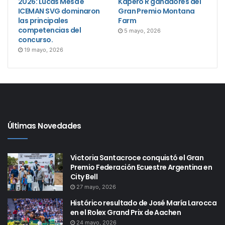
2026: Lucas Mesa e
Kapero R ganadores del
ICEMAN SVG dominaron
Gran Premio Montana
las principales
Farm
competencias del
5 mayo, 2026
concurso.
19 mayo, 2026
Últimas Novedades
Victoria Santacroce conquistó el Gran
Premio Federación Ecuestre Argentina en
City Bell
27 mayo, 2026
Histórico resultado de José María Larocca
en el Rolex Grand Prix de Aachen
24 mayo, 2026