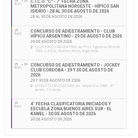
28
30
C.I.C.O. "C" - 7° FECHA ZONA
AGO
METROPOLITANA NOROESTE - HÍPICO SAN
ISIDRIO - 28 AL 30 DE AGOSTO DE 2026
28 AL 30 DE AGOSTO DE 2026
29
CONCURSO DE ADIESTRAMIENTO - CLUB
AGO
HÍPICO ARGENTINO - 29 DE AGOSTO DE 2026
29 DE AGOSTO DE 2026
CLUB HÍPICO ARGENTINO
, Av Pres. Figueroa Alcorta
7285, C.A.B.A., Buenos Aires, Argentina
29
30
CONCURSO DE ADIESTRAMIENTO - JOCKEY
AGO
CLUB CÓRDOBA - 29 Y 30 DE AGOSTO DE
2026
29 Y 30 DE AGOSTO DE 2026
JOCKEY CLUB CÓRDOBA
, Av. Valparaíso 3589 - Bº
Jardín, Córdoba.
30
4° FECHA CLASIFICATORIA INICIADOS Y
AGO
ESCUELA ZONA BUENOS AIRES SUR - EL
KAWEL - 30 DE AGOSTO DE 2026
30 DE AGOSTO DE 2026