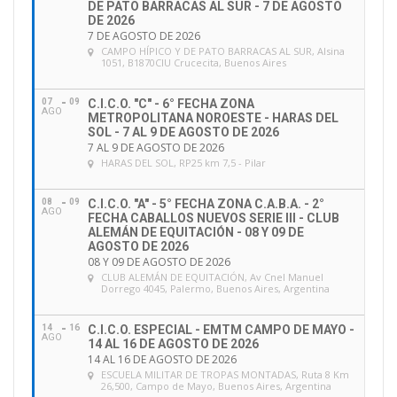
DE PATO BARRACAS AL SUR - 7 DE AGOSTO
DE 2026
7 DE AGOSTO DE 2026
CAMPO HÍPICO Y DE PATO BARRACAS AL SUR
, Alsina
1051, B1870CIU Crucecita, Buenos Aires
07
09
C.I.C.O. "C" - 6° FECHA ZONA
AGO
METROPOLITANA NOROESTE - HARAS DEL
SOL - 7 AL 9 DE AGOSTO DE 2026
7 AL 9 DE AGOSTO DE 2026
HARAS DEL SOL
, RP25 km 7,5 - Pilar
08
09
C.I.C.O. "A" - 5° FECHA ZONA C.A.B.A. - 2°
AGO
FECHA CABALLOS NUEVOS SERIE III - CLUB
ALEMÁN DE EQUITACIÓN - 08 Y 09 DE
AGOSTO DE 2026
08 Y 09 DE AGOSTO DE 2026
CLUB ALEMÁN DE EQUITACIÓN
, Av Cnel Manuel
Dorrego 4045, Palermo, Buenos Aires, Argentina
14
16
C.I.C.O. ESPECIAL - EMTM CAMPO DE MAYO -
AGO
14 AL 16 DE AGOSTO DE 2026
14 AL 16 DE AGOSTO DE 2026
ESCUELA MILITAR DE TROPAS MONTADAS
, Ruta 8 Km
26,500, Campo de Mayo, Buenos Aires, Argentina