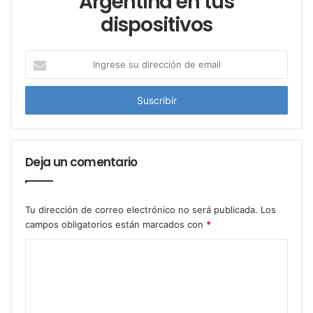
Argentina en tus
dispositivos
I
n
g
r
e
s
e
Deja un comentario
s
u
d
i
Tu dirección de correo electrónico no será publicada.
Los
r
campos obligatorios están marcados con
*
e
c
c
i
ó
n