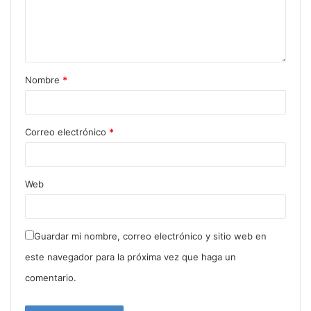
d
e
e
m
a
Nombre
*
i
l
Correo electrónico
*
Web
Guardar mi nombre, correo electrónico y sitio web en
este navegador para la próxima vez que haga un
comentario.