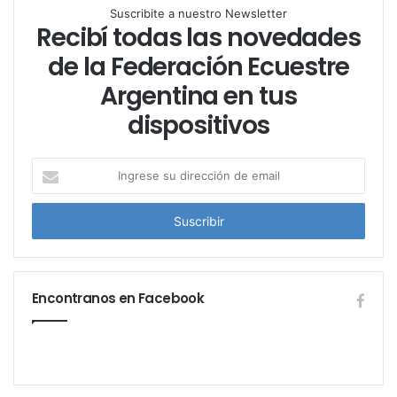
Suscribite a nuestro Newsletter
Recibí todas las novedades
de la Federación Ecuestre
Argentina en tus
dispositivos
I
n
g
r
e
s
e
Encontranos en Facebook
s
u
d
i
r
e