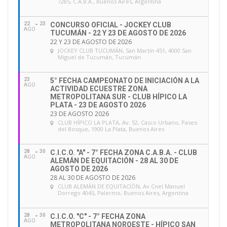
7285, C.A.B.A., Buenos Aires, Argentina
22
23
CONCURSO OFICIAL - JOCKEY CLUB
AGO
TUCUMÁN - 22 Y 23 DE AGOSTO DE 2026
22 Y 23 DE AGOSTO DE 2026
JOCKEY CLUB TUCUMÁN
, San Martín 451, 4000 San
Miguel de Tucumán, Tucumán
23
5° FECHA CAMPEONATO DE INICIACIÓN A LA
AGO
ACTIVIDAD ECUESTRE ZONA
METROPOLITANA SUR - CLUB HÍPICO LA
PLATA - 23 DE AGOSTO 2026
23 DE AGOSTO 2026
CLUB HÍPICO LA PLATA
, Av. 52, Casco Urbano, Paseo
del Bosque, 1900 La Plata, Buenos Aires
28
30
C.I.C.O. "A" - 7° FECHA ZONA C.A.B.A. - CLUB
AGO
ALEMÁN DE EQUITACIÓN - 28 AL 30 DE
AGOSTO DE 2026
28 AL 30 DE AGOSTO DE 2026
CLUB ALEMÁN DE EQUITACIÓN
, Av Cnel Manuel
Dorrego 4045, Palermo, Buenos Aires, Argentina
28
30
C.I.C.O. "C" - 7° FECHA ZONA
AGO
METROPOLITANA NOROESTE - HÍPICO SAN