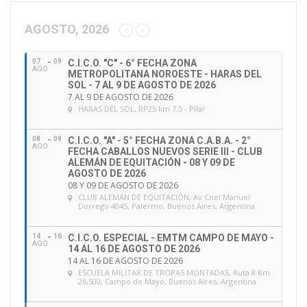
c
c
AGOSTO, 2026
i
ó
07
09
C.I.C.O. "C" - 6° FECHA ZONA
n
AGO
METROPOLITANA NOROESTE - HARAS DEL
d
SOL - 7 AL 9 DE AGOSTO DE 2026
e
7 AL 9 DE AGOSTO DE 2026
HARAS DEL SOL
, RP25 km 7,5 - Pilar
e
m
a
08
09
C.I.C.O. "A" - 5° FECHA ZONA C.A.B.A. - 2°
AGO
FECHA CABALLOS NUEVOS SERIE III - CLUB
i
ALEMÁN DE EQUITACIÓN - 08 Y 09 DE
l
AGOSTO DE 2026
08 Y 09 DE AGOSTO DE 2026
CLUB ALEMÁN DE EQUITACIÓN
, Av Cnel Manuel
Dorrego 4045, Palermo, Buenos Aires, Argentina
14
16
C.I.C.O. ESPECIAL - EMTM CAMPO DE MAYO -
AGO
14 AL 16 DE AGOSTO DE 2026
14 AL 16 DE AGOSTO DE 2026
ESCUELA MILITAR DE TROPAS MONTADAS
, Ruta 8 Km
26,500, Campo de Mayo, Buenos Aires, Argentina