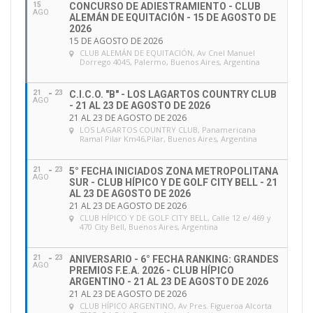
15
CONCURSO DE ADIESTRAMIENTO - CLUB
AGO
ALEMÁN DE EQUITACIÓN - 15 DE AGOSTO DE
2026
15 DE AGOSTO DE 2026
CLUB ALEMÁN DE EQUITACIÓN
, Av Cnel Manuel
Dorrego 4045, Palermo, Buenos Aires, Argentina
21
23
C.I.C.O. "B" - LOS LAGARTOS COUNTRY CLUB
AGO
- 21 AL 23 DE AGOSTO DE 2026
21 AL 23 DE AGOSTO DE 2026
LOS LAGARTOS COUNTRY CLUB
, Panamericana
Ramal Pilar Km46,Pilar, Buenos Aires, Argentina
21
23
5° FECHA INICIADOS ZONA METROPOLITANA
AGO
SUR - CLUB HÍPICO Y DE GOLF CITY BELL - 21
AL 23 DE AGOSTO DE 2026
21 AL 23 DE AGOSTO DE 2026
CLUB HÍPICO Y DE GOLF CITY BELL
, Calle 12 e/ 469 y
470 City Bell, Buenos Aires, Argentina
21
23
ANIVERSARIO - 6° FECHA RANKING: GRANDES
AGO
PREMIOS F.E.A. 2026 - CLUB HÍPICO
ARGENTINO - 21 AL 23 DE AGOSTO DE 2026
21 AL 23 DE AGOSTO DE 2026
CLUB HÍPICO ARGENTINO
, Av Pres. Figueroa Alcorta