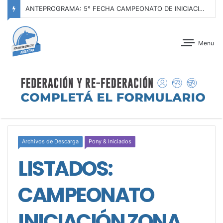
ANTEPROGRAMA: 5° FECHA CAMPEONATO DE INICIACIÓN A LA ACTIVIDAD ECUESTRE ZONA METROPOLITANA SUR – CLUB HÍPICO LA PLATA – 23 DE AGOSTO 2026
Menu
Archivos de Descarga
Pony & Iniciados
LISTADOS:
CAMPEONATO
INICIACIÓN ZONA