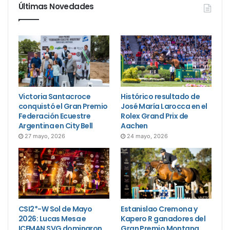
Últimas Novedades
Victoria Santacroce
Histórico resultado de
conquistó el Gran Premio
José María Larocca en el
Federación Ecuestre
Rolex Grand Prix de
Argentina en City Bell
Aachen
27 mayo, 2026
24 mayo, 2026
CSI2*-W Sol de Mayo
Estanislao Cremona y
2026: Lucas Mesa e
Kapero R ganadores del
ICEMAN SVG dominaron
Gran Premio Montana