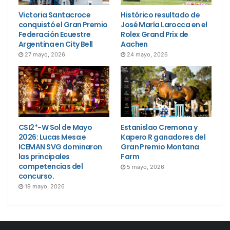
Victoria Santacroce
Histórico resultado de
conquistó el Gran Premio
José María Larocca en el
Federación Ecuestre
Rolex Grand Prix de
Argentina en City Bell
Aachen
27 mayo, 2026
24 mayo, 2026
CSI2*-W Sol de Mayo
Estanislao Cremona y
2026: Lucas Mesa e
Kapero R ganadores del
ICEMAN SVG dominaron
Gran Premio Montana
las principales
Farm
competencias del
5 mayo, 2026
concurso.
19 mayo, 2026