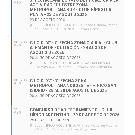
5° FECHA CAMPEONATO DE INICIACIÓN A LA
AGO
ACTIVIDAD ECUESTRE ZONA
METROPOLITANA SUR - CLUB HÍPICO LA
PLATA - 23 DE AGOSTO 2026
23 DE AGOSTO 2026
CLUB HÍPICO LA PLATA
, Av. 52, Casco Urbano, Paseo
del Bosque, 1900 La Plata, Buenos Aires
28
30
C.I.C.O. "A" - 7° FECHA ZONA C.A.B.A. - CLUB
AGO
ALEMÁN DE EQUITACIÓN - 28 AL 30 DE
AGOSTO DE 2026
28 AL 30 DE AGOSTO DE 2026
CLUB ALEMÁN DE EQUITACIÓN
, Av Cnel Manuel
Dorrego 4045, Palermo, Buenos Aires, Argentina
28
30
C.I.C.O. "C" - 7° FECHA ZONA
AGO
METROPOLITANA NOROESTE - HÍPICO SAN
ISIDRIO - 28 AL 30 DE AGOSTO DE 2026
28 AL 30 DE AGOSTO DE 2026
29
CONCURSO DE ADIESTRAMIENTO - CLUB
AGO
HÍPICO ARGENTINO - 29 DE AGOSTO DE 2026
29 DE AGOSTO DE 2026
CLUB HÍPICO ARGENTINO
, Av Pres. Figueroa Alcorta
7285, C.A.B.A., Buenos Aires, Argentina