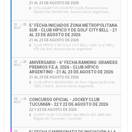
21 AL 23 DE AGOSTO DE 2026
LOS LAGARTOS COUNTRY CLUB
, Panamericana
Ramal Pilar Km46,Pilar, Buenos Aires, Argentina
21
23
5° FECHA INICIADOS ZONA METROPOLITANA
AGO
SUR - CLUB HÍPICO Y DE GOLF CITY BELL - 21
AL 23 DE AGOSTO DE 2026
21 AL 23 DE AGOSTO DE 2026
CLUB HÍPICO Y DE GOLF CITY BELL
, Calle 12 e/ 469 y
470 City Bell, Buenos Aires, Argentina
21
23
ANIVERSARIO - 6° FECHA RANKING: GRANDES
AGO
PREMIOS F.E.A. 2026 - CLUB HÍPICO
ARGENTINO - 21 AL 23 DE AGOSTO DE 2026
21 AL 23 DE AGOSTO DE 2026
CLUB HÍPICO ARGENTINO
, Av Pres. Figueroa Alcorta
7285, C.A.B.A., Buenos Aires, Argentina
22
23
CONCURSO OFICIAL - JOCKEY CLUB
AGO
TUCUMÁN - 22 Y 23 DE AGOSTO DE 2026
22 Y 23 DE AGOSTO DE 2026
JOCKEY CLUB TUCUMÁN
, San Martín 451, 4000 San
Miguel de Tucumán, Tucumán
23