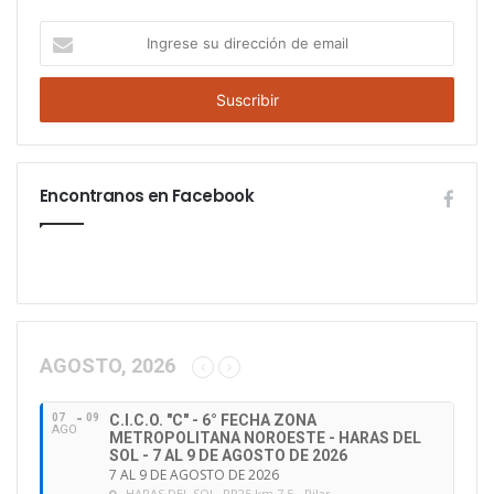
I
n
g
r
e
s
e
Encontranos en Facebook
s
u
d
i
r
e
c
c
AGOSTO, 2026
i
ó
07
09
C.I.C.O. "C" - 6° FECHA ZONA
n
AGO
METROPOLITANA NOROESTE - HARAS DEL
d
SOL - 7 AL 9 DE AGOSTO DE 2026
e
7 AL 9 DE AGOSTO DE 2026
HARAS DEL SOL
, RP25 km 7,5 - Pilar