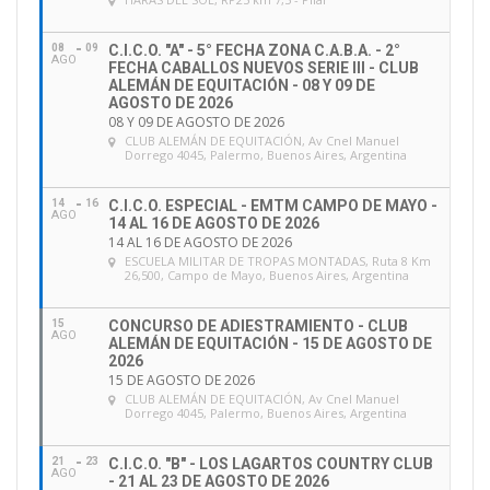
e
m
a
08
09
C.I.C.O. "A" - 5° FECHA ZONA C.A.B.A. - 2°
AGO
FECHA CABALLOS NUEVOS SERIE III - CLUB
i
ALEMÁN DE EQUITACIÓN - 08 Y 09 DE
l
AGOSTO DE 2026
08 Y 09 DE AGOSTO DE 2026
CLUB ALEMÁN DE EQUITACIÓN
, Av Cnel Manuel
Dorrego 4045, Palermo, Buenos Aires, Argentina
14
16
C.I.C.O. ESPECIAL - EMTM CAMPO DE MAYO -
AGO
14 AL 16 DE AGOSTO DE 2026
14 AL 16 DE AGOSTO DE 2026
ESCUELA MILITAR DE TROPAS MONTADAS
, Ruta 8 Km
26,500, Campo de Mayo, Buenos Aires, Argentina
15
CONCURSO DE ADIESTRAMIENTO - CLUB
AGO
ALEMÁN DE EQUITACIÓN - 15 DE AGOSTO DE
2026
15 DE AGOSTO DE 2026
CLUB ALEMÁN DE EQUITACIÓN
, Av Cnel Manuel
Dorrego 4045, Palermo, Buenos Aires, Argentina
21
23
C.I.C.O. "B" - LOS LAGARTOS COUNTRY CLUB
AGO
- 21 AL 23 DE AGOSTO DE 2026