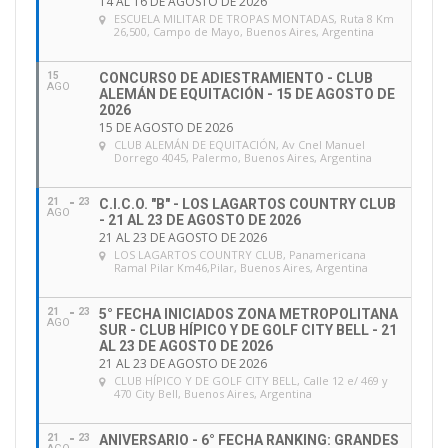
14 AL 16 DE AGOSTO DE 2026
•
Primeros Auxilios II.
ESCUELA MILITAR DE TROPAS MONTADAS
, Ruta 8 Km
26,500, Campo de Mayo, Buenos Aires, Argentina
•
Normativas de Dopaje II.
•
Práctica.
15
CONCURSO DE ADIESTRAMIENTO - CLUB
•
Práctica como Docente.
AGO
ALEMÁN DE EQUITACIÓN - 15 DE AGOSTO DE
2026
15 DE AGOSTO DE 2026
Cronograma Auxiliar 2026 (Sujeto a
CLUB ALEMÁN DE EQUITACIÓN
, Av Cnel Manuel
modificaciones)
Dorrego 4045, Palermo, Buenos Aires, Argentina
21
23
C.I.C.O. "B" - LOS LAGARTOS COUNTRY CLUB
AGO
- 21 AL 23 DE AGOSTO DE 2026
21 AL 23 DE AGOSTO DE 2026
LOS LAGARTOS COUNTRY CLUB
, Panamericana
Ramal Pilar Km46,Pilar, Buenos Aires, Argentina
21
23
5° FECHA INICIADOS ZONA METROPOLITANA
AGO
SUR - CLUB HÍPICO Y DE GOLF CITY BELL - 21
AL 23 DE AGOSTO DE 2026
21 AL 23 DE AGOSTO DE 2026
CLUB HÍPICO Y DE GOLF CITY BELL
, Calle 12 e/ 469 y
470 City Bell, Buenos Aires, Argentina
21
23
ANIVERSARIO - 6° FECHA RANKING: GRANDES