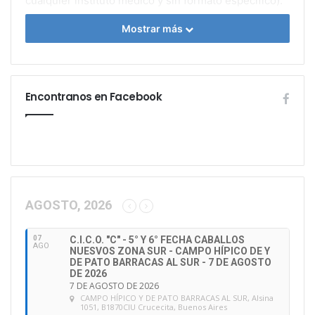
cualquier instituto médico y sin formato específico).
•
Completar el Formulario de Inscripción de la
Mostrar más
Página de la Federación Ecuestre Argentina, sección
Enseñanza: “CURSO DE INSTRUCTOR DE
ADIESTRAMIENTO”.
Encontranos en Facebook
Duración:
•
Anual.
Modalidad:
•
A distancia: Plataforma Zoom.
•
Presencial: Sede a determinar (con caballo
AGOSTO, 2026
propio, la Federación no presta ni alquila caballos).
07
C.I.C.O. "C" - 5° Y 6° FECHA CABALLOS
AGO
NUESVOS ZONA SUR - CAMPO HÍPICO DE Y
Se otorgará:
DE PATO BARRACAS AL SUR - 7 DE AGOSTO
•
Diploma de Instructor de Adiestramiento.
DE 2026
7 DE AGOSTO DE 2026
–
Al aprobar todos los exámenes a distancia
CAMPO HÍPICO Y DE PATO BARRACAS AL SUR
, Alsina
1051, B1870CIU Crucecita, Buenos Aires
con una asistencia de 85/100.