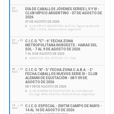
–
Al asistir y aprobar los exámenes
07
DÍA DE CABALLOS JÓVENES SERIES I, II Y III -
presenciales.
AGO
CLUB HÍPICO ARGENTINO - 07 DE AGOSTO DE
2026
07 DE AGOSTO DE 2026
Certificación:
CLUB HÍPICO ARGENTINO
, Av Pres. Figueroa Alcorta
7285, C.A.B.A., Buenos Aires, Argentina
•
Instructor de Adiestramiento.
07
09
C.I.C.O. "C" - 6° FECHA ZONA
Contenido Académico:
AGO
METROPOLITANA NOROESTE - HARAS DEL
SOL - 7 AL 9 DE AGOSTO DE 2026
•
Conceptos Institucionales.
7 AL 9 DE AGOSTO DE 2026
•
Conceptos Institucionales II.
HARAS DEL SOL
, RP25 km 7,5 - Pilar
•
Anatomía – Etología – Cuidados y Bienestar
Animal II.
08
09
C.I.C.O. "A" - 5° FECHA ZONA C.A.B.A. - 2°
AGO
FECHA CABALLOS NUEVOS SERIE III - CLUB
•
Normas de Seguridad del Deporte II.
ALEMÁN DE EQUITACIÓN - 08 Y 09 DE
AGOSTO DE 2026
•
Adiestramiento II.
08 Y 09 DE AGOSTO DE 2026
•
Reglamento de Adiestramiento.
CLUB ALEMÁN DE EQUITACIÓN
, Av Cnel Manuel
Dorrego 4045, Palermo, Buenos Aires, Argentina
•
Concursos de Adiestramiento.
•
Didáctica Hípica – Psicología Deportiva II.
14
16
C.I.C.O. ESPECIAL - EMTM CAMPO DE MAYO -
AGO
•
Coaching II.
14 AL 16 DE AGOSTO DE 2026