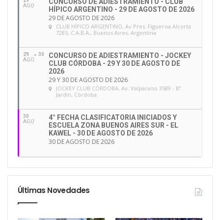
29
CONCURSO DE ADIESTRAMIENTO - CLUB
AGO
HÍPICO ARGENTINO - 29 DE AGOSTO DE 2026
29 DE AGOSTO DE 2026
CLUB HÍPICO ARGENTINO
, Av Pres. Figueroa Alcorta
7285, C.A.B.A., Buenos Aires, Argentina
29
30
CONCURSO DE ADIESTRAMIENTO - JOCKEY
AGO
CLUB CÓRDOBA - 29 Y 30 DE AGOSTO DE
2026
29 Y 30 DE AGOSTO DE 2026
JOCKEY CLUB CÓRDOBA
, Av. Valparaíso 3589 - Bº
Jardín, Córdoba.
30
4° FECHA CLASIFICATORIA INICIADOS Y
AGO
ESCUELA ZONA BUENOS AIRES SUR - EL
KAWEL - 30 DE AGOSTO DE 2026
30 DE AGOSTO DE 2026
VALOR:
•
PARA FEDERADOS:
$300.000,-
•
PARA NO FEDERADOS:
$350.000,-
Últimas Novedades
CERRADA LA INSCRIPCIÓN