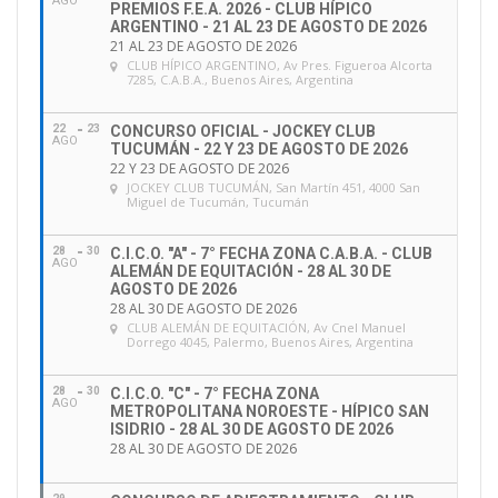
AGO
PREMIOS F.E.A. 2026 - CLUB HÍPICO
ARGENTINO - 21 AL 23 DE AGOSTO DE 2026
21 AL 23 DE AGOSTO DE 2026
CLUB HÍPICO ARGENTINO
, Av Pres. Figueroa Alcorta
7285, C.A.B.A., Buenos Aires, Argentina
22
23
CONCURSO OFICIAL - JOCKEY CLUB
AGO
TUCUMÁN - 22 Y 23 DE AGOSTO DE 2026
22 Y 23 DE AGOSTO DE 2026
JOCKEY CLUB TUCUMÁN
, San Martín 451, 4000 San
Miguel de Tucumán, Tucumán
28
30
C.I.C.O. "A" - 7° FECHA ZONA C.A.B.A. - CLUB
AGO
ALEMÁN DE EQUITACIÓN - 28 AL 30 DE
AGOSTO DE 2026
28 AL 30 DE AGOSTO DE 2026
CLUB ALEMÁN DE EQUITACIÓN
, Av Cnel Manuel
Dorrego 4045, Palermo, Buenos Aires, Argentina
28
30
C.I.C.O. "C" - 7° FECHA ZONA
AGO
METROPOLITANA NOROESTE - HÍPICO SAN
ISIDRIO - 28 AL 30 DE AGOSTO DE 2026
28 AL 30 DE AGOSTO DE 2026