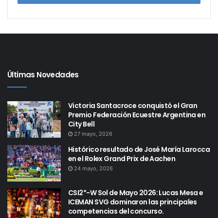
Adjuntar captura de pantalla de aprobación del curso,
debe figurar el nombre del alumno.
FEI Campus: Código de Conducta para el Bienestar
Últimas Novedades
del Caballo
•
Completar el Formulario de Inscripción de la
Victoria Santacroce conquistó el Gran
Premio Federación Ecuestre Argentina en
Página de la Federación Ecuestre Argentina, sección
City Bell
Enseñanza “Curso de Auxiliar de Instructor de
27 mayo, 2026
Equitación”.
Histórico resultado de José María Larocca
en el Rolex Grand Prix de Aachen
Duración:
24 mayo, 2026
•
Un año.
CSI2*-W Sol de Mayo 2026: Lucas Mesa e
ICEMAN SVG dominaron las principales
Modalidad:
competencias del concurso.
•
A distancia: Plataforma Zoom.