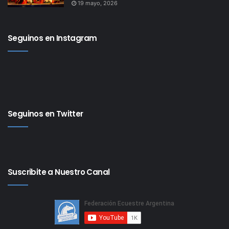
19 mayo, 2026
•
Presencial: Examen Práctico (con caballo propio,
la Federación no presta ni alquila caballos).
Seguinos en Instagram
Se otorgará:
•
Certificado de Asistencia al Curso de Auxiliar de
Instructor de Equitación.
•
Al aprobar todos los exámenes teóricos de
todas las asignaturas. Asistencia mínima obligatoria
Seguinos en Twitter
de las asignaturas a distancia de 80/100.
•
Certificado de Auxiliar de Instructor de
Equitación, (Examen práctico contiene ejercicios
básicos de Salto),
Suscribite a Nuestro Canal
– Al aprobar todos los exámenes teóricos de todas
las asignaturas. Asistencia mínima obligatoria de las
asignaturas a distancia de 80/100.
– Al aprobar el examen práctico.