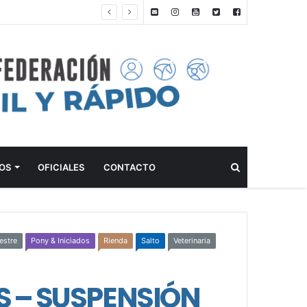
ANTEPROGRAMA: 5° FECHA CAMPEONATO DE INICIACIÓN A LA ACTIVIDAD ECUESTRE ZONA METROPOLITANA SUR – CLUB HÍPICO LA PLATA – 23 DE AGOSTO 2026
Buscar
OS
OFICIALES
CONTACTO
estre
Pony & Iniciados
Rienda
Salto
Veterinaria
AS – SUSPENSIÓN