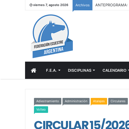
viernes 7, agosto 2026
Archivos
INICIO
F.E.A.
DISCIPLINAS
CALENDARIO
Adiestramiento
Administración
Atalajes
Circulares
Volteo
CIRCULAR 15/2026