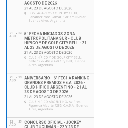
AGOSTO DE 2026
21 AL 23 DE AGOSTO DE 2026
LOS LAGARTOS COUNTRY CLUB
,
Panamericana Ramal Pilar Km46,Pilar,
Buenos Aires, Argentina
21
23
5° FECHA INICIADOS ZONA
AGO
METROPOLITANA SUR - CLUB
HÍPICO Y DE GOLF CITY BELL - 21
AL 23 DE AGOSTO DE 2026
21 AL 23 DE AGOSTO DE 2026
CLUB HÍPICO Y DE GOLF CITY BELL
,
Calle 12 e/ 469 y 470 City Bell, Buenos
Aires, Argentina
21
23
ANIVERSARIO - 6° FECHA RANKING:
AGO
GRANDES PREMIOS F.E.A. 2026 -
CLUB HÍPICO ARGENTINO - 21 AL
23 DE AGOSTO DE 2026
21 AL 23 DE AGOSTO DE 2026
CLUB HÍPICO ARGENTINO
, Av Pres.
Figueroa Alcorta 7285, C.A.B.A., Buenos
Aires, Argentina
22
23
CONCURSO OFICIAL - JOCKEY
AGO
CLUB TUCUMÁN - 22 Y 23 DE