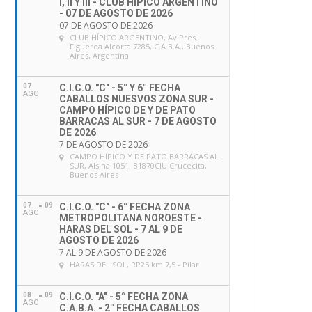
I, II Y III - CLUB HÍPICO ARGENTINO
- 07 DE AGOSTO DE 2026
07 DE AGOSTO DE 2026
CLUB HÍPICO ARGENTINO
, Av Pres.
Figueroa Alcorta 7285, C.A.B.A., Buenos
Aires, Argentina
07
C.I.C.O. "C" - 5° Y 6° FECHA
AGO
CABALLOS NUESVOS ZONA SUR -
CAMPO HÍPICO DE Y DE PATO
BARRACAS AL SUR - 7 DE AGOSTO
DE 2026
7 DE AGOSTO DE 2026
CAMPO HÍPICO Y DE PATO BARRACAS AL
SUR
, Alsina 1051, B1870CIU Crucecita,
Buenos Aires
07
09
C.I.C.O. "C" - 6° FECHA ZONA
AGO
METROPOLITANA NOROESTE -
HARAS DEL SOL - 7 AL 9 DE
AGOSTO DE 2026
7 AL 9 DE AGOSTO DE 2026
HARAS DEL SOL
, RP25 km 7,5 - Pilar
08
09
C.I.C.O. "A" - 5° FECHA ZONA
AGO
C.A.B.A. - 2° FECHA CABALLOS