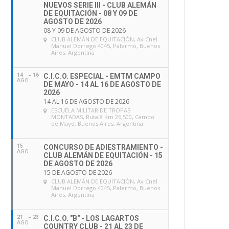
NUEVOS SERIE III - CLUB ALEMÁN
DE EQUITACIÓN - 08 Y 09 DE
AGOSTO DE 2026
08 Y 09 DE AGOSTO DE 2026
CLUB ALEMÁN DE EQUITACIÓN
, Av Cnel
Manuel Dorrego 4045, Palermo, Buenos
Aires, Argentina
14
16
C.I.C.O. ESPECIAL - EMTM CAMPO
AGO
DE MAYO - 14 AL 16 DE AGOSTO DE
2026
14 AL 16 DE AGOSTO DE 2026
ESCUELA MILITAR DE TROPAS
MONTADAS
, Ruta 8 Km 26,500, Campo
de Mayo, Buenos Aires, Argentina
15
CONCURSO DE ADIESTRAMIENTO -
AGO
CLUB ALEMÁN DE EQUITACIÓN - 15
DE AGOSTO DE 2026
15 DE AGOSTO DE 2026
CLUB ALEMÁN DE EQUITACIÓN
, Av Cnel
Manuel Dorrego 4045, Palermo, Buenos
Aires, Argentina
21
23
C.I.C.O. "B" - LOS LAGARTOS
AGO
COUNTRY CLUB - 21 AL 23 DE