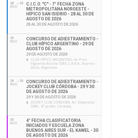
28
30
C.I.C.O. "C" - 7° FECHA ZONA
AGO
METROPOLITANA NOROESTE -
HÍPICO SAN ISIDRIO - 28 AL 30 DE
AGOSTO DE 2026
28 AL 30 DE AGOSTO DE 2026
29
CONCURSO DE ADIESTRAMIENTO -
AGO
CLUB HÍPICO ARGENTINO - 29 DE
AGOSTO DE 2026
29 DE AGOSTO DE 2026
CLUB HÍPICO ARGENTINO
, Av Pres.
Figueroa Alcorta 7285, C.A.B.A., Buenos
Aires, Argentina
29
30
CONCURSO DE ADIESTRAMIENTO -
AGO
JOCKEY CLUB CÓRDOBA - 29 Y 30
DE AGOSTO DE 2026
29 Y 30 DE AGOSTO DE 2026
JOCKEY CLUB CÓRDOBA
, Av. Valparaíso
3589 - Bº Jardín, Córdoba.
30
4° FECHA CLASIFICATORIA
AGO
INICIADOS Y ESCUELA ZONA
BUENOS AIRES SUR - EL KAWEL - 30
DE AGOSTO DE 2026