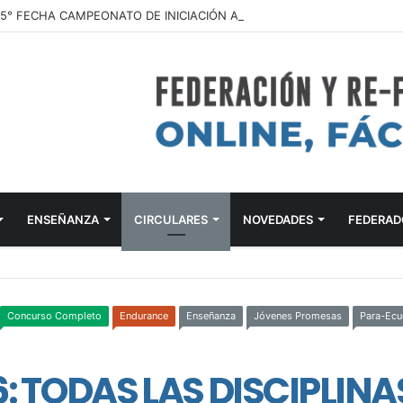
ENSEÑANZA
CIRCULARES
NOVEDADES
FEDERAD
Concurso Completo
Endurance
Enseñanza
Jóvenes Promesas
Para-Ecu
: TODAS LAS DISCIPLIN