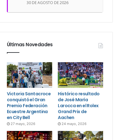
30 DE AGOSTO DE 2026
Últimas Novedades
Victoria Santacroce
Histórico resultado
conquistó el Gran
de José María
Premio Federación
Larocca en el Rolex
Ecuestre Argentina
Grand Prix de
en City Bell
Aachen
27 mayo, 2026
24 mayo, 2026