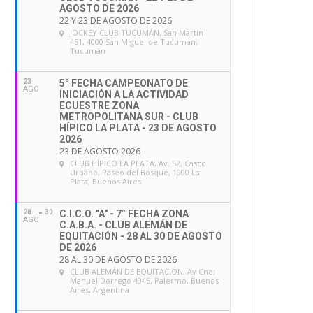
AGOSTO DE 2026
22 Y 23 DE AGOSTO DE 2026
JOCKEY CLUB TUCUMÁN
, San Martín
451, 4000 San Miguel de Tucumán,
Tucumán
23
5° FECHA CAMPEONATO DE
AGO
INICIACIÓN A LA ACTIVIDAD
ECUESTRE ZONA
METROPOLITANA SUR - CLUB
HÍPICO LA PLATA - 23 DE AGOSTO
2026
23 DE AGOSTO 2026
CLUB HÍPICO LA PLATA
, Av. 52, Casco
Urbano, Paseo del Bosque, 1900 La
Plata, Buenos Aires
28
30
C.I.C.O. "A" - 7° FECHA ZONA
AGO
C.A.B.A. - CLUB ALEMÁN DE
EQUITACIÓN - 28 AL 30 DE AGOSTO
DE 2026
28 AL 30 DE AGOSTO DE 2026
CLUB ALEMÁN DE EQUITACIÓN
, Av Cnel
Manuel Dorrego 4045, Palermo, Buenos
Aires, Argentina