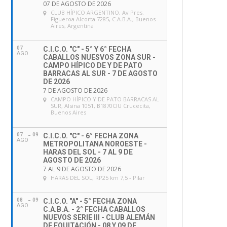
07 DE AGOSTO DE 2026
CLUB HÍPICO ARGENTINO
, Av Pres.
Figueroa Alcorta 7285, C.A.B.A., Buenos
Aires, Argentina
07
C.I.C.O. "C" - 5° Y 6° FECHA
AGO
CABALLOS NUESVOS ZONA SUR -
CAMPO HÍPICO DE Y DE PATO
BARRACAS AL SUR - 7 DE AGOSTO
DE 2026
7 DE AGOSTO DE 2026
CAMPO HÍPICO Y DE PATO BARRACAS AL
SUR
, Alsina 1051, B1870CIU Crucecita,
Buenos Aires
07
09
C.I.C.O. "C" - 6° FECHA ZONA
AGO
METROPOLITANA NOROESTE -
HARAS DEL SOL - 7 AL 9 DE
AGOSTO DE 2026
7 AL 9 DE AGOSTO DE 2026
HARAS DEL SOL
, RP25 km 7,5 - Pilar
08
09
C.I.C.O. "A" - 5° FECHA ZONA
AGO
C.A.B.A. - 2° FECHA CABALLOS
NUEVOS SERIE III - CLUB ALEMÁN
DE EQUITACIÓN - 08 Y 09 DE