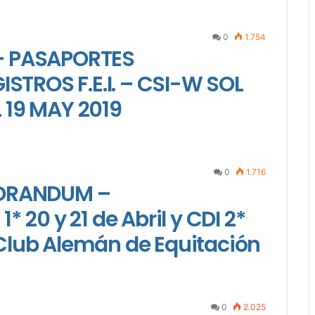
0
1.754
 PASAPORTES
STROS F.E.I. – CSI-W SOL
L 19 MAY 2019
0
1.716
MORANDUM –
20 y 21 de Abril y CDI 2*
 Club Alemán de Equitación
0
2.025