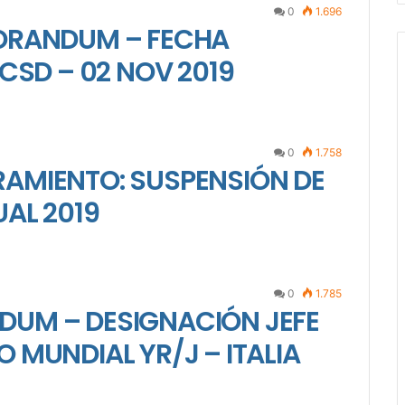
0
1.696
ORANDUM – FECHA
CSD – 02 NOV 2019
0
1.758
AMIENTO: SUSPENSIÓN DE
AL 2019
0
1.785
UM – DESIGNACIÓN JEFE
 MUNDIAL YR/J – ITALIA