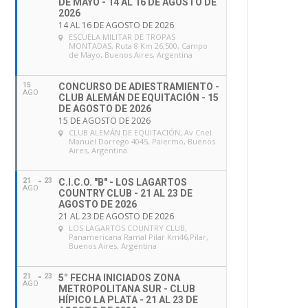
DE MAYO - 14 AL 16 DE AGOSTO DE
2026
14 AL 16 DE AGOSTO DE 2026
ESCUELA MILITAR DE TROPAS
MONTADAS
, Ruta 8 Km 26,500, Campo
de Mayo, Buenos Aires, Argentina
15
CONCURSO DE ADIESTRAMIENTO -
AGO
CLUB ALEMÁN DE EQUITACIÓN - 15
DE AGOSTO DE 2026
15 DE AGOSTO DE 2026
CLUB ALEMÁN DE EQUITACIÓN
, Av Cnel
Manuel Dorrego 4045, Palermo, Buenos
Aires, Argentina
21
23
C.I.C.O. "B" - LOS LAGARTOS
AGO
COUNTRY CLUB - 21 AL 23 DE
AGOSTO DE 2026
21 AL 23 DE AGOSTO DE 2026
LOS LAGARTOS COUNTRY CLUB
,
Panamericana Ramal Pilar Km46,Pilar,
Buenos Aires, Argentina
21
23
5° FECHA INICIADOS ZONA
AGO
METROPOLITANA SUR - CLUB
HÍPICO LA PLATA - 21 AL 23 DE