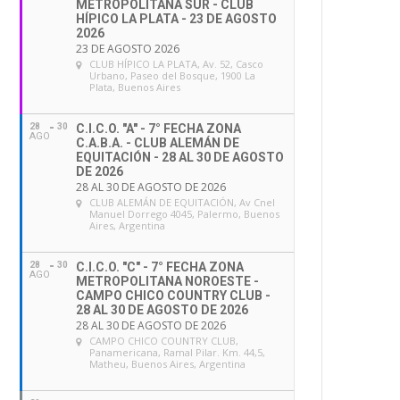
METROPOLITANA SUR - CLUB
HÍPICO LA PLATA - 23 DE AGOSTO
2026
23 DE AGOSTO 2026
CLUB HÍPICO LA PLATA
, Av. 52, Casco
Urbano, Paseo del Bosque, 1900 La
Plata, Buenos Aires
28
30
C.I.C.O. "A" - 7° FECHA ZONA
AGO
C.A.B.A. - CLUB ALEMÁN DE
EQUITACIÓN - 28 AL 30 DE AGOSTO
DE 2026
28 AL 30 DE AGOSTO DE 2026
CLUB ALEMÁN DE EQUITACIÓN
, Av Cnel
Manuel Dorrego 4045, Palermo, Buenos
Aires, Argentina
28
30
C.I.C.O. "C" - 7° FECHA ZONA
AGO
METROPOLITANA NOROESTE -
CAMPO CHICO COUNTRY CLUB -
28 AL 30 DE AGOSTO DE 2026
28 AL 30 DE AGOSTO DE 2026
CAMPO CHICO COUNTRY CLUB
,
Panamericana, Ramal Pilar. Km. 44,5,
Matheu, Buenos Aires, Argentina