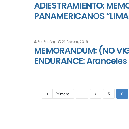
ADIESTRAMIENTO: ME
PANAMERICANOS “LIMA 
FedEcuArg
21 febrero, 2019
MEMORANDUM: (NO VIG
ENDURANCE: Aranceles 
Primero
...
«
5
6