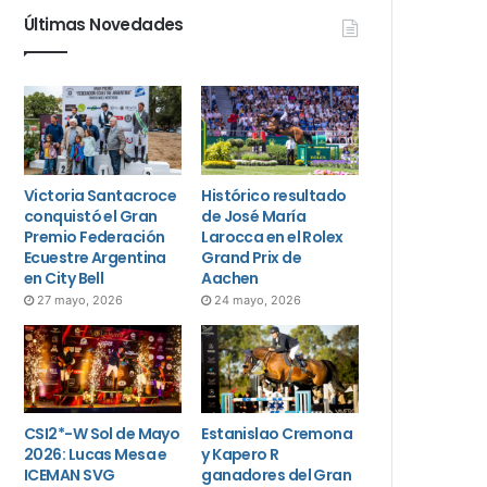
Últimas Novedades
Victoria Santacroce
Histórico resultado
conquistó el Gran
de José María
Premio Federación
Larocca en el Rolex
Ecuestre Argentina
Grand Prix de
en City Bell
Aachen
27 mayo, 2026
24 mayo, 2026
CSI2*-W Sol de Mayo
Estanislao Cremona
2026: Lucas Mesa e
y Kapero R
ICEMAN SVG
ganadores del Gran