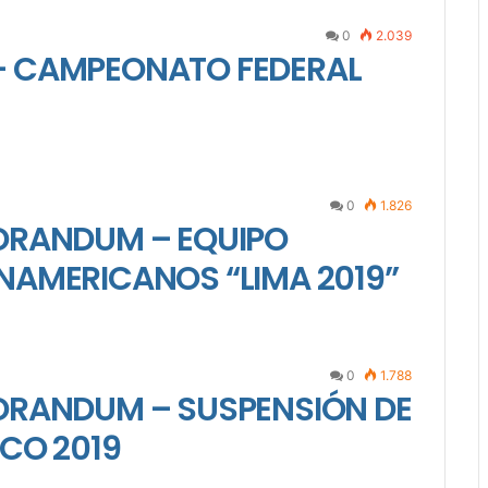
0
2.039
– CAMPEONATO FEDERAL
0
1.826
ORANDUM – EQUIPO
NAMERICANOS “LIMA 2019”
0
1.788
ORANDUM – SUSPENSIÓN DE
ICO 2019