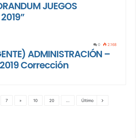
MORANDUM JUEGOS
2019”
0
2.168
ENTE) ADMINISTRACIÓN –
2019 Corrección
7
»
10
20
...
Último