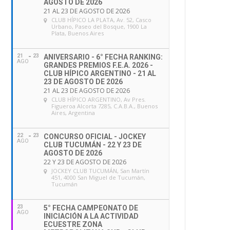
AGOSTO DE 2026
21 AL 23 DE AGOSTO DE 2026
CLUB HÍPICO LA PLATA
, Av. 52, Casco
Urbano, Paseo del Bosque, 1900 La
Plata, Buenos Aires
21
23
ANIVERSARIO - 6° FECHA RANKING:
AGO
GRANDES PREMIOS F.E.A. 2026 -
CLUB HÍPICO ARGENTINO - 21 AL
23 DE AGOSTO DE 2026
21 AL 23 DE AGOSTO DE 2026
CLUB HÍPICO ARGENTINO
, Av Pres.
Figueroa Alcorta 7285, C.A.B.A., Buenos
Aires, Argentina
22
23
CONCURSO OFICIAL - JOCKEY
AGO
CLUB TUCUMÁN - 22 Y 23 DE
AGOSTO DE 2026
22 Y 23 DE AGOSTO DE 2026
JOCKEY CLUB TUCUMÁN
, San Martín
451, 4000 San Miguel de Tucumán,
Tucumán
23
5° FECHA CAMPEONATO DE
AGO
INICIACIÓN A LA ACTIVIDAD
ECUESTRE ZONA