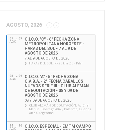
AGOSTO, 2026
07
09
C.I.C.O. "C" - 6° FECHA ZONA
AGO
METROPOLITANA NOROESTE -
HARAS DEL SOL - 7 AL 9 DE
AGOSTO DE 2026
7 AL 9 DE AGOSTO DE 2026
HARAS DEL SOL
, RP25 km 7,5 - Pilar
08
09
C.I.C.O. "A" - 5° FECHA ZONA
AGO
C.A.B.A. - 2° FECHA CABALLOS
NUEVOS SERIE III - CLUB ALEMÁN
DE EQUITACIÓN - 08 Y 09 DE
AGOSTO DE 2026
08 Y 09 DE AGOSTO DE 2026
CLUB ALEMÁN DE EQUITACIÓN
, Av Cnel
Manuel Dorrego 4045, Palermo, Buenos
Aires, Argentina
14
16
C.I.C.O. ESPECIAL - EMTM CAMPO
AGO