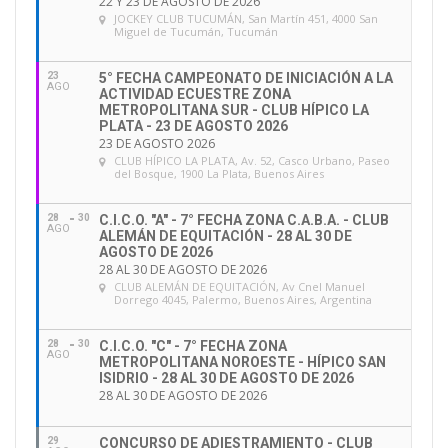
22 Y 23 DE AGOSTO DE 2026
JOCKEY CLUB TUCUMÁN
, San Martín 451, 4000 San
Miguel de Tucumán, Tucumán
23
5° FECHA CAMPEONATO DE INICIACIÓN A LA
AGO
ACTIVIDAD ECUESTRE ZONA
METROPOLITANA SUR - CLUB HÍPICO LA
PLATA - 23 DE AGOSTO 2026
23 DE AGOSTO 2026
CLUB HÍPICO LA PLATA
, Av. 52, Casco Urbano, Paseo
del Bosque, 1900 La Plata, Buenos Aires
28
30
C.I.C.O. "A" - 7° FECHA ZONA C.A.B.A. - CLUB
AGO
ALEMÁN DE EQUITACIÓN - 28 AL 30 DE
AGOSTO DE 2026
28 AL 30 DE AGOSTO DE 2026
CLUB ALEMÁN DE EQUITACIÓN
, Av Cnel Manuel
Dorrego 4045, Palermo, Buenos Aires, Argentina
28
30
C.I.C.O. "C" - 7° FECHA ZONA
AGO
METROPOLITANA NOROESTE - HÍPICO SAN
ISIDRIO - 28 AL 30 DE AGOSTO DE 2026
28 AL 30 DE AGOSTO DE 2026
29
CONCURSO DE ADIESTRAMIENTO - CLUB