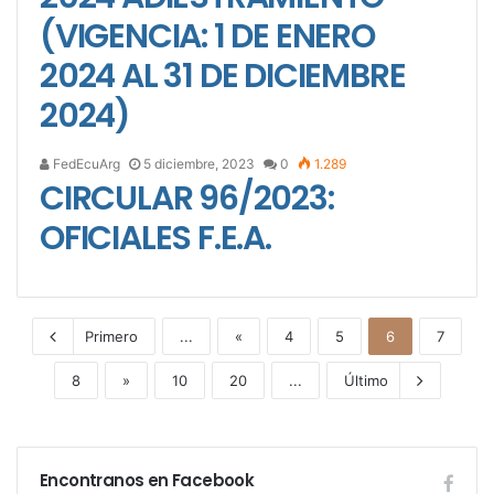
(VIGENCIA: 1 DE ENERO
2024 AL 31 DE DICIEMBRE
2024)
FedEcuArg
5 diciembre, 2023
0
1.289
CIRCULAR 96/2023:
OFICIALES F.E.A.
Primero
...
«
4
5
6
7
8
»
10
20
...
Último
Encontranos en Facebook