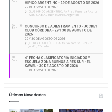
AGO
HÍPICO ARGENTINO - 29 DE AGOSTO DE 2026
29 DE AGOSTO DE 2026
CLUB HÍPICO ARGENTINO
, Av Pres. Figueroa Alcorta
7285, C.A.B.A., Buenos Aires, Argentina
29
30
CONCURSO DE ADIESTRAMIENTO - JOCKEY
AGO
CLUB CÓRDOBA - 29 Y 30 DE AGOSTO DE
2026
29 Y 30 DE AGOSTO DE 2026
JOCKEY CLUB CÓRDOBA
, Av. Valparaíso 3589 - Bº
Jardín, Córdoba.
30
4° FECHA CLASIFICATORIA INICIADOS Y
AGO
ESCUELA ZONA BUENOS AIRES SUR - EL
KAWEL - 30 DE AGOSTO DE 2026
30 DE AGOSTO DE 2026
Últimas Novedades