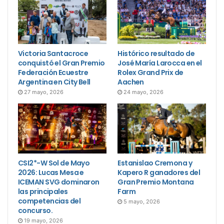
Victoria Santacroce
Histórico resultado de
conquistó el Gran Premio
José María Larocca en el
Federación Ecuestre
Rolex Grand Prix de
Argentina en City Bell
Aachen
27 mayo, 2026
24 mayo, 2026
CSI2*-W Sol de Mayo
Estanislao Cremona y
2026: Lucas Mesa e
Kapero R ganadores del
ICEMAN SVG dominaron
Gran Premio Montana
las principales
Farm
competencias del
5 mayo, 2026
concurso.
19 mayo, 2026