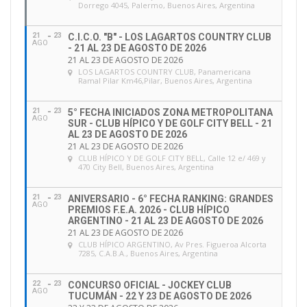
Dorrego 4045, Palermo, Buenos Aires, Argentina
21
23
C.I.C.O. "B" - LOS LAGARTOS COUNTRY CLUB
AGO
- 21 AL 23 DE AGOSTO DE 2026
21 AL 23 DE AGOSTO DE 2026
LOS LAGARTOS COUNTRY CLUB
, Panamericana
Ramal Pilar Km46,Pilar, Buenos Aires, Argentina
21
23
5° FECHA INICIADOS ZONA METROPOLITANA
AGO
SUR - CLUB HÍPICO Y DE GOLF CITY BELL - 21
AL 23 DE AGOSTO DE 2026
21 AL 23 DE AGOSTO DE 2026
CLUB HÍPICO Y DE GOLF CITY BELL
, Calle 12 e/ 469 y
470 City Bell, Buenos Aires, Argentina
21
23
ANIVERSARIO - 6° FECHA RANKING: GRANDES
AGO
PREMIOS F.E.A. 2026 - CLUB HÍPICO
ARGENTINO - 21 AL 23 DE AGOSTO DE 2026
21 AL 23 DE AGOSTO DE 2026
CLUB HÍPICO ARGENTINO
, Av Pres. Figueroa Alcorta
7285, C.A.B.A., Buenos Aires, Argentina
22
23
CONCURSO OFICIAL - JOCKEY CLUB
AGO
TUCUMÁN - 22 Y 23 DE AGOSTO DE 2026