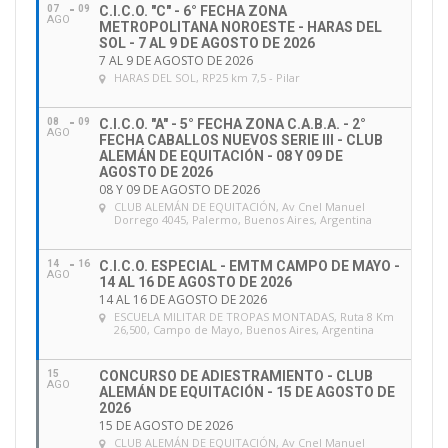
07
09
C.I.C.O. "C" - 6° FECHA ZONA
AGO
METROPOLITANA NOROESTE - HARAS DEL
SOL - 7 AL 9 DE AGOSTO DE 2026
7 AL 9 DE AGOSTO DE 2026
HARAS DEL SOL
, RP25 km 7,5 - Pilar
08
09
C.I.C.O. "A" - 5° FECHA ZONA C.A.B.A. - 2°
AGO
FECHA CABALLOS NUEVOS SERIE III - CLUB
ALEMÁN DE EQUITACIÓN - 08 Y 09 DE
AGOSTO DE 2026
08 Y 09 DE AGOSTO DE 2026
CLUB ALEMÁN DE EQUITACIÓN
, Av Cnel Manuel
Dorrego 4045, Palermo, Buenos Aires, Argentina
14
16
C.I.C.O. ESPECIAL - EMTM CAMPO DE MAYO -
AGO
14 AL 16 DE AGOSTO DE 2026
14 AL 16 DE AGOSTO DE 2026
ESCUELA MILITAR DE TROPAS MONTADAS
, Ruta 8 Km
26,500, Campo de Mayo, Buenos Aires, Argentina
15
CONCURSO DE ADIESTRAMIENTO - CLUB
AGO
ALEMÁN DE EQUITACIÓN - 15 DE AGOSTO DE
2026
15 DE AGOSTO DE 2026
CLUB ALEMÁN DE EQUITACIÓN
, Av Cnel Manuel