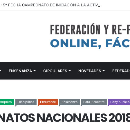
ENSEÑANZA
CIRCULARES
NOVEDADES
FEDERAD
ompleto
Disciplinas
Endurance
Enseñanza
Para-Ecuestre
Pony & Inici
NATOS NACIONALES 201