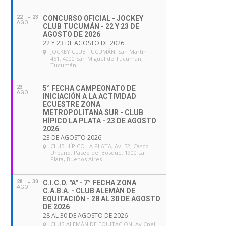
22
23
CONCURSO OFICIAL - JOCKEY
AGO
CLUB TUCUMÁN - 22 Y 23 DE
AGOSTO DE 2026
22 Y 23 DE AGOSTO DE 2026
JOCKEY CLUB TUCUMÁN
, San Martín
451, 4000 San Miguel de Tucumán,
Tucumán
23
5° FECHA CAMPEONATO DE
AGO
INICIACIÓN A LA ACTIVIDAD
ECUESTRE ZONA
METROPOLITANA SUR - CLUB
HÍPICO LA PLATA - 23 DE AGOSTO
2026
23 DE AGOSTO 2026
CLUB HÍPICO LA PLATA
, Av. 52, Casco
Urbano, Paseo del Bosque, 1900 La
Plata, Buenos Aires
28
30
C.I.C.O. "A" - 7° FECHA ZONA
AGO
C.A.B.A. - CLUB ALEMÁN DE
EQUITACIÓN - 28 AL 30 DE AGOSTO
DE 2026
28 AL 30 DE AGOSTO DE 2026
CLUB ALEMÁN DE EQUITACIÓN
, Av Cnel