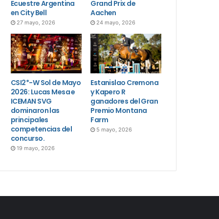
Ecuestre Argentina
Grand Prix de
en City Bell
Aachen
27 mayo, 2026
24 mayo, 2026
CSI2*-W Sol de Mayo
Estanislao Cremona
2026: Lucas Mesa e
y Kapero R
ICEMAN SVG
ganadores del Gran
dominaron las
Premio Montana
principales
Farm
competencias del
5 mayo, 2026
concurso.
19 mayo, 2026