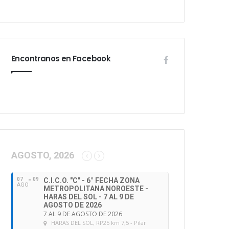
Encontranos en Facebook
AGOSTO, 2026
07
09
C.I.C.O. "C" - 6° FECHA ZONA
AGO
METROPOLITANA NOROESTE -
HARAS DEL SOL - 7 AL 9 DE
AGOSTO DE 2026
7 AL 9 DE AGOSTO DE 2026
HARAS DEL SOL
, RP25 km 7,5 - Pilar