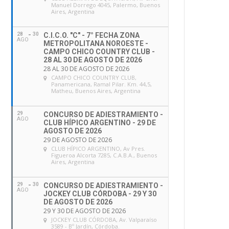
Manuel Dorrego 4045, Palermo, Buenos
Aires, Argentina
28
30
C.I.C.O. "C" - 7° FECHA ZONA
AGO
METROPOLITANA NOROESTE -
CAMPO CHICO COUNTRY CLUB -
28 AL 30 DE AGOSTO DE 2026
28 AL 30 DE AGOSTO DE 2026
CAMPO CHICO COUNTRY CLUB
,
Panamericana, Ramal Pilar. Km. 44,5,
Matheu, Buenos Aires, Argentina
29
CONCURSO DE ADIESTRAMIENTO -
AGO
CLUB HÍPICO ARGENTINO - 29 DE
AGOSTO DE 2026
29 DE AGOSTO DE 2026
CLUB HÍPICO ARGENTINO
, Av Pres.
Figueroa Alcorta 7285, C.A.B.A., Buenos
Aires, Argentina
29
30
CONCURSO DE ADIESTRAMIENTO -
AGO
JOCKEY CLUB CÓRDOBA - 29 Y 30
DE AGOSTO DE 2026
29 Y 30 DE AGOSTO DE 2026
JOCKEY CLUB CÓRDOBA
, Av. Valparaíso
3589 - Bº Jardín, Córdoba.