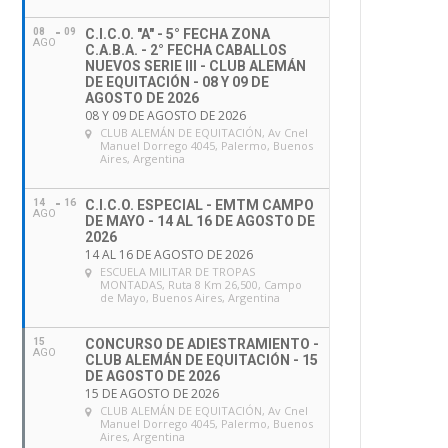
08
09
C.I.C.O. "A" - 5° FECHA ZONA
AGO
C.A.B.A. - 2° FECHA CABALLOS
NUEVOS SERIE III - CLUB ALEMÁN
DE EQUITACIÓN - 08 Y 09 DE
AGOSTO DE 2026
08 Y 09 DE AGOSTO DE 2026
CLUB ALEMÁN DE EQUITACIÓN
, Av Cnel
Manuel Dorrego 4045, Palermo, Buenos
Aires, Argentina
14
16
C.I.C.O. ESPECIAL - EMTM CAMPO
AGO
DE MAYO - 14 AL 16 DE AGOSTO DE
2026
14 AL 16 DE AGOSTO DE 2026
ESCUELA MILITAR DE TROPAS
MONTADAS
, Ruta 8 Km 26,500, Campo
de Mayo, Buenos Aires, Argentina
15
CONCURSO DE ADIESTRAMIENTO -
AGO
CLUB ALEMÁN DE EQUITACIÓN - 15
DE AGOSTO DE 2026
15 DE AGOSTO DE 2026
CLUB ALEMÁN DE EQUITACIÓN
, Av Cnel
Manuel Dorrego 4045, Palermo, Buenos
Aires, Argentina