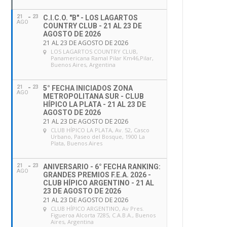
21
23
C.I.C.O. "B" - LOS LAGARTOS
AGO
COUNTRY CLUB - 21 AL 23 DE
AGOSTO DE 2026
21 AL 23 DE AGOSTO DE 2026
LOS LAGARTOS COUNTRY CLUB
,
Panamericana Ramal Pilar Km46,Pilar,
Buenos Aires, Argentina
21
23
5° FECHA INICIADOS ZONA
AGO
METROPOLITANA SUR - CLUB
HÍPICO LA PLATA - 21 AL 23 DE
AGOSTO DE 2026
21 AL 23 DE AGOSTO DE 2026
CLUB HÍPICO LA PLATA
, Av. 52, Casco
Urbano, Paseo del Bosque, 1900 La
Plata, Buenos Aires
21
23
ANIVERSARIO - 6° FECHA RANKING:
AGO
GRANDES PREMIOS F.E.A. 2026 -
CLUB HÍPICO ARGENTINO - 21 AL
23 DE AGOSTO DE 2026
21 AL 23 DE AGOSTO DE 2026
CLUB HÍPICO ARGENTINO
, Av Pres.
Figueroa Alcorta 7285, C.A.B.A., Buenos
Aires, Argentina