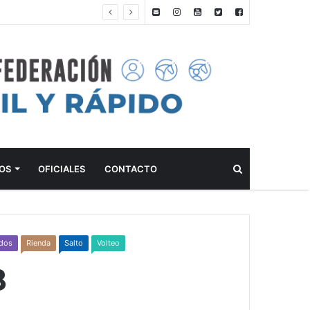
ANTEPROGRAMA: 5° FECHA CAMPEONATO DE INICIACIÓN A LA ACTIVIDAD ECUESTRE ZONA METROPOLITANA SUR – CLUB HÍPICO LA PLATA – 23 DE AGOSTO 2026
Buscar
OS
OFICIALES
CONTACTO
ados
Rienda
Salto
Volteo
8