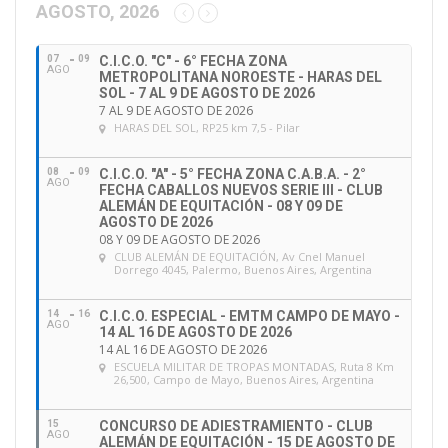
c
AGOSTO, 2026
i
ó
07
09
C.I.C.O. "C" - 6° FECHA ZONA
n
AGO
METROPOLITANA NOROESTE - HARAS DEL
d
SOL - 7 AL 9 DE AGOSTO DE 2026
e
7 AL 9 DE AGOSTO DE 2026
HARAS DEL SOL
, RP25 km 7,5 - Pilar
e
m
a
08
09
C.I.C.O. "A" - 5° FECHA ZONA C.A.B.A. - 2°
AGO
FECHA CABALLOS NUEVOS SERIE III - CLUB
i
ALEMÁN DE EQUITACIÓN - 08 Y 09 DE
l
AGOSTO DE 2026
08 Y 09 DE AGOSTO DE 2026
CLUB ALEMÁN DE EQUITACIÓN
, Av Cnel Manuel
Dorrego 4045, Palermo, Buenos Aires, Argentina
14
16
C.I.C.O. ESPECIAL - EMTM CAMPO DE MAYO -
AGO
14 AL 16 DE AGOSTO DE 2026
14 AL 16 DE AGOSTO DE 2026
ESCUELA MILITAR DE TROPAS MONTADAS
, Ruta 8 Km
26,500, Campo de Mayo, Buenos Aires, Argentina
15
CONCURSO DE ADIESTRAMIENTO - CLUB
AGO
ALEMÁN DE EQUITACIÓN - 15 DE AGOSTO DE