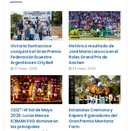
Victoria Santacroce
Histórico resultado de
conquistó el Gran Premio
José María Larocca en el
Federación Ecuestre
Rolex Grand Prix de
Argentina en City Bell
Aachen
27 mayo, 2026
24 mayo, 2026
CSI2*-W Sol de Mayo
Estanislao Cremona y
2026: Lucas Mesa e
Kapero R ganadores del
ICEMAN SVG dominaron
Gran Premio Montana
las principales
Farm