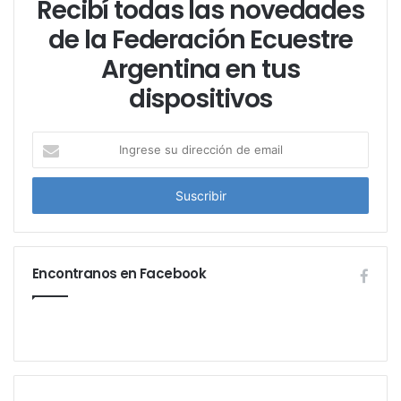
Recibí todas las novedades
de la Federación Ecuestre
Argentina en tus
dispositivos
I
n
g
r
e
s
e
Encontranos en Facebook
s
u
d
i
r
e
c