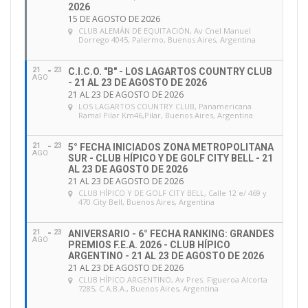
2026
15 DE AGOSTO DE 2026
CLUB ALEMÁN DE EQUITACIÓN
, Av Cnel Manuel
Dorrego 4045, Palermo, Buenos Aires, Argentina
21
23
C.I.C.O. "B" - LOS LAGARTOS COUNTRY CLUB
AGO
- 21 AL 23 DE AGOSTO DE 2026
21 AL 23 DE AGOSTO DE 2026
LOS LAGARTOS COUNTRY CLUB
, Panamericana
Ramal Pilar Km46,Pilar, Buenos Aires, Argentina
21
23
5° FECHA INICIADOS ZONA METROPOLITANA
AGO
SUR - CLUB HÍPICO Y DE GOLF CITY BELL - 21
AL 23 DE AGOSTO DE 2026
21 AL 23 DE AGOSTO DE 2026
CLUB HÍPICO Y DE GOLF CITY BELL
, Calle 12 e/ 469 y
470 City Bell, Buenos Aires, Argentina
21
23
ANIVERSARIO - 6° FECHA RANKING: GRANDES
AGO
PREMIOS F.E.A. 2026 - CLUB HÍPICO
ARGENTINO - 21 AL 23 DE AGOSTO DE 2026
21 AL 23 DE AGOSTO DE 2026
CLUB HÍPICO ARGENTINO
, Av Pres. Figueroa Alcorta
7285, C.A.B.A., Buenos Aires, Argentina