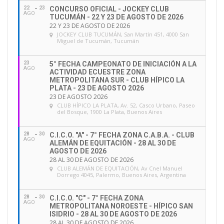
22
23
CONCURSO OFICIAL - JOCKEY CLUB
AGO
TUCUMÁN - 22 Y 23 DE AGOSTO DE 2026
22 Y 23 DE AGOSTO DE 2026
JOCKEY CLUB TUCUMÁN
, San Martín 451, 4000 San
Miguel de Tucumán, Tucumán
23
5° FECHA CAMPEONATO DE INICIACIÓN A LA
AGO
ACTIVIDAD ECUESTRE ZONA
METROPOLITANA SUR - CLUB HÍPICO LA
PLATA - 23 DE AGOSTO 2026
23 DE AGOSTO 2026
CLUB HÍPICO LA PLATA
, Av. 52, Casco Urbano, Paseo
del Bosque, 1900 La Plata, Buenos Aires
28
30
C.I.C.O. "A" - 7° FECHA ZONA C.A.B.A. - CLUB
AGO
ALEMÁN DE EQUITACIÓN - 28 AL 30 DE
AGOSTO DE 2026
28 AL 30 DE AGOSTO DE 2026
CLUB ALEMÁN DE EQUITACIÓN
, Av Cnel Manuel
Dorrego 4045, Palermo, Buenos Aires, Argentina
28
30
C.I.C.O. "C" - 7° FECHA ZONA
AGO
METROPOLITANA NOROESTE - HÍPICO SAN
ISIDRIO - 28 AL 30 DE AGOSTO DE 2026
28 AL 30 DE AGOSTO DE 2026