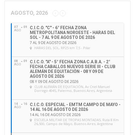
c
c
AGOSTO, 2026
i
ó
07
09
C.I.C.O. "C" - 6° FECHA ZONA
n
AGO
METROPOLITANA NOROESTE - HARAS DEL
d
SOL - 7 AL 9 DE AGOSTO DE 2026
e
7 AL 9 DE AGOSTO DE 2026
HARAS DEL SOL
, RP25 km 7,5 - Pilar
e
m
a
08
09
C.I.C.O. "A" - 5° FECHA ZONA C.A.B.A. - 2°
AGO
FECHA CABALLOS NUEVOS SERIE III - CLUB
i
ALEMÁN DE EQUITACIÓN - 08 Y 09 DE
l
AGOSTO DE 2026
08 Y 09 DE AGOSTO DE 2026
CLUB ALEMÁN DE EQUITACIÓN
, Av Cnel Manuel
Dorrego 4045, Palermo, Buenos Aires, Argentina
14
16
C.I.C.O. ESPECIAL - EMTM CAMPO DE MAYO -
AGO
14 AL 16 DE AGOSTO DE 2026
14 AL 16 DE AGOSTO DE 2026
ESCUELA MILITAR DE TROPAS MONTADAS
, Ruta 8 Km
26,500, Campo de Mayo, Buenos Aires, Argentina