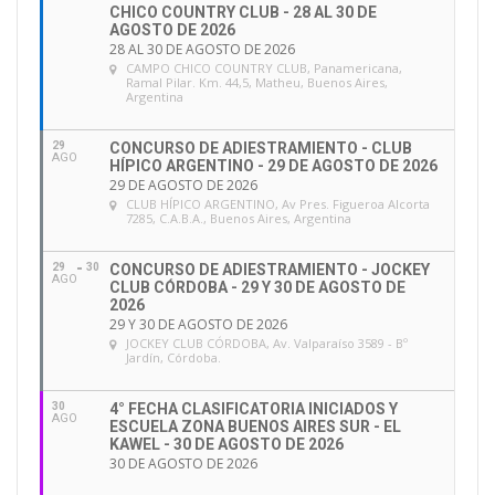
CHICO COUNTRY CLUB - 28 AL 30 DE
AGOSTO DE 2026
28 AL 30 DE AGOSTO DE 2026
CAMPO CHICO COUNTRY CLUB
, Panamericana,
Ramal Pilar. Km. 44,5, Matheu, Buenos Aires,
Argentina
29
CONCURSO DE ADIESTRAMIENTO - CLUB
AGO
HÍPICO ARGENTINO - 29 DE AGOSTO DE 2026
29 DE AGOSTO DE 2026
CLUB HÍPICO ARGENTINO
, Av Pres. Figueroa Alcorta
7285, C.A.B.A., Buenos Aires, Argentina
29
30
CONCURSO DE ADIESTRAMIENTO - JOCKEY
AGO
CLUB CÓRDOBA - 29 Y 30 DE AGOSTO DE
2026
29 Y 30 DE AGOSTO DE 2026
JOCKEY CLUB CÓRDOBA
, Av. Valparaíso 3589 - Bº
Jardín, Córdoba.
30
4° FECHA CLASIFICATORIA INICIADOS Y
AGO
ESCUELA ZONA BUENOS AIRES SUR - EL
KAWEL - 30 DE AGOSTO DE 2026
30 DE AGOSTO DE 2026