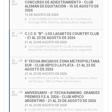
15
CONCURSO DE ADIESTRAMIENTO - CLUB
AGO
ALEMÁN DE EQUITACIÓN - 15 DE AGOSTO DE
2026
15 DE AGOSTO DE 2026
CLUB ALEMÁN DE EQUITACIÓN
, Av Cnel Manuel
Dorrego 4045, Palermo, Buenos Aires, Argentina
21
23
C.I.C.O. "B" - LOS LAGARTOS COUNTRY CLUB
AGO
- 21 AL 23 DE AGOSTO DE 2026
21 AL 23 DE AGOSTO DE 2026
LOS LAGARTOS COUNTRY CLUB
, Panamericana
Ramal Pilar Km46,Pilar, Buenos Aires, Argentina
21
23
5° FECHA INICIADOS ZONA METROPOLITANA
AGO
SUR - CLUB HÍPICO LA PLATA - 21 AL 23 DE
AGOSTO DE 2026
21 AL 23 DE AGOSTO DE 2026
CLUB HÍPICO LA PLATA
, Av. 52, Casco Urbano, Paseo
del Bosque, 1900 La Plata, Buenos Aires
21
23
ANIVERSARIO - 6° FECHA RANKING: GRANDES
AGO
PREMIOS F.E.A. 2026 - CLUB HÍPICO
ARGENTINO - 21 AL 23 DE AGOSTO DE 2026
21 AL 23 DE AGOSTO DE 2026
CLUB HÍPICO ARGENTINO
, Av Pres. Figueroa Alcorta