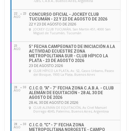
7285, C.A.B.A., Buenos Aires, Argentina
22
23
CONCURSO OFICIAL - JOCKEY CLUB
AGO
TUCUMÁN - 22 Y 23 DE AGOSTO DE 2026
22 Y 23 DE AGOSTO DE 2026
JOCKEY CLUB TUCUMÁN
, San Martín 451, 4000 San
Miguel de Tucumán, Tucumán
23
5° FECHA CAMPEONATO DE INICIACIÓN A LA
AGO
ACTIVIDAD ECUESTRE ZONA
METROPOLITANA SUR - CLUB HÍPICO LA
PLATA - 23 DE AGOSTO 2026
23 DE AGOSTO 2026
CLUB HÍPICO LA PLATA
, Av. 52, Casco Urbano, Paseo
del Bosque, 1900 La Plata, Buenos Aires
28
30
C.I.C.O. "A" - 7° FECHA ZONA C.A.B.A. - CLUB
AGO
ALEMÁN DE EQUITACIÓN - 28 AL 30 DE
AGOSTO DE 2026
28 AL 30 DE AGOSTO DE 2026
CLUB ALEMÁN DE EQUITACIÓN
, Av Cnel Manuel
Dorrego 4045, Palermo, Buenos Aires, Argentina
28
30
C.I.C.O. "C" - 7° FECHA ZONA
AGO
METROPOLITANA NOROESTE - CAMPO