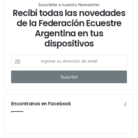
Suscribite a nuestro Newsletter
Recibí todas las novedades
de la Federación Ecuestre
Argentina en tus
dispositivos
I
n
g
r
e
s
e
Encontranos en Facebook
s
u
d
i
r
e