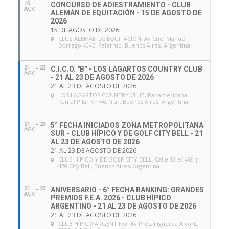
15
CONCURSO DE ADIESTRAMIENTO - CLUB
AGO
ALEMÁN DE EQUITACIÓN - 15 DE AGOSTO DE
2026
15 DE AGOSTO DE 2026
CLUB ALEMÁN DE EQUITACIÓN
, Av Cnel Manuel
Dorrego 4045, Palermo, Buenos Aires, Argentina
21
23
C.I.C.O. "B" - LOS LAGARTOS COUNTRY CLUB
AGO
- 21 AL 23 DE AGOSTO DE 2026
21 AL 23 DE AGOSTO DE 2026
LOS LAGARTOS COUNTRY CLUB
, Panamericana
Ramal Pilar Km46,Pilar, Buenos Aires, Argentina
21
23
5° FECHA INICIADOS ZONA METROPOLITANA
AGO
SUR - CLUB HÍPICO Y DE GOLF CITY BELL - 21
AL 23 DE AGOSTO DE 2026
21 AL 23 DE AGOSTO DE 2026
CLUB HÍPICO Y DE GOLF CITY BELL
, Calle 12 e/ 469 y
470 City Bell, Buenos Aires, Argentina
21
23
ANIVERSARIO - 6° FECHA RANKING: GRANDES
AGO
PREMIOS F.E.A. 2026 - CLUB HÍPICO
ARGENTINO - 21 AL 23 DE AGOSTO DE 2026
21 AL 23 DE AGOSTO DE 2026
CLUB HÍPICO ARGENTINO
, Av Pres. Figueroa Alcorta