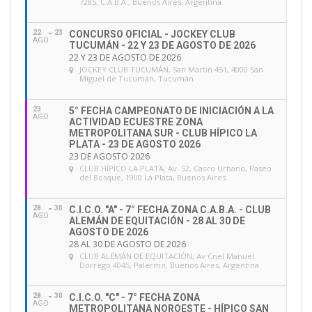
7285, C.A.B.A., Buenos Aires, Argentina
22
23
CONCURSO OFICIAL - JOCKEY CLUB
AGO
TUCUMÁN - 22 Y 23 DE AGOSTO DE 2026
22 Y 23 DE AGOSTO DE 2026
JOCKEY CLUB TUCUMÁN
, San Martín 451, 4000 San
Miguel de Tucumán, Tucumán
23
5° FECHA CAMPEONATO DE INICIACIÓN A LA
AGO
ACTIVIDAD ECUESTRE ZONA
METROPOLITANA SUR - CLUB HÍPICO LA
PLATA - 23 DE AGOSTO 2026
23 DE AGOSTO 2026
CLUB HÍPICO LA PLATA
, Av. 52, Casco Urbano, Paseo
del Bosque, 1900 La Plata, Buenos Aires
28
30
C.I.C.O. "A" - 7° FECHA ZONA C.A.B.A. - CLUB
AGO
ALEMÁN DE EQUITACIÓN - 28 AL 30 DE
AGOSTO DE 2026
28 AL 30 DE AGOSTO DE 2026
CLUB ALEMÁN DE EQUITACIÓN
, Av Cnel Manuel
Dorrego 4045, Palermo, Buenos Aires, Argentina
28
30
C.I.C.O. "C" - 7° FECHA ZONA
AGO
METROPOLITANA NOROESTE - HÍPICO SAN