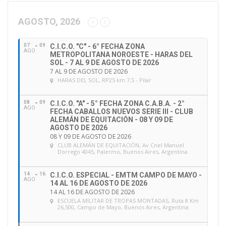
c
c
AGOSTO, 2026
i
ó
07
09
C.I.C.O. "C" - 6° FECHA ZONA
n
AGO
METROPOLITANA NOROESTE - HARAS DEL
d
SOL - 7 AL 9 DE AGOSTO DE 2026
e
7 AL 9 DE AGOSTO DE 2026
HARAS DEL SOL
, RP25 km 7,5 - Pilar
e
m
a
08
09
C.I.C.O. "A" - 5° FECHA ZONA C.A.B.A. - 2°
AGO
FECHA CABALLOS NUEVOS SERIE III - CLUB
i
ALEMÁN DE EQUITACIÓN - 08 Y 09 DE
l
AGOSTO DE 2026
08 Y 09 DE AGOSTO DE 2026
CLUB ALEMÁN DE EQUITACIÓN
, Av Cnel Manuel
Dorrego 4045, Palermo, Buenos Aires, Argentina
14
16
C.I.C.O. ESPECIAL - EMTM CAMPO DE MAYO -
AGO
14 AL 16 DE AGOSTO DE 2026
14 AL 16 DE AGOSTO DE 2026
ESCUELA MILITAR DE TROPAS MONTADAS
, Ruta 8 Km
26,500, Campo de Mayo, Buenos Aires, Argentina