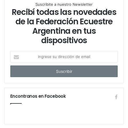
Suscribite a nuestro Newsletter
Recibí todas las novedades
de la Federación Ecuestre
Argentina en tus
dispositivos
I
n
g
r
e
s
e
Encontranos en Facebook
s
u
d
i
r
e