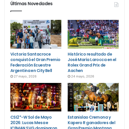
Últimas Novedades
Victoria Santacroce
Histórico resultado de
conquistó el Gran Premio
José María Larocca en el
Federación Ecuestre
Rolex Grand Prix de
Argentina en City Bell
Aachen
27 mayo, 2026
24 mayo, 2026
CSI2*-W Sol de Mayo
Estanislao Cremona y
2026: Lucas Mesa e
Kapero R ganadores del
ICEMAN SVG dominaron
Gran Premio Montana