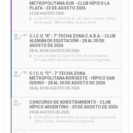
METROPOLITANA SUR - CLUB HÍPICO LA
PLATA - 23 DE AGOSTO 2026
23 DE AGOSTO 2026
CLUB HÍPICO LA PLATA
, Av. 52, Casco Urbano, Paseo
del Bosque, 1900 La Plata, Buenos Aires
28
30
C.I.C.O. "A" - 7° FECHA ZONA C.A.B.A. - CLUB
AGO
ALEMÁN DE EQUITACIÓN - 28 AL 30 DE
AGOSTO DE 2026
28 AL 30 DE AGOSTO DE 2026
CLUB ALEMÁN DE EQUITACIÓN
, Av Cnel Manuel
Dorrego 4045, Palermo, Buenos Aires, Argentina
28
30
C.I.C.O. "C" - 7° FECHA ZONA
AGO
METROPOLITANA NOROESTE - HÍPICO SAN
ISIDRIO - 28 AL 30 DE AGOSTO DE 2026
28 AL 30 DE AGOSTO DE 2026
29
CONCURSO DE ADIESTRAMIENTO - CLUB
AGO
HÍPICO ARGENTINO - 29 DE AGOSTO DE 2026
29 DE AGOSTO DE 2026
CLUB HÍPICO ARGENTINO
, Av Pres. Figueroa Alcorta
7285, C.A.B.A., Buenos Aires, Argentina