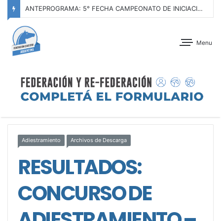
ANTEPROGRAMA: 5° FECHA CAMPEONATO DE INICIACIÓN A LA ACTIVIDAD ECUESTRE ZONA METROPOLITANA SUR – CLUB HÍPICO LA PLATA – 23 DE AGOSTO 2026
Menu
Adiestramiento
Archivos de Descarga
RESULTADOS:
CONCURSO DE
ADIESTRAMIENTO –