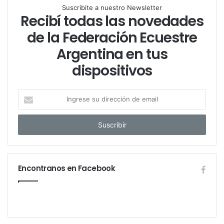
Suscribite a nuestro Newsletter
Recibí todas las novedades
de la Federación Ecuestre
Argentina en tus
dispositivos
I
n
g
r
e
s
e
Encontranos en Facebook
s
u
d
i
r
e