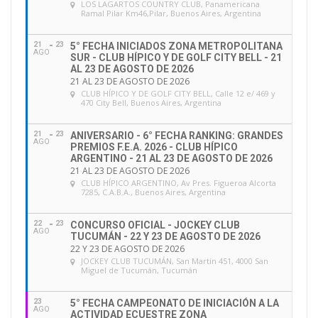
LOS LAGARTOS COUNTRY CLUB
, Panamericana
Ramal Pilar Km46,Pilar, Buenos Aires, Argentina
21
23
5° FECHA INICIADOS ZONA METROPOLITANA
AGO
SUR - CLUB HÍPICO Y DE GOLF CITY BELL - 21
AL 23 DE AGOSTO DE 2026
21 AL 23 DE AGOSTO DE 2026
CLUB HÍPICO Y DE GOLF CITY BELL
, Calle 12 e/ 469 y
470 City Bell, Buenos Aires, Argentina
21
23
ANIVERSARIO - 6° FECHA RANKING: GRANDES
AGO
PREMIOS F.E.A. 2026 - CLUB HÍPICO
ARGENTINO - 21 AL 23 DE AGOSTO DE 2026
21 AL 23 DE AGOSTO DE 2026
CLUB HÍPICO ARGENTINO
, Av Pres. Figueroa Alcorta
7285, C.A.B.A., Buenos Aires, Argentina
22
23
CONCURSO OFICIAL - JOCKEY CLUB
AGO
TUCUMÁN - 22 Y 23 DE AGOSTO DE 2026
22 Y 23 DE AGOSTO DE 2026
JOCKEY CLUB TUCUMÁN
, San Martín 451, 4000 San
Miguel de Tucumán, Tucumán
23
5° FECHA CAMPEONATO DE INICIACIÓN A LA
AGO
ACTIVIDAD ECUESTRE ZONA