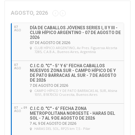
c
c
AGOSTO, 2026
i
ó
07
DÍA DE CABALLOS JÓVENES SERIES I, II Y III -
n
AGO
CLUB HÍPICO ARGENTINO - 07 DE AGOSTO DE
d
2026
e
07 DE AGOSTO DE 2026
CLUB HÍPICO ARGENTINO
, Av Pres. Figueroa Alcorta
e
7285, C.A.B.A., Buenos Aires, Argentina
m
a
07
C.I.C.O. "C" - 5° Y 6° FECHA CABALLOS
i
AGO
NUESVOS ZONA SUR - CAMPO HÍPICO DE Y
l
DE PATO BARRACAS AL SUR - 7 DE AGOSTO
DE 2026
7 DE AGOSTO DE 2026
CAMPO HÍPICO Y DE PATO BARRACAS AL SUR
, Alsina
1051, B1870CIU Crucecita, Buenos Aires
07
09
C.I.C.O. "C" - 6° FECHA ZONA
AGO
METROPOLITANA NOROESTE - HARAS DEL
SOL - 7 AL 9 DE AGOSTO DE 2026
7 AL 9 DE AGOSTO DE 2026
HARAS DEL SOL
, RP25 km 7,5 - Pilar