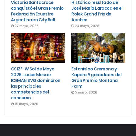
Victoria Santacroce
Histórico resultado de
conquistó el Gran Premio
José María Larocca en el
Federación Ecuestre
Rolex Grand Prix de
Argentina en City Bell
Aachen
27 mayo, 2026
24 mayo, 2026
CSI2*-W Sol de Mayo
Estanislao Cremona y
2026: Lucas Mesa e
Kapero R ganadores del
ICEMAN SVG dominaron
Gran Premio Montana
las principales
Farm
competencias del
5 mayo, 2026
concurso.
19 mayo, 2026