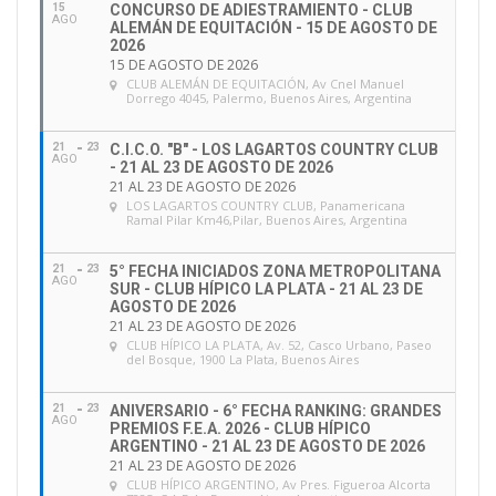
15
CONCURSO DE ADIESTRAMIENTO - CLUB
AGO
ALEMÁN DE EQUITACIÓN - 15 DE AGOSTO DE
2026
15 DE AGOSTO DE 2026
CLUB ALEMÁN DE EQUITACIÓN
, Av Cnel Manuel
Dorrego 4045, Palermo, Buenos Aires, Argentina
21
23
C.I.C.O. "B" - LOS LAGARTOS COUNTRY CLUB
AGO
- 21 AL 23 DE AGOSTO DE 2026
21 AL 23 DE AGOSTO DE 2026
LOS LAGARTOS COUNTRY CLUB
, Panamericana
Ramal Pilar Km46,Pilar, Buenos Aires, Argentina
21
23
5° FECHA INICIADOS ZONA METROPOLITANA
AGO
SUR - CLUB HÍPICO LA PLATA - 21 AL 23 DE
AGOSTO DE 2026
21 AL 23 DE AGOSTO DE 2026
CLUB HÍPICO LA PLATA
, Av. 52, Casco Urbano, Paseo
del Bosque, 1900 La Plata, Buenos Aires
21
23
ANIVERSARIO - 6° FECHA RANKING: GRANDES
AGO
PREMIOS F.E.A. 2026 - CLUB HÍPICO
ARGENTINO - 21 AL 23 DE AGOSTO DE 2026
21 AL 23 DE AGOSTO DE 2026
CLUB HÍPICO ARGENTINO
, Av Pres. Figueroa Alcorta