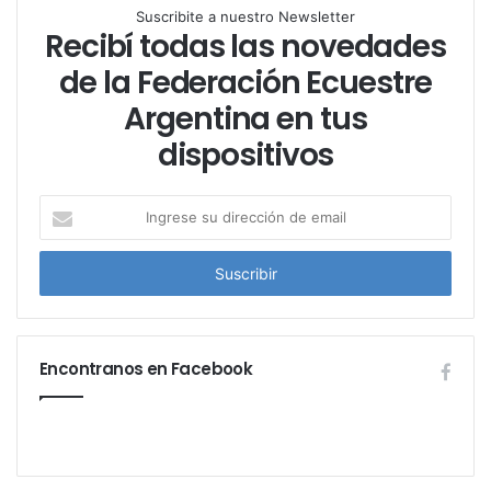
Suscribite a nuestro Newsletter
Recibí todas las novedades
de la Federación Ecuestre
Argentina en tus
dispositivos
I
n
g
r
e
s
e
Encontranos en Facebook
s
u
d
i
r
e