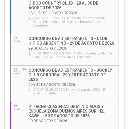
CHICO COUNTRY CLUB - 28 AL 30 DE
AGOSTO DE 2026
28 AL 30 DE AGOSTO DE 2026
CAMPO CHICO COUNTRY CLUB
, Panamericana,
Ramal Pilar. Km. 44,5, Matheu, Buenos Aires,
Argentina
29
CONCURSO DE ADIESTRAMIENTO - CLUB
AGO
HÍPICO ARGENTINO - 29 DE AGOSTO DE 2026
29 DE AGOSTO DE 2026
CLUB HÍPICO ARGENTINO
, Av Pres. Figueroa Alcorta
7285, C.A.B.A., Buenos Aires, Argentina
29
30
CONCURSO DE ADIESTRAMIENTO - JOCKEY
AGO
CLUB CÓRDOBA - 29 Y 30 DE AGOSTO DE
2026
29 Y 30 DE AGOSTO DE 2026
JOCKEY CLUB CÓRDOBA
, Av. Valparaíso 3589 - Bº
Jardín, Córdoba.
30
4° FECHA CLASIFICATORIA INICIADOS Y
AGO
ESCUELA ZONA BUENOS AIRES SUR - EL
KAWEL - 30 DE AGOSTO DE 2026
30 DE AGOSTO DE 2026