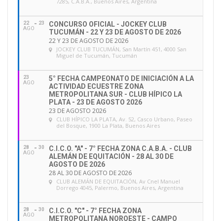
7285, C.A.B.A., Buenos Aires, Argentina
22
23
CONCURSO OFICIAL - JOCKEY CLUB
AGO
TUCUMÁN - 22 Y 23 DE AGOSTO DE 2026
22 Y 23 DE AGOSTO DE 2026
JOCKEY CLUB TUCUMÁN
, San Martín 451, 4000 San
Miguel de Tucumán, Tucumán
23
5° FECHA CAMPEONATO DE INICIACIÓN A LA
AGO
ACTIVIDAD ECUESTRE ZONA
METROPOLITANA SUR - CLUB HÍPICO LA
PLATA - 23 DE AGOSTO 2026
23 DE AGOSTO 2026
CLUB HÍPICO LA PLATA
, Av. 52, Casco Urbano, Paseo
del Bosque, 1900 La Plata, Buenos Aires
28
30
C.I.C.O. "A" - 7° FECHA ZONA C.A.B.A. - CLUB
AGO
ALEMÁN DE EQUITACIÓN - 28 AL 30 DE
AGOSTO DE 2026
28 AL 30 DE AGOSTO DE 2026
CLUB ALEMÁN DE EQUITACIÓN
, Av Cnel Manuel
Dorrego 4045, Palermo, Buenos Aires, Argentina
28
30
C.I.C.O. "C" - 7° FECHA ZONA
AGO
METROPOLITANA NOROESTE - CAMPO