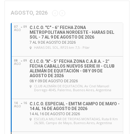
c
c
AGOSTO, 2026
i
ó
07
09
C.I.C.O. "C" - 6° FECHA ZONA
n
AGO
METROPOLITANA NOROESTE - HARAS DEL
d
SOL - 7 AL 9 DE AGOSTO DE 2026
e
7 AL 9 DE AGOSTO DE 2026
HARAS DEL SOL
, RP25 km 7,5 - Pilar
e
m
a
08
09
C.I.C.O. "A" - 5° FECHA ZONA C.A.B.A. - 2°
AGO
FECHA CABALLOS NUEVOS SERIE III - CLUB
i
ALEMÁN DE EQUITACIÓN - 08 Y 09 DE
l
AGOSTO DE 2026
08 Y 09 DE AGOSTO DE 2026
CLUB ALEMÁN DE EQUITACIÓN
, Av Cnel Manuel
Dorrego 4045, Palermo, Buenos Aires, Argentina
14
16
C.I.C.O. ESPECIAL - EMTM CAMPO DE MAYO -
AGO
14 AL 16 DE AGOSTO DE 2026
14 AL 16 DE AGOSTO DE 2026
ESCUELA MILITAR DE TROPAS MONTADAS
, Ruta 8 Km
26,500, Campo de Mayo, Buenos Aires, Argentina