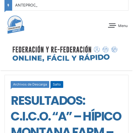
ANTEPROGRAMA: CONCURSO OFICIAL – JOCKEY CLUB TUCUMÁN – 22 Y 23 DE AGOSTO DE 2026
Menu
Archivos de Descarga
Salto
RESULTADOS:
C.I.C.O. “A” – HÍPICO
MONTANA FARM –