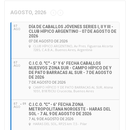
c
c
AGOSTO, 2026
i
ó
07
DÍA DE CABALLOS JÓVENES SERIES I, II Y III -
n
AGO
CLUB HÍPICO ARGENTINO - 07 DE AGOSTO DE
d
2026
e
07 DE AGOSTO DE 2026
CLUB HÍPICO ARGENTINO
, Av Pres. Figueroa Alcorta
e
7285, C.A.B.A., Buenos Aires, Argentina
m
a
07
C.I.C.O. "C" - 5° Y 6° FECHA CABALLOS
i
AGO
NUESVOS ZONA SUR - CAMPO HÍPICO DE Y
l
DE PATO BARRACAS AL SUR - 7 DE AGOSTO
DE 2026
7 DE AGOSTO DE 2026
CAMPO HÍPICO Y DE PATO BARRACAS AL SUR
, Alsina
1051, B1870CIU Crucecita, Buenos Aires
07
09
C.I.C.O. "C" - 6° FECHA ZONA
AGO
METROPOLITANA NOROESTE - HARAS DEL
SOL - 7 AL 9 DE AGOSTO DE 2026
7 AL 9 DE AGOSTO DE 2026
HARAS DEL SOL
, RP25 km 7,5 - Pilar