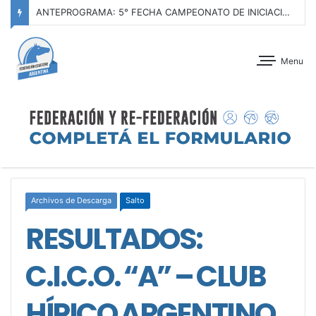
ANTEPROGRAMA: 5° FECHA CAMPEONATO DE INICIACIÓN A LA ACTIVIDAD ECUESTRE ZONA METROPOLITANA SUR – CLUB HÍPICO LA PLATA – 23 DE AGOSTO 2026
Menu
Archivos de Descarga
Salto
RESULTADOS:
C.I.C.O. “A” – CLUB
HÍPICO ARGENTINO