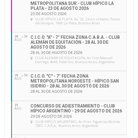
METROPOLITANA SUR - CLUB HÍPICO LA
PLATA - 23 DE AGOSTO 2026
23 DE AGOSTO 2026
CLUB HÍPICO LA PLATA
, Av. 52, Casco Urbano, Paseo
del Bosque, 1900 La Plata, Buenos Aires
28
30
C.I.C.O. "A" - 7° FECHA ZONA C.A.B.A. - CLUB
AGO
ALEMÁN DE EQUITACIÓN - 28 AL 30 DE
AGOSTO DE 2026
28 AL 30 DE AGOSTO DE 2026
CLUB ALEMÁN DE EQUITACIÓN
, Av Cnel Manuel
Dorrego 4045, Palermo, Buenos Aires, Argentina
28
30
C.I.C.O. "C" - 7° FECHA ZONA
AGO
METROPOLITANA NOROESTE - HÍPICO SAN
ISIDRIO - 28 AL 30 DE AGOSTO DE 2026
28 AL 30 DE AGOSTO DE 2026
29
CONCURSO DE ADIESTRAMIENTO - CLUB
AGO
HÍPICO ARGENTINO - 29 DE AGOSTO DE 2026
29 DE AGOSTO DE 2026
CLUB HÍPICO ARGENTINO
, Av Pres. Figueroa Alcorta
7285, C.A.B.A., Buenos Aires, Argentina