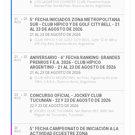
LOS LAGARTOS COUNTRY CLUB
, Panamericana
Ramal Pilar Km46,Pilar, Buenos Aires, Argentina
21
23
5° FECHA INICIADOS ZONA METROPOLITANA
AGO
SUR - CLUB HÍPICO Y DE GOLF CITY BELL - 21
AL 23 DE AGOSTO DE 2026
21 AL 23 DE AGOSTO DE 2026
CLUB HÍPICO Y DE GOLF CITY BELL
, Calle 12 e/ 469 y
470 City Bell, Buenos Aires, Argentina
21
23
ANIVERSARIO - 6° FECHA RANKING: GRANDES
AGO
PREMIOS F.E.A. 2026 - CLUB HÍPICO
ARGENTINO - 21 AL 23 DE AGOSTO DE 2026
21 AL 23 DE AGOSTO DE 2026
CLUB HÍPICO ARGENTINO
, Av Pres. Figueroa Alcorta
7285, C.A.B.A., Buenos Aires, Argentina
22
23
CONCURSO OFICIAL - JOCKEY CLUB
AGO
TUCUMÁN - 22 Y 23 DE AGOSTO DE 2026
22 Y 23 DE AGOSTO DE 2026
JOCKEY CLUB TUCUMÁN
, San Martín 451, 4000 San
Miguel de Tucumán, Tucumán
23
5° FECHA CAMPEONATO DE INICIACIÓN A LA
AGO
ACTIVIDAD ECUESTRE ZONA