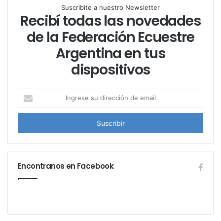
Suscribite a nuestro Newsletter
Recibí todas las novedades
de la Federación Ecuestre
Argentina en tus
dispositivos
I
n
g
r
e
s
e
Encontranos en Facebook
s
u
d
i
r
e