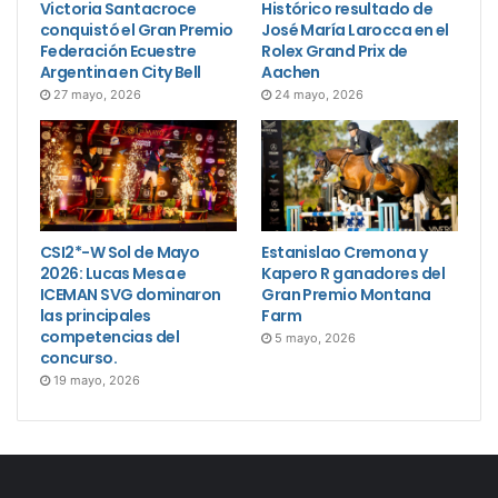
Victoria Santacroce
Histórico resultado de
conquistó el Gran Premio
José María Larocca en el
Federación Ecuestre
Rolex Grand Prix de
Argentina en City Bell
Aachen
27 mayo, 2026
24 mayo, 2026
CSI2*-W Sol de Mayo
Estanislao Cremona y
2026: Lucas Mesa e
Kapero R ganadores del
ICEMAN SVG dominaron
Gran Premio Montana
las principales
Farm
competencias del
5 mayo, 2026
concurso.
19 mayo, 2026