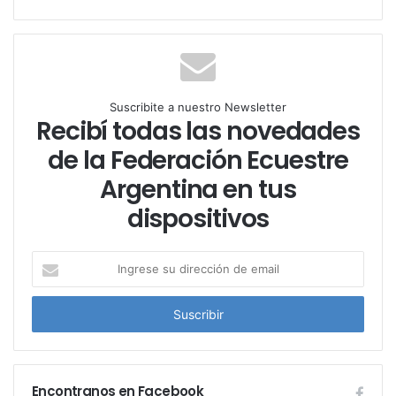
Suscribite a nuestro Newsletter
Recibí todas las novedades
de la Federación Ecuestre
Argentina en tus
dispositivos
I
n
g
r
e
s
e
Encontranos en Facebook
s