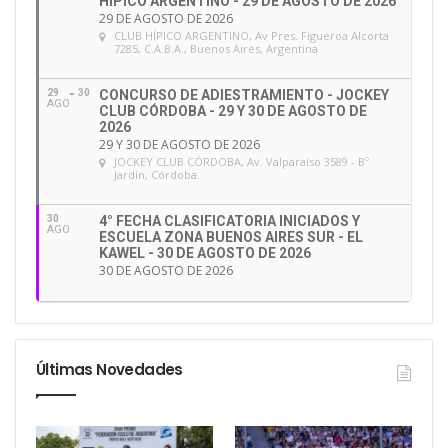
HÍPICO ARGENTINO - 29 DE AGOSTO DE 2026
29 DE AGOSTO DE 2026
CLUB HÍPICO ARGENTINO
, Av Pres. Figueroa Alcorta
7285, C.A.B.A., Buenos Aires, Argentina
29
30
CONCURSO DE ADIESTRAMIENTO - JOCKEY
AGO
CLUB CÓRDOBA - 29 Y 30 DE AGOSTO DE
2026
29 Y 30 DE AGOSTO DE 2026
JOCKEY CLUB CÓRDOBA
, Av. Valparaíso 3589 - Bº
Jardín, Córdoba.
30
4° FECHA CLASIFICATORIA INICIADOS Y
AGO
ESCUELA ZONA BUENOS AIRES SUR - EL
KAWEL - 30 DE AGOSTO DE 2026
30 DE AGOSTO DE 2026
Últimas Novedades