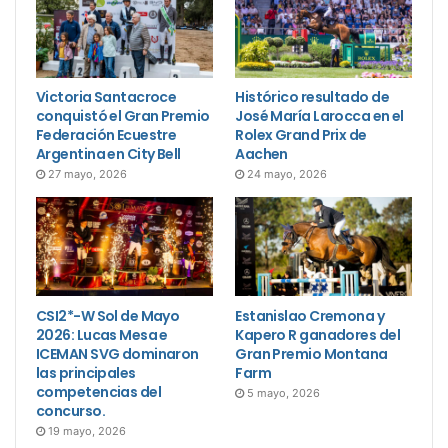
Victoria Santacroce
Histórico resultado de
conquistó el Gran Premio
José María Larocca en el
Federación Ecuestre
Rolex Grand Prix de
Argentina en City Bell
Aachen
27 mayo, 2026
24 mayo, 2026
CSI2*-W Sol de Mayo
Estanislao Cremona y
2026: Lucas Mesa e
Kapero R ganadores del
ICEMAN SVG dominaron
Gran Premio Montana
las principales
Farm
competencias del
5 mayo, 2026
concurso.
19 mayo, 2026