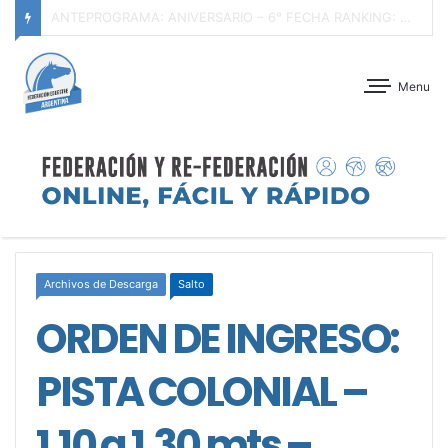
ANTEPROGRAMA: 5° FECHA CAMPEONATO DE INICIACIÓN A LA ACTIVIDAD ECUESTRE ZONA METROPOLITANA SUR – CLUB HÍPICO LA PLATA – 23 DE AGOSTO 2026
Menu
Archivos de Descarga
Salto
ORDEN DE INGRESO:
PISTA COLONIAL –
1,10 a 1,30 mts –