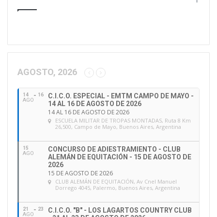
u
d
i
r
e
c
c
AGOSTO, 2026
i
ó
14
16
C.I.C.O. ESPECIAL - EMTM CAMPO DE MAYO -
n
AGO
14 AL 16 DE AGOSTO DE 2026
d
14 AL 16 DE AGOSTO DE 2026
e
ESCUELA MILITAR DE TROPAS MONTADAS
, Ruta 8 Km
26,500, Campo de Mayo, Buenos Aires, Argentina
e
m
a
15
CONCURSO DE ADIESTRAMIENTO - CLUB
AGO
ALEMÁN DE EQUITACIÓN - 15 DE AGOSTO DE
i
2026
l
15 DE AGOSTO DE 2026
CLUB ALEMÁN DE EQUITACIÓN
, Av Cnel Manuel
Dorrego 4045, Palermo, Buenos Aires, Argentina
21
23
C.I.C.O. "B" - LOS LAGARTOS COUNTRY CLUB
AGO