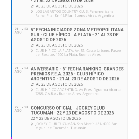
- 21 AL 23 DE AGOSTO DE 2026
21 AL 23 DE AGOSTO DE 2026
LOS LAGARTOS COUNTRY CLUB
, Panamericana
Ramal Pilar Km46,Pilar, Buenos Aires, Argentina
21
23
5° FECHA INICIADOS ZONA METROPOLITANA
AGO
SUR - CLUB HÍPICO LA PLATA - 21 AL 23 DE
AGOSTO DE 2026
21 AL 23 DE AGOSTO DE 2026
CLUB HÍPICO LA PLATA
, Av. 52, Casco Urbano, Paseo
del Bosque, 1900 La Plata, Buenos Aires
21
23
ANIVERSARIO - 6° FECHA RANKING: GRANDES
AGO
PREMIOS F.E.A. 2026 - CLUB HÍPICO
ARGENTINO - 21 AL 23 DE AGOSTO DE 2026
21 AL 23 DE AGOSTO DE 2026
CLUB HÍPICO ARGENTINO
, Av Pres. Figueroa Alcorta
7285, C.A.B.A., Buenos Aires, Argentina
22
23
CONCURSO OFICIAL - JOCKEY CLUB
AGO
TUCUMÁN - 22 Y 23 DE AGOSTO DE 2026
22 Y 23 DE AGOSTO DE 2026
JOCKEY CLUB TUCUMÁN
, San Martín 451, 4000 San
Miguel de Tucumán, Tucumán