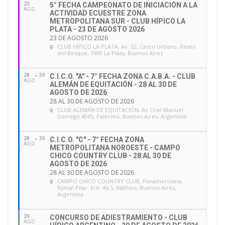
23
5° FECHA CAMPEONATO DE INICIACIÓN A LA
AGO
ACTIVIDAD ECUESTRE ZONA
METROPOLITANA SUR - CLUB HÍPICO LA
PLATA - 23 DE AGOSTO 2026
23 DE AGOSTO 2026
CLUB HÍPICO LA PLATA
, Av. 52, Casco Urbano, Paseo
del Bosque, 1900 La Plata, Buenos Aires
28
30
C.I.C.O. "A" - 7° FECHA ZONA C.A.B.A. - CLUB
AGO
ALEMÁN DE EQUITACIÓN - 28 AL 30 DE
AGOSTO DE 2026
28 AL 30 DE AGOSTO DE 2026
CLUB ALEMÁN DE EQUITACIÓN
, Av Cnel Manuel
Dorrego 4045, Palermo, Buenos Aires, Argentina
28
30
C.I.C.O. "C" - 7° FECHA ZONA
AGO
METROPOLITANA NOROESTE - CAMPO
CHICO COUNTRY CLUB - 28 AL 30 DE
AGOSTO DE 2026
28 AL 30 DE AGOSTO DE 2026
CAMPO CHICO COUNTRY CLUB
, Panamericana,
Ramal Pilar. Km. 44,5, Matheu, Buenos Aires,
Argentina
29
CONCURSO DE ADIESTRAMIENTO - CLUB
AGO