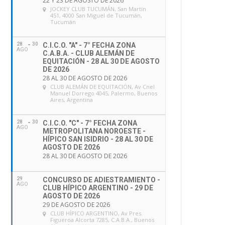
22 Y 23 DE AGOSTO DE 2026
JOCKEY CLUB TUCUMÁN
, San Martín
451, 4000 San Miguel de Tucumán,
Tucumán
28
30
C.I.C.O. "A" - 7° FECHA ZONA
AGO
C.A.B.A. - CLUB ALEMÁN DE
EQUITACIÓN - 28 AL 30 DE AGOSTO
DE 2026
28 AL 30 DE AGOSTO DE 2026
CLUB ALEMÁN DE EQUITACIÓN
, Av Cnel
Manuel Dorrego 4045, Palermo, Buenos
Aires, Argentina
28
30
C.I.C.O. "C" - 7° FECHA ZONA
AGO
METROPOLITANA NOROESTE -
HÍPICO SAN ISIDRIO - 28 AL 30 DE
AGOSTO DE 2026
28 AL 30 DE AGOSTO DE 2026
29
CONCURSO DE ADIESTRAMIENTO -
AGO
CLUB HÍPICO ARGENTINO - 29 DE
AGOSTO DE 2026
29 DE AGOSTO DE 2026
CLUB HÍPICO ARGENTINO
, Av Pres.
Figueroa Alcorta 7285, C.A.B.A., Buenos