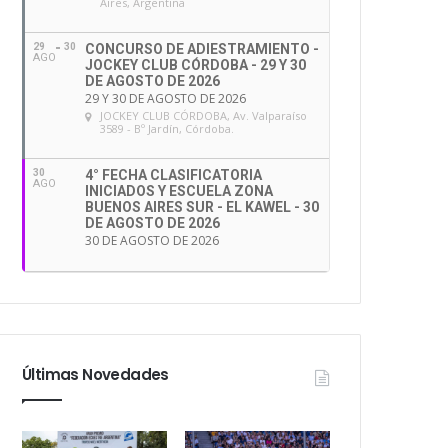
Aires, Argentina
29
30
CONCURSO DE ADIESTRAMIENTO -
AGO
JOCKEY CLUB CÓRDOBA - 29 Y 30
DE AGOSTO DE 2026
29 Y 30 DE AGOSTO DE 2026
JOCKEY CLUB CÓRDOBA
, Av. Valparaíso
3589 - Bº Jardín, Córdoba.
30
4° FECHA CLASIFICATORIA
AGO
INICIADOS Y ESCUELA ZONA
BUENOS AIRES SUR - EL KAWEL - 30
DE AGOSTO DE 2026
30 DE AGOSTO DE 2026
Últimas Novedades