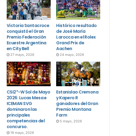
Victoria Santacroce
Histórico resultado
conquistó el Gran
de José María
Premio Federación
Larocca en el Rolex
Ecuestre Argentina
Grand Prix de
en City Bell
Aachen
27 mayo, 2026
24 mayo, 2026
CSI2*-W Sol de Mayo
Estanislao Cremona
2026: Lucas Mesa e
y Kapero R
ICEMAN SVG
ganadores del Gran
dominaron las
Premio Montana
principales
Farm
competencias del
5 mayo, 2026
concurso.
19 mayo, 2026