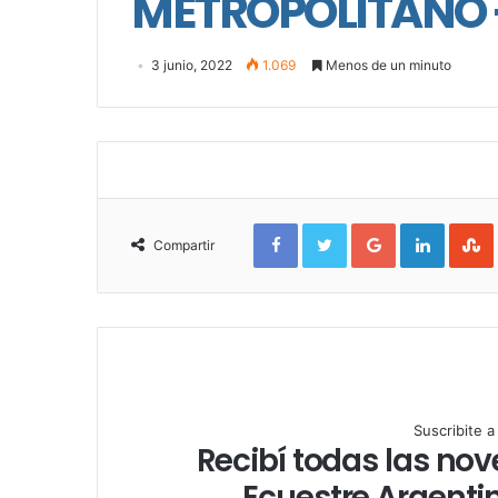
METROPOLITANO – 
3 junio, 2022
1.069
Menos de un minuto
F
T
G
L
a
w
o
i
Compartir
c
i
o
n
e
t
g
k
b
t
l
e
o
e
e
d
l
o
r
+
I
k
n
Suscribite 
Recibí todas las no
Ecuestre Argentin