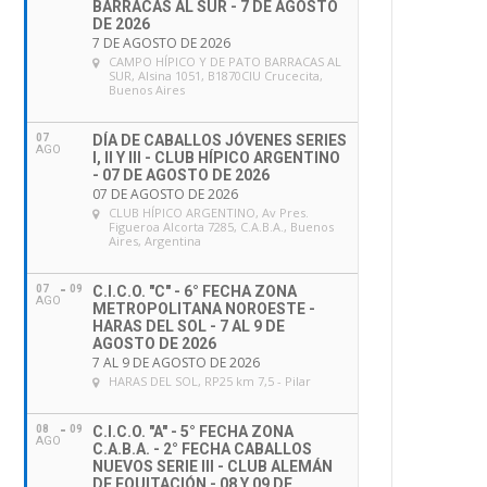
BARRACAS AL SUR - 7 DE AGOSTO
DE 2026
7 DE AGOSTO DE 2026
CAMPO HÍPICO Y DE PATO BARRACAS AL
SUR
, Alsina 1051, B1870CIU Crucecita,
Buenos Aires
07
DÍA DE CABALLOS JÓVENES SERIES
AGO
I, II Y III - CLUB HÍPICO ARGENTINO
- 07 DE AGOSTO DE 2026
07 DE AGOSTO DE 2026
CLUB HÍPICO ARGENTINO
, Av Pres.
Figueroa Alcorta 7285, C.A.B.A., Buenos
Aires, Argentina
07
09
C.I.C.O. "C" - 6° FECHA ZONA
AGO
METROPOLITANA NOROESTE -
HARAS DEL SOL - 7 AL 9 DE
AGOSTO DE 2026
7 AL 9 DE AGOSTO DE 2026
HARAS DEL SOL
, RP25 km 7,5 - Pilar
08
09
C.I.C.O. "A" - 5° FECHA ZONA
AGO
C.A.B.A. - 2° FECHA CABALLOS
NUEVOS SERIE III - CLUB ALEMÁN
DE EQUITACIÓN - 08 Y 09 DE