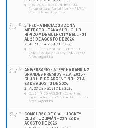
LOS LAGARTOS COUNTRY CLUB
,
Panamericana Ramal Pilar Km46,Pilar,
Buenos Aires, Argentina
21
23
5° FECHA INICIADOS ZONA
AGO
METROPOLITANA SUR - CLUB
HÍPICO Y DE GOLF CITY BELL - 21
AL 23 DE AGOSTO DE 2026
21 AL 23 DE AGOSTO DE 2026
CLUB HÍPICO Y DE GOLF CITY BELL
,
Calle 12 e/ 469 y 470 City Bell, Buenos
Aires, Argentina
21
23
ANIVERSARIO - 6° FECHA RANKING:
AGO
GRANDES PREMIOS F.E.A. 2026 -
CLUB HÍPICO ARGENTINO - 21 AL
23 DE AGOSTO DE 2026
21 AL 23 DE AGOSTO DE 2026
CLUB HÍPICO ARGENTINO
, Av Pres.
Figueroa Alcorta 7285, C.A.B.A., Buenos
Aires, Argentina
22
23
CONCURSO OFICIAL - JOCKEY
AGO
CLUB TUCUMÁN - 22 Y 23 DE
AGOSTO DE 2026