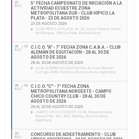
23
5° FECHA CAMPEONATO DE INICIACIÓN A LA
AGO
ACTIVIDAD ECUESTRE ZONA
METROPOLITANA SUR - CLUB HÍPICO LA
PLATA - 23 DE AGOSTO 2026
23 DE AGOSTO 2026
CLUB HÍPICO LA PLATA
, Av. 52, Casco Urbano, Paseo
del Bosque, 1900 La Plata, Buenos Aires
28
30
C.I.C.O. "A" - 7° FECHA ZONA C.A.B.A. - CLUB
AGO
ALEMÁN DE EQUITACIÓN - 28 AL 30 DE
AGOSTO DE 2026
28 AL 30 DE AGOSTO DE 2026
CLUB ALEMÁN DE EQUITACIÓN
, Av Cnel Manuel
Dorrego 4045, Palermo, Buenos Aires, Argentina
28
30
C.I.C.O. "C" - 7° FECHA ZONA
AGO
METROPOLITANA NOROESTE - CAMPO
CHICO COUNTRY CLUB - 28 AL 30 DE
AGOSTO DE 2026
28 AL 30 DE AGOSTO DE 2026
CAMPO CHICO COUNTRY CLUB
, Panamericana,
Ramal Pilar. Km. 44,5, Matheu, Buenos Aires,
Argentina
29
CONCURSO DE ADIESTRAMIENTO - CLUB
AGO