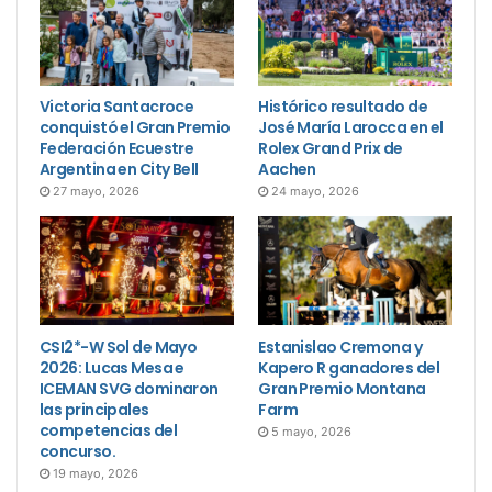
Victoria Santacroce
Histórico resultado de
conquistó el Gran Premio
José María Larocca en el
Federación Ecuestre
Rolex Grand Prix de
Argentina en City Bell
Aachen
27 mayo, 2026
24 mayo, 2026
CSI2*-W Sol de Mayo
Estanislao Cremona y
2026: Lucas Mesa e
Kapero R ganadores del
ICEMAN SVG dominaron
Gran Premio Montana
las principales
Farm
competencias del
5 mayo, 2026
concurso.
19 mayo, 2026