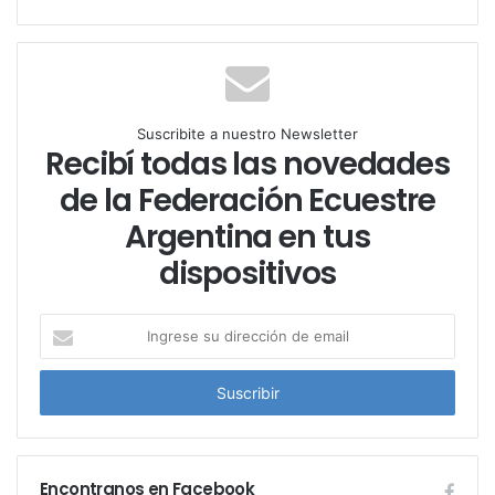
Suscribite a nuestro Newsletter
Recibí todas las novedades
de la Federación Ecuestre
Argentina en tus
dispositivos
I
n
g
r
e
s
e
Encontranos en Facebook
s