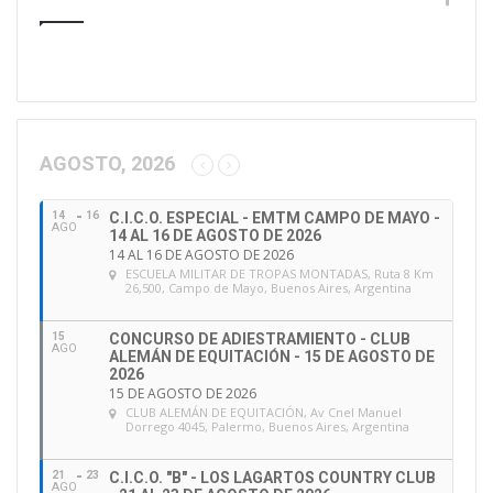
u
d
i
r
e
c
c
AGOSTO, 2026
i
ó
14
16
C.I.C.O. ESPECIAL - EMTM CAMPO DE MAYO -
n
AGO
14 AL 16 DE AGOSTO DE 2026
d
14 AL 16 DE AGOSTO DE 2026
e
ESCUELA MILITAR DE TROPAS MONTADAS
, Ruta 8 Km
26,500, Campo de Mayo, Buenos Aires, Argentina
e
m
a
15
CONCURSO DE ADIESTRAMIENTO - CLUB
AGO
ALEMÁN DE EQUITACIÓN - 15 DE AGOSTO DE
i
2026
l
15 DE AGOSTO DE 2026
CLUB ALEMÁN DE EQUITACIÓN
, Av Cnel Manuel
Dorrego 4045, Palermo, Buenos Aires, Argentina
21
23
C.I.C.O. "B" - LOS LAGARTOS COUNTRY CLUB
AGO