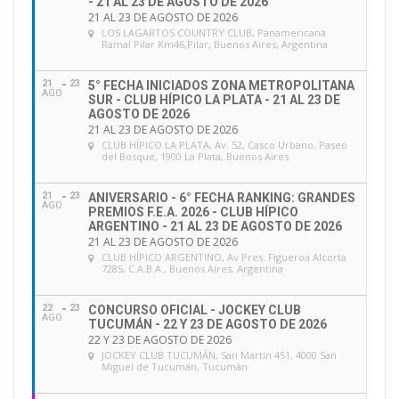
- 21 AL 23 DE AGOSTO DE 2026
21 AL 23 DE AGOSTO DE 2026
LOS LAGARTOS COUNTRY CLUB
, Panamericana
Ramal Pilar Km46,Pilar, Buenos Aires, Argentina
21
23
5° FECHA INICIADOS ZONA METROPOLITANA
AGO
SUR - CLUB HÍPICO LA PLATA - 21 AL 23 DE
AGOSTO DE 2026
21 AL 23 DE AGOSTO DE 2026
CLUB HÍPICO LA PLATA
, Av. 52, Casco Urbano, Paseo
del Bosque, 1900 La Plata, Buenos Aires
21
23
ANIVERSARIO - 6° FECHA RANKING: GRANDES
AGO
PREMIOS F.E.A. 2026 - CLUB HÍPICO
ARGENTINO - 21 AL 23 DE AGOSTO DE 2026
21 AL 23 DE AGOSTO DE 2026
CLUB HÍPICO ARGENTINO
, Av Pres. Figueroa Alcorta
7285, C.A.B.A., Buenos Aires, Argentina
22
23
CONCURSO OFICIAL - JOCKEY CLUB
AGO
TUCUMÁN - 22 Y 23 DE AGOSTO DE 2026
22 Y 23 DE AGOSTO DE 2026
JOCKEY CLUB TUCUMÁN
, San Martín 451, 4000 San
Miguel de Tucumán, Tucumán