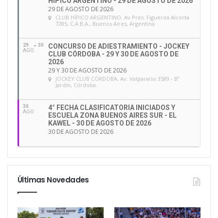
HÍPICO ARGENTINO - 29 DE AGOSTO DE 2026
29 DE AGOSTO DE 2026
CLUB HÍPICO ARGENTINO
, Av Pres. Figueroa Alcorta
7285, C.A.B.A., Buenos Aires, Argentina
29
30
CONCURSO DE ADIESTRAMIENTO - JOCKEY
AGO
CLUB CÓRDOBA - 29 Y 30 DE AGOSTO DE
2026
29 Y 30 DE AGOSTO DE 2026
JOCKEY CLUB CÓRDOBA
, Av. Valparaíso 3589 - Bº
Jardín, Córdoba.
30
4° FECHA CLASIFICATORIA INICIADOS Y
AGO
ESCUELA ZONA BUENOS AIRES SUR - EL
KAWEL - 30 DE AGOSTO DE 2026
30 DE AGOSTO DE 2026
Últimas Novedades