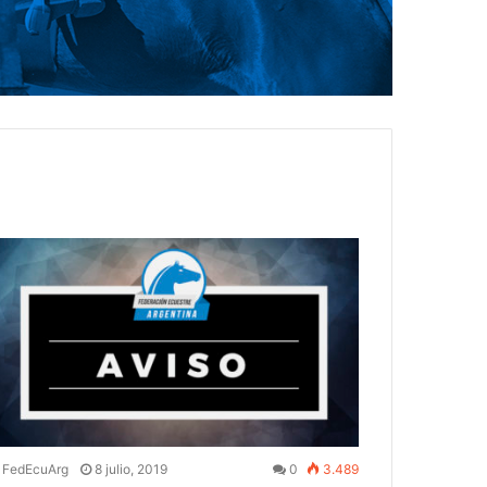
FedEcuArg
8 julio, 2019
0
3.489