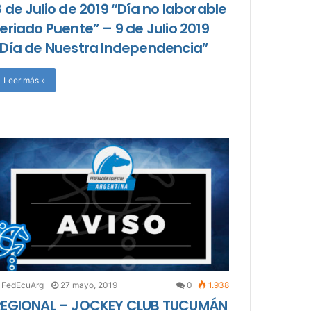
 de Julio de 2019 “Día no laborable
eriado Puente” – 9 de Julio 2019
“Día de Nuestra Independencia”
Leer más »
FedEcuArg
27 mayo, 2019
0
1.938
REGIONAL – JOCKEY CLUB TUCUMÁN