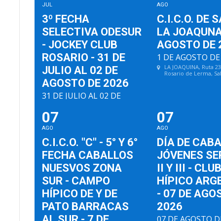
JUL
AGO
3º FECHA
C.I.C.O. DE 
SELECTIVA ODESUR
LA JOAQUNA 
- JOCKEY CLUB
AGOSTO DE 
ROSARIO - 31 DE
1 DE AGOSTO DE
LA JOAQUINA
, Ruta 2
JULIO AL 02 DE
Rosario de Lerma, Sa
AGOSTO DE 2026
31 DE JULIO AL 02 DE
AGOSTO DE 2026
07
07
JOCKEY CLUB ROSARIO
, Eva Perón
8080, Rosario, Santa Fe, Argentina
AGO
AGO
C.I.C.O. "C" - 5° Y 6°
DÍA DE CAB
FECHA CABALLOS
JÓVENES SER
NUESVOS ZONA
II Y III - CLU
SUR - CAMPO
HÍPICO ARG
HÍPICO DE Y DE
- 07 DE AGO
PATO BARRACAS
2026
AL SUR - 7 DE
07 DE AGOSTO D