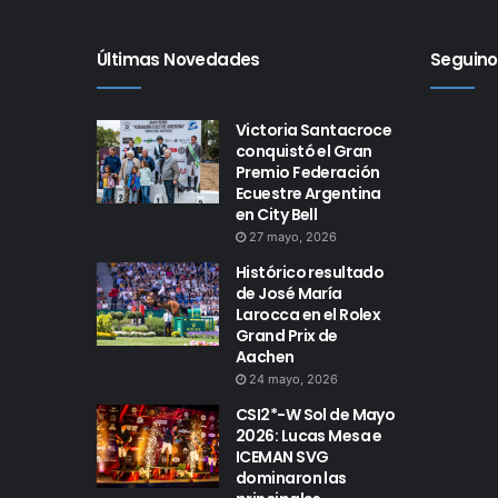
Últimas Novedades
Seguino
Victoria Santacroce
conquistó el Gran
Premio Federación
Ecuestre Argentina
en City Bell
27 mayo, 2026
Histórico resultado
de José María
Larocca en el Rolex
Grand Prix de
Aachen
24 mayo, 2026
CSI2*-W Sol de Mayo
2026: Lucas Mesa e
ICEMAN SVG
dominaron las