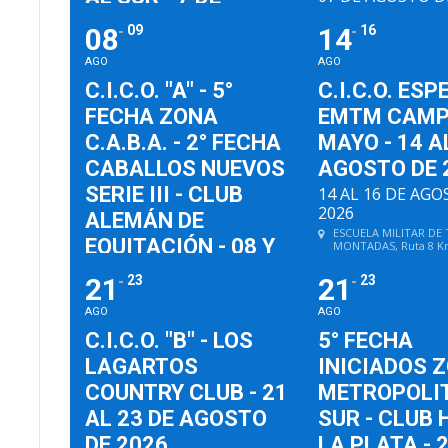
CLUB HÍPICO ARGEN
AGOSTO DE 2026
Pres. Figueroa Alcort
08
09
14
16
C.A.B.A., Buenos Aire
7 DE AGOSTO DE 2026
AGO
AGO
CAMPO HÍPICO Y DE PATO
BARRACAS AL SUR
, Alsina 1051,
C.I.C.O. "A" - 5°
C.I.C.O. ESP
B1870CIU Crucecita, Buenos Aires
FECHA ZONA
EMTM CAMP
C.A.B.A. - 2° FECHA
MAYO - 14 A
CABALLOS NUEVOS
AGOSTO DE 
SERIE III - CLUB
14 AL 16 DE AG
2026
ALEMÁN DE
ESCUELA MILITAR DE
EQUITACIÓN - 08 Y
MONTADAS
, Ruta 8 K
Campo de Mayo, Buen
09 DE AGOSTO DE
Argentina
21
23
21
23
2026
AGO
AGO
08 Y 09 DE AGOSTO DE
C.I.C.O. "B" - LOS
5° FECHA
2026
LAGARTOS
INICIADOS 
CLUB ALEMÁN DE EQUITACIÓN
, Av
Cnel Manuel Dorrego 4045,
COUNTRY CLUB - 21
METROPOLI
Palermo, Buenos Aires, Argentina
AL 23 DE AGOSTO
SUR - CLUB 
DE 2026
LA PLATA - 