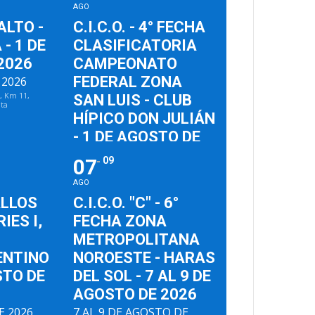
AGO
SALTO -
C.I.C.O. - 4° FECHA
- 1 DE
CLASIFICATORIA
2026
CAMPEONATO
FEDERAL ZONA
 2026
3, Km 11,
SAN LUIS - CLUB
lta
HÍPICO DON JULIÁN
- 1 DE AGOSTO DE
2026
07
09
1 DE AGOSTO DE 2026
AGO
ALLOS
C.I.C.O. "C" - 6°
IES I,
FECHA ZONA
B
METROPOLITANA
ENTINO
NOROESTE - HARAS
STO DE
DEL SOL - 7 AL 9 DE
AGOSTO DE 2026
E 2026
7 AL 9 DE AGOSTO DE