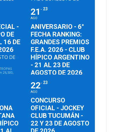
2026
TINO
, Av
a 7285,
21
23
HARAS DEL SOL
, RP25 km 7,5 -
s, Argentina
Pilar
AGO
ECIAL -
ANIVERSARIO - 6°
O DE
FECHA RANKING:
L 16 DE
GRANDES PREMIOS
2026
F.E.A. 2026 - CLUB
HÍPICO ARGENTINO
OSTO DE
- 21 AL 23 DE
 TROPAS
AGOSTO DE 2026
m 26,500,
os Aires,
21 AL 23 DE AGOSTO DE
22
23
2026
CLUB HÍPICO ARGENTINO
, Av
AGO
Pres. Figueroa Alcorta 7285,
CONCURSO
C.A.B.A., Buenos Aires, Argentina
ZONA
OFICIAL - JOCKEY
TANA
CLUB TUCUMÁN -
HÍPICO
22 Y 23 DE AGOSTO
21 AL
DE 2026