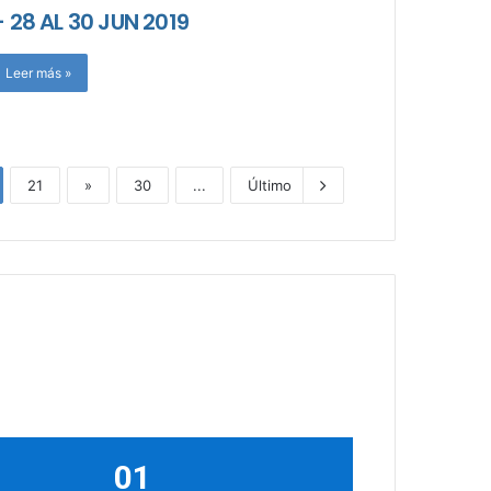
 28 AL 30 JUN 2019
Leer más »
21
»
30
...
Último
01