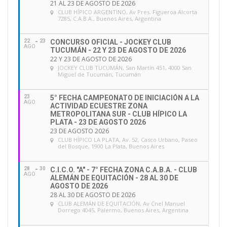
21 AL 23 DE AGOSTO DE 2026
CLUB HÍPICO ARGENTINO
, Av Pres. Figueroa Alcorta
7285, C.A.B.A., Buenos Aires, Argentina
22
23
CONCURSO OFICIAL - JOCKEY CLUB
AGO
TUCUMÁN - 22 Y 23 DE AGOSTO DE 2026
22 Y 23 DE AGOSTO DE 2026
JOCKEY CLUB TUCUMÁN
, San Martín 451, 4000 San
Miguel de Tucumán, Tucumán
23
5° FECHA CAMPEONATO DE INICIACIÓN A LA
AGO
ACTIVIDAD ECUESTRE ZONA
METROPOLITANA SUR - CLUB HÍPICO LA
PLATA - 23 DE AGOSTO 2026
23 DE AGOSTO 2026
CLUB HÍPICO LA PLATA
, Av. 52, Casco Urbano, Paseo
del Bosque, 1900 La Plata, Buenos Aires
28
30
C.I.C.O. "A" - 7° FECHA ZONA C.A.B.A. - CLUB
AGO
ALEMÁN DE EQUITACIÓN - 28 AL 30 DE
AGOSTO DE 2026
28 AL 30 DE AGOSTO DE 2026
CLUB ALEMÁN DE EQUITACIÓN
, Av Cnel Manuel
Dorrego 4045, Palermo, Buenos Aires, Argentina