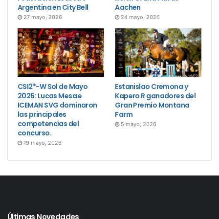
Argentina en City Bell
Aachen
27 mayo, 2026
24 mayo, 2026
CSI2*-W Sol de Mayo
Estanislao Cremona y
2026: Lucas Mesa e
Kapero R ganadores del
ICEMAN SVG dominaron
Gran Premio Montana
las principales
Farm
competencias del
5 mayo, 2026
concurso.
19 mayo, 2026
Últimas Novedades