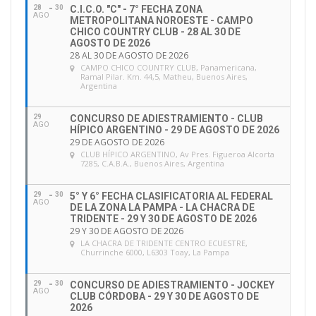
28
30
C.I.C.O. "C" - 7° FECHA ZONA
AGO
METROPOLITANA NOROESTE - CAMPO
CHICO COUNTRY CLUB - 28 AL 30 DE
AGOSTO DE 2026
28 AL 30 DE AGOSTO DE 2026
CAMPO CHICO COUNTRY CLUB
, Panamericana,
Ramal Pilar. Km. 44,5, Matheu, Buenos Aires,
Argentina
29
CONCURSO DE ADIESTRAMIENTO - CLUB
AGO
HÍPICO ARGENTINO - 29 DE AGOSTO DE 2026
29 DE AGOSTO DE 2026
CLUB HÍPICO ARGENTINO
, Av Pres. Figueroa Alcorta
7285, C.A.B.A., Buenos Aires, Argentina
29
30
5° Y 6° FECHA CLASIFICATORIA AL FEDERAL
AGO
DE LA ZONA LA PAMPA - LA CHACRA DE
TRIDENTE - 29 Y 30 DE AGOSTO DE 2026
29 Y 30 DE AGOSTO DE 2026
LA CHACRA DE TRIDENTE CENTRO ECUESTRE
,
Churrinche 6000, L6303 Toay, La Pampa
29
30
CONCURSO DE ADIESTRAMIENTO - JOCKEY
AGO
CLUB CÓRDOBA - 29 Y 30 DE AGOSTO DE
2026