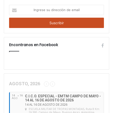
I
n
g
r
e
s
e
Encontranos en Facebook
s
u
d
i
r
e
c
c
AGOSTO, 2026
i
ó
14
16
C.I.C.O. ESPECIAL - EMTM CAMPO DE MAYO -
n
AGO
14 AL 16 DE AGOSTO DE 2026
d
14 AL 16 DE AGOSTO DE 2026
e
ESCUELA MILITAR DE TROPAS MONTADAS
, Ruta 8 Km
26,500, Campo de Mayo, Buenos Aires, Argentina