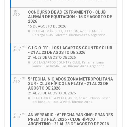
e
m
a
15
CONCURSO DE ADIESTRAMIENTO - CLUB
AGO
ALEMÁN DE EQUITACIÓN - 15 DE AGOSTO DE
i
2026
l
15 DE AGOSTO DE 2026
CLUB ALEMÁN DE EQUITACIÓN
, Av Cnel Manuel
Dorrego 4045, Palermo, Buenos Aires, Argentina
21
23
C.I.C.O. "B" - LOS LAGARTOS COUNTRY CLUB
AGO
- 21 AL 23 DE AGOSTO DE 2026
21 AL 23 DE AGOSTO DE 2026
LOS LAGARTOS COUNTRY CLUB
, Panamericana
Ramal Pilar Km46,Pilar, Buenos Aires, Argentina
21
23
5° FECHA INICIADOS ZONA METROPOLITANA
AGO
SUR - CLUB HÍPICO LA PLATA - 21 AL 23 DE
AGOSTO DE 2026
21 AL 23 DE AGOSTO DE 2026
CLUB HÍPICO LA PLATA
, Av. 52, Casco Urbano, Paseo
del Bosque, 1900 La Plata, Buenos Aires
21
23
ANIVERSARIO - 6° FECHA RANKING: GRANDES
AGO
PREMIOS F.E.A. 2026 - CLUB HÍPICO
ARGENTINO - 21 AL 23 DE AGOSTO DE 2026