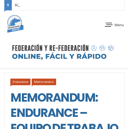
ANTEPROGRAMA: CONCURSO DE ADIESTRAMIENTO – JOCKEY CLUB CÓRDOBA – 29 Y 30 DE AGOSTO DE 2026
Menu
Endurance
Memorandos
MEMORANDUM:
ENDURANCE –
EQUIPO DE TRABAJO