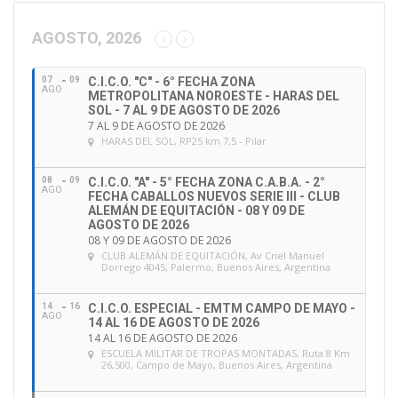
c
c
AGOSTO, 2026
i
ó
07
09
C.I.C.O. "C" - 6° FECHA ZONA
n
AGO
METROPOLITANA NOROESTE - HARAS DEL
d
SOL - 7 AL 9 DE AGOSTO DE 2026
e
7 AL 9 DE AGOSTO DE 2026
HARAS DEL SOL
, RP25 km 7,5 - Pilar
e
m
a
08
09
C.I.C.O. "A" - 5° FECHA ZONA C.A.B.A. - 2°
AGO
FECHA CABALLOS NUEVOS SERIE III - CLUB
i
ALEMÁN DE EQUITACIÓN - 08 Y 09 DE
l
AGOSTO DE 2026
08 Y 09 DE AGOSTO DE 2026
CLUB ALEMÁN DE EQUITACIÓN
, Av Cnel Manuel
Dorrego 4045, Palermo, Buenos Aires, Argentina
14
16
C.I.C.O. ESPECIAL - EMTM CAMPO DE MAYO -
AGO
14 AL 16 DE AGOSTO DE 2026
14 AL 16 DE AGOSTO DE 2026
ESCUELA MILITAR DE TROPAS MONTADAS
, Ruta 8 Km
26,500, Campo de Mayo, Buenos Aires, Argentina