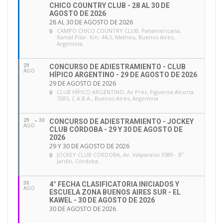
CHICO COUNTRY CLUB - 28 AL 30 DE
AGOSTO DE 2026
28 AL 30 DE AGOSTO DE 2026
CAMPO CHICO COUNTRY CLUB
, Panamericana,
Ramal Pilar. Km. 44,5, Matheu, Buenos Aires,
Argentina
29
CONCURSO DE ADIESTRAMIENTO - CLUB
AGO
HÍPICO ARGENTINO - 29 DE AGOSTO DE 2026
29 DE AGOSTO DE 2026
CLUB HÍPICO ARGENTINO
, Av Pres. Figueroa Alcorta
7285, C.A.B.A., Buenos Aires, Argentina
29
30
CONCURSO DE ADIESTRAMIENTO - JOCKEY
AGO
CLUB CÓRDOBA - 29 Y 30 DE AGOSTO DE
2026
29 Y 30 DE AGOSTO DE 2026
JOCKEY CLUB CÓRDOBA
, Av. Valparaíso 3589 - Bº
Jardín, Córdoba.
30
4° FECHA CLASIFICATORIA INICIADOS Y
AGO
ESCUELA ZONA BUENOS AIRES SUR - EL
KAWEL - 30 DE AGOSTO DE 2026
30 DE AGOSTO DE 2026