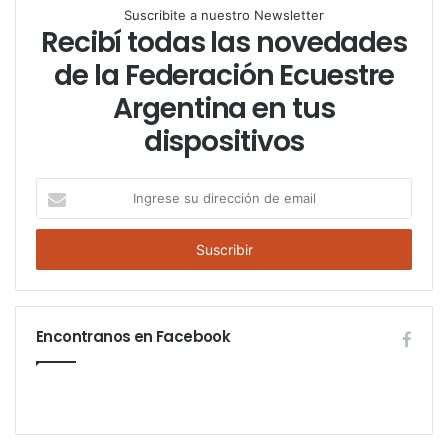
Suscribite a nuestro Newsletter
Recibí todas las novedades
de la Federación Ecuestre
Argentina en tus
dispositivos
I
n
g
r
e
s
e
Encontranos en Facebook
s
u
d
i
r
e