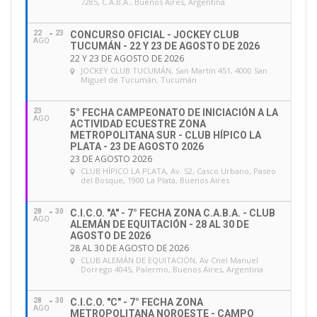
7285, C.A.B.A., Buenos Aires, Argentina
22
23
CONCURSO OFICIAL - JOCKEY CLUB
AGO
TUCUMÁN - 22 Y 23 DE AGOSTO DE 2026
22 Y 23 DE AGOSTO DE 2026
JOCKEY CLUB TUCUMÁN
, San Martín 451, 4000 San
Miguel de Tucumán, Tucumán
23
5° FECHA CAMPEONATO DE INICIACIÓN A LA
AGO
ACTIVIDAD ECUESTRE ZONA
METROPOLITANA SUR - CLUB HÍPICO LA
PLATA - 23 DE AGOSTO 2026
23 DE AGOSTO 2026
CLUB HÍPICO LA PLATA
, Av. 52, Casco Urbano, Paseo
del Bosque, 1900 La Plata, Buenos Aires
28
30
C.I.C.O. "A" - 7° FECHA ZONA C.A.B.A. - CLUB
AGO
ALEMÁN DE EQUITACIÓN - 28 AL 30 DE
AGOSTO DE 2026
28 AL 30 DE AGOSTO DE 2026
CLUB ALEMÁN DE EQUITACIÓN
, Av Cnel Manuel
Dorrego 4045, Palermo, Buenos Aires, Argentina
28
30
C.I.C.O. "C" - 7° FECHA ZONA
AGO
METROPOLITANA NOROESTE - CAMPO