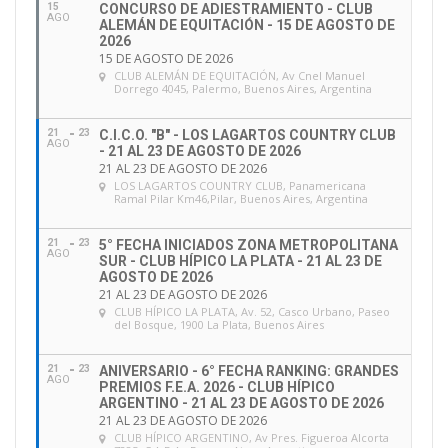
15
CONCURSO DE ADIESTRAMIENTO - CLUB
AGO
ALEMÁN DE EQUITACIÓN - 15 DE AGOSTO DE
2026
15 DE AGOSTO DE 2026
CLUB ALEMÁN DE EQUITACIÓN
, Av Cnel Manuel
Dorrego 4045, Palermo, Buenos Aires, Argentina
21
23
C.I.C.O. "B" - LOS LAGARTOS COUNTRY CLUB
AGO
- 21 AL 23 DE AGOSTO DE 2026
21 AL 23 DE AGOSTO DE 2026
LOS LAGARTOS COUNTRY CLUB
, Panamericana
Ramal Pilar Km46,Pilar, Buenos Aires, Argentina
21
23
5° FECHA INICIADOS ZONA METROPOLITANA
AGO
SUR - CLUB HÍPICO LA PLATA - 21 AL 23 DE
AGOSTO DE 2026
21 AL 23 DE AGOSTO DE 2026
CLUB HÍPICO LA PLATA
, Av. 52, Casco Urbano, Paseo
del Bosque, 1900 La Plata, Buenos Aires
21
23
ANIVERSARIO - 6° FECHA RANKING: GRANDES
AGO
PREMIOS F.E.A. 2026 - CLUB HÍPICO
ARGENTINO - 21 AL 23 DE AGOSTO DE 2026
21 AL 23 DE AGOSTO DE 2026
CLUB HÍPICO ARGENTINO
, Av Pres. Figueroa Alcorta