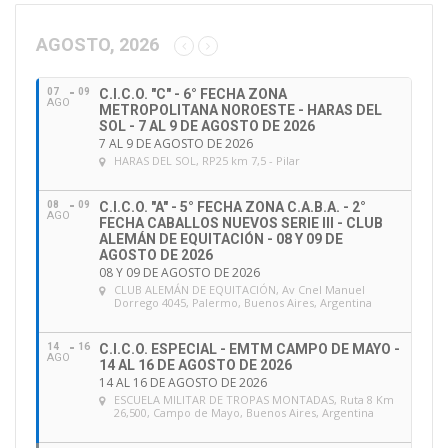
c
c
AGOSTO, 2026
i
ó
07
09
C.I.C.O. "C" - 6° FECHA ZONA
n
AGO
METROPOLITANA NOROESTE - HARAS DEL
d
SOL - 7 AL 9 DE AGOSTO DE 2026
e
7 AL 9 DE AGOSTO DE 2026
HARAS DEL SOL
, RP25 km 7,5 - Pilar
e
m
a
08
09
C.I.C.O. "A" - 5° FECHA ZONA C.A.B.A. - 2°
AGO
FECHA CABALLOS NUEVOS SERIE III - CLUB
i
ALEMÁN DE EQUITACIÓN - 08 Y 09 DE
l
AGOSTO DE 2026
08 Y 09 DE AGOSTO DE 2026
CLUB ALEMÁN DE EQUITACIÓN
, Av Cnel Manuel
Dorrego 4045, Palermo, Buenos Aires, Argentina
14
16
C.I.C.O. ESPECIAL - EMTM CAMPO DE MAYO -
AGO
14 AL 16 DE AGOSTO DE 2026
14 AL 16 DE AGOSTO DE 2026
ESCUELA MILITAR DE TROPAS MONTADAS
, Ruta 8 Km
26,500, Campo de Mayo, Buenos Aires, Argentina