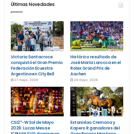
Últimas Novedades
Victoria Santacroce
Histórico resultado de
conquistó el Gran Premio
José María Larocca en el
Federación Ecuestre
Rolex Grand Prix de
Argentina en City Bell
Aachen
27 mayo, 2026
24 mayo, 2026
CSI2*-W Sol de Mayo
Estanislao Cremona y
2026: Lucas Mesa e
Kapero R ganadores del
ICEMAN SVG dominaron
Gran Premio Montana