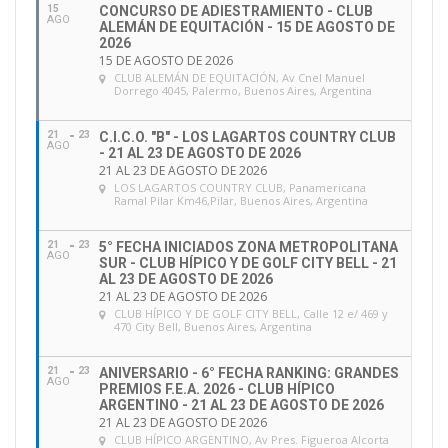
15
CONCURSO DE ADIESTRAMIENTO - CLUB
AGO
ALEMÁN DE EQUITACIÓN - 15 DE AGOSTO DE
2026
15 DE AGOSTO DE 2026
CLUB ALEMÁN DE EQUITACIÓN
, Av Cnel Manuel
Dorrego 4045, Palermo, Buenos Aires, Argentina
21
23
C.I.C.O. "B" - LOS LAGARTOS COUNTRY CLUB
AGO
- 21 AL 23 DE AGOSTO DE 2026
21 AL 23 DE AGOSTO DE 2026
LOS LAGARTOS COUNTRY CLUB
, Panamericana
Ramal Pilar Km46,Pilar, Buenos Aires, Argentina
21
23
5° FECHA INICIADOS ZONA METROPOLITANA
AGO
SUR - CLUB HÍPICO Y DE GOLF CITY BELL - 21
AL 23 DE AGOSTO DE 2026
21 AL 23 DE AGOSTO DE 2026
CLUB HÍPICO Y DE GOLF CITY BELL
, Calle 12 e/ 469 y
470 City Bell, Buenos Aires, Argentina
21
23
ANIVERSARIO - 6° FECHA RANKING: GRANDES
AGO
PREMIOS F.E.A. 2026 - CLUB HÍPICO
ARGENTINO - 21 AL 23 DE AGOSTO DE 2026
21 AL 23 DE AGOSTO DE 2026
CLUB HÍPICO ARGENTINO
, Av Pres. Figueroa Alcorta