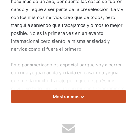
hace más de un año, por suerte las cosas se fueron
dando y llegue a ser parte de la preselección. La viví
con los mismos nervios creo que de todos, pero
tranquila sabiendo que trabajamos y dimos lo mejor
posible. No es la primera vez en un evento
internacional pero siento la misma ansiedad y
nervios como si fuera el primero.
Este panamericano es especial porque voy a correr
con una yegua nacida y criada en casa, una yegua
que me da mucho trabajo pero que después me
devuelve todo, una yegua con mucho temperamento
pero toda una profesional a la hora de correr. Hoy en
Mostrar más
día le dedico mi vida al entrenamiento, me desvivo
por Tapioca, y el panamericano me dio la motivación
para seguir trabajando más que nunca.
Voy a dar lo mejor que pueda, con Tapioca ya nos