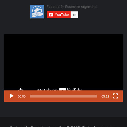
Reproductor
de
video
00:00
05:12