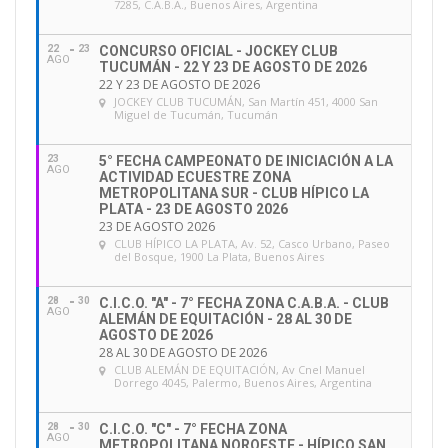
7285, C.A.B.A., Buenos Aires, Argentina
22
23
CONCURSO OFICIAL - JOCKEY CLUB
AGO
TUCUMÁN - 22 Y 23 DE AGOSTO DE 2026
22 Y 23 DE AGOSTO DE 2026
JOCKEY CLUB TUCUMÁN
, San Martín 451, 4000 San
Miguel de Tucumán, Tucumán
23
5° FECHA CAMPEONATO DE INICIACIÓN A LA
AGO
ACTIVIDAD ECUESTRE ZONA
METROPOLITANA SUR - CLUB HÍPICO LA
PLATA - 23 DE AGOSTO 2026
23 DE AGOSTO 2026
CLUB HÍPICO LA PLATA
, Av. 52, Casco Urbano, Paseo
del Bosque, 1900 La Plata, Buenos Aires
28
30
C.I.C.O. "A" - 7° FECHA ZONA C.A.B.A. - CLUB
AGO
ALEMÁN DE EQUITACIÓN - 28 AL 30 DE
AGOSTO DE 2026
28 AL 30 DE AGOSTO DE 2026
CLUB ALEMÁN DE EQUITACIÓN
, Av Cnel Manuel
Dorrego 4045, Palermo, Buenos Aires, Argentina
28
30
C.I.C.O. "C" - 7° FECHA ZONA
AGO
METROPOLITANA NOROESTE - HÍPICO SAN