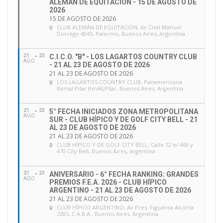
ALEMÁN DE EQUITACIÓN - 15 DE AGOSTO DE
2026
15 DE AGOSTO DE 2026
CLUB ALEMÁN DE EQUITACIÓN
, Av Cnel Manuel
Dorrego 4045, Palermo, Buenos Aires, Argentina
21
23
C.I.C.O. "B" - LOS LAGARTOS COUNTRY CLUB
AGO
- 21 AL 23 DE AGOSTO DE 2026
21 AL 23 DE AGOSTO DE 2026
LOS LAGARTOS COUNTRY CLUB
, Panamericana
Ramal Pilar Km46,Pilar, Buenos Aires, Argentina
21
23
5° FECHA INICIADOS ZONA METROPOLITANA
AGO
SUR - CLUB HÍPICO Y DE GOLF CITY BELL - 21
AL 23 DE AGOSTO DE 2026
21 AL 23 DE AGOSTO DE 2026
CLUB HÍPICO Y DE GOLF CITY BELL
, Calle 12 e/ 469 y
470 City Bell, Buenos Aires, Argentina
21
23
ANIVERSARIO - 6° FECHA RANKING: GRANDES
AGO
PREMIOS F.E.A. 2026 - CLUB HÍPICO
ARGENTINO - 21 AL 23 DE AGOSTO DE 2026
21 AL 23 DE AGOSTO DE 2026
CLUB HÍPICO ARGENTINO
, Av Pres. Figueroa Alcorta
7285, C.A.B.A., Buenos Aires, Argentina