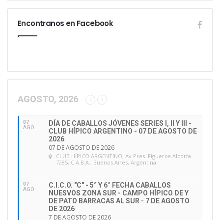
s
e
Encontranos en Facebook
s
u
d
i
r
e
c
c
AGOSTO, 2026
i
ó
07
DÍA DE CABALLOS JÓVENES SERIES I, II Y III -
n
AGO
CLUB HÍPICO ARGENTINO - 07 DE AGOSTO DE
d
2026
e
07 DE AGOSTO DE 2026
CLUB HÍPICO ARGENTINO
, Av Pres. Figueroa Alcorta
e
7285, C.A.B.A., Buenos Aires, Argentina
m
a
07
C.I.C.O. "C" - 5° Y 6° FECHA CABALLOS
i
AGO
NUESVOS ZONA SUR - CAMPO HÍPICO DE Y
l
DE PATO BARRACAS AL SUR - 7 DE AGOSTO
DE 2026
7 DE AGOSTO DE 2026