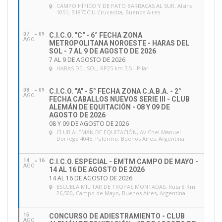
CAMPO HÍPICO Y DE PATO BARRACAS AL SUR
, Alsina
1051, B1870CIU Crucecita, Buenos Aires
07
09
C.I.C.O. "C" - 6° FECHA ZONA
AGO
METROPOLITANA NOROESTE - HARAS DEL
SOL - 7 AL 9 DE AGOSTO DE 2026
7 AL 9 DE AGOSTO DE 2026
HARAS DEL SOL
, RP25 km 7,5 - Pilar
08
09
C.I.C.O. "A" - 5° FECHA ZONA C.A.B.A. - 2°
AGO
FECHA CABALLOS NUEVOS SERIE III - CLUB
ALEMÁN DE EQUITACIÓN - 08 Y 09 DE
AGOSTO DE 2026
08 Y 09 DE AGOSTO DE 2026
CLUB ALEMÁN DE EQUITACIÓN
, Av Cnel Manuel
Dorrego 4045, Palermo, Buenos Aires, Argentina
14
16
C.I.C.O. ESPECIAL - EMTM CAMPO DE MAYO -
AGO
14 AL 16 DE AGOSTO DE 2026
14 AL 16 DE AGOSTO DE 2026
ESCUELA MILITAR DE TROPAS MONTADAS
, Ruta 8 Km
26,500, Campo de Mayo, Buenos Aires, Argentina
15
CONCURSO DE ADIESTRAMIENTO - CLUB
AGO