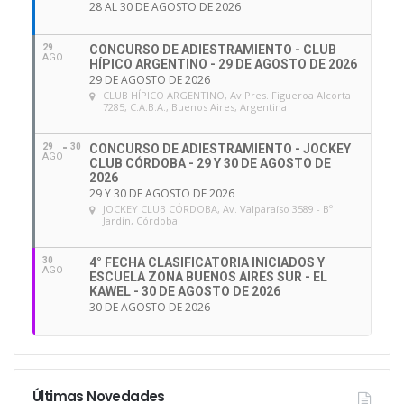
28 AL 30 DE AGOSTO DE 2026
29
CONCURSO DE ADIESTRAMIENTO - CLUB
AGO
HÍPICO ARGENTINO - 29 DE AGOSTO DE 2026
29 DE AGOSTO DE 2026
CLUB HÍPICO ARGENTINO
, Av Pres. Figueroa Alcorta
7285, C.A.B.A., Buenos Aires, Argentina
29
30
CONCURSO DE ADIESTRAMIENTO - JOCKEY
AGO
CLUB CÓRDOBA - 29 Y 30 DE AGOSTO DE
2026
29 Y 30 DE AGOSTO DE 2026
JOCKEY CLUB CÓRDOBA
, Av. Valparaíso 3589 - Bº
Jardín, Córdoba.
30
4° FECHA CLASIFICATORIA INICIADOS Y
AGO
ESCUELA ZONA BUENOS AIRES SUR - EL
KAWEL - 30 DE AGOSTO DE 2026
30 DE AGOSTO DE 2026
Últimas Novedades