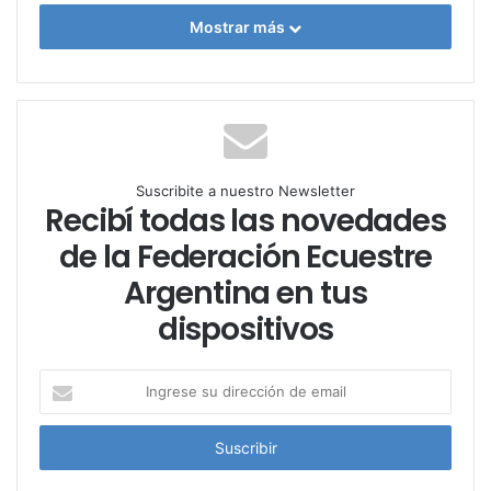
Mostrar más
Suscribite a nuestro Newsletter
Recibí todas las novedades
de la Federación Ecuestre
Argentina en tus
dispositivos
I
n
g
r
e