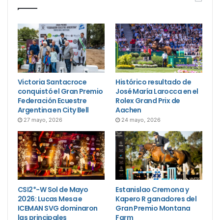
Victoria Santacroce
Histórico resultado de
conquistó el Gran Premio
José María Larocca en el
Federación Ecuestre
Rolex Grand Prix de
Argentina en City Bell
Aachen
27 mayo, 2026
24 mayo, 2026
CSI2*-W Sol de Mayo
Estanislao Cremona y
2026: Lucas Mesa e
Kapero R ganadores del
ICEMAN SVG dominaron
Gran Premio Montana
las principales
Farm