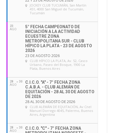
22 Y 23 DE AGOSTO DE 2026
JOCKEY CLUB TUCUMÁN
, San Martín
451, 4000 San Miguel de Tucumán,
Tucumán
23
5° FECHA CAMPEONATO DE
AGO
INICIACIÓN A LA ACTIVIDAD
ECUESTRE ZONA
METROPOLITANA SUR - CLUB
HÍPICO LA PLATA - 23 DE AGOSTO
2026
23 DE AGOSTO 2026
CLUB HÍPICO LA PLATA
, Av. 52, Casco
Urbano, Paseo del Bosque, 1900 La
Plata, Buenos Aires
28
30
C.I.C.O. "A" - 7° FECHA ZONA
AGO
C.A.B.A. - CLUB ALEMÁN DE
EQUITACIÓN - 28 AL 30 DE AGOSTO
DE 2026
28 AL 30 DE AGOSTO DE 2026
CLUB ALEMÁN DE EQUITACIÓN
, Av Cnel
Manuel Dorrego 4045, Palermo, Buenos
Aires, Argentina
28
30
C.I.C.O. "C" - 7° FECHA ZONA
AGO