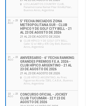
LOS LAGARTOS COUNTRY CLUB
,
Panamericana Ramal Pilar Km46,Pilar,
Buenos Aires, Argentina
21
23
5° FECHA INICIADOS ZONA
AGO
METROPOLITANA SUR - CLUB
HÍPICO Y DE GOLF CITY BELL - 21
AL 23 DE AGOSTO DE 2026
21 AL 23 DE AGOSTO DE 2026
CLUB HÍPICO Y DE GOLF CITY BELL
,
Calle 12 e/ 469 y 470 City Bell, Buenos
Aires, Argentina
21
23
ANIVERSARIO - 6° FECHA RANKING:
AGO
GRANDES PREMIOS F.E.A. 2026 -
CLUB HÍPICO ARGENTINO - 21 AL
23 DE AGOSTO DE 2026
21 AL 23 DE AGOSTO DE 2026
CLUB HÍPICO ARGENTINO
, Av Pres.
Figueroa Alcorta 7285, C.A.B.A., Buenos
Aires, Argentina
22
23
CONCURSO OFICIAL - JOCKEY
AGO
CLUB TUCUMÁN - 22 Y 23 DE
AGOSTO DE 2026