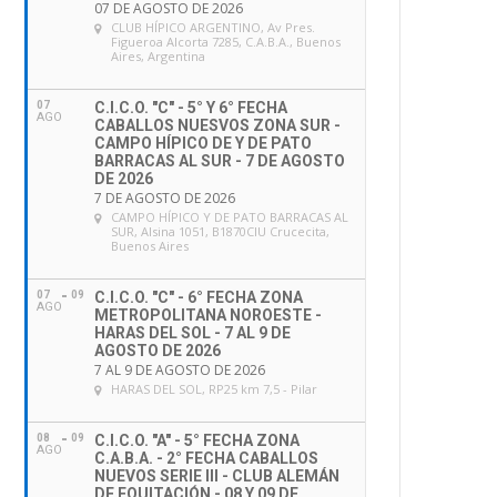
07 DE AGOSTO DE 2026
CLUB HÍPICO ARGENTINO
, Av Pres.
Figueroa Alcorta 7285, C.A.B.A., Buenos
Aires, Argentina
07
C.I.C.O. "C" - 5° Y 6° FECHA
AGO
CABALLOS NUESVOS ZONA SUR -
CAMPO HÍPICO DE Y DE PATO
BARRACAS AL SUR - 7 DE AGOSTO
DE 2026
7 DE AGOSTO DE 2026
CAMPO HÍPICO Y DE PATO BARRACAS AL
SUR
, Alsina 1051, B1870CIU Crucecita,
Buenos Aires
07
09
C.I.C.O. "C" - 6° FECHA ZONA
AGO
METROPOLITANA NOROESTE -
HARAS DEL SOL - 7 AL 9 DE
AGOSTO DE 2026
7 AL 9 DE AGOSTO DE 2026
HARAS DEL SOL
, RP25 km 7,5 - Pilar
08
09
C.I.C.O. "A" - 5° FECHA ZONA
AGO
C.A.B.A. - 2° FECHA CABALLOS
NUEVOS SERIE III - CLUB ALEMÁN
DE EQUITACIÓN - 08 Y 09 DE