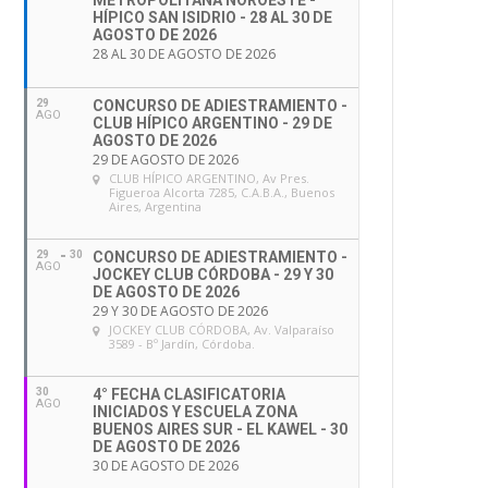
METROPOLITANA NOROESTE -
HÍPICO SAN ISIDRIO - 28 AL 30 DE
AGOSTO DE 2026
28 AL 30 DE AGOSTO DE 2026
29
CONCURSO DE ADIESTRAMIENTO -
AGO
CLUB HÍPICO ARGENTINO - 29 DE
AGOSTO DE 2026
29 DE AGOSTO DE 2026
CLUB HÍPICO ARGENTINO
, Av Pres.
Figueroa Alcorta 7285, C.A.B.A., Buenos
Aires, Argentina
29
30
CONCURSO DE ADIESTRAMIENTO -
AGO
JOCKEY CLUB CÓRDOBA - 29 Y 30
DE AGOSTO DE 2026
29 Y 30 DE AGOSTO DE 2026
JOCKEY CLUB CÓRDOBA
, Av. Valparaíso
3589 - Bº Jardín, Córdoba.
30
4° FECHA CLASIFICATORIA
AGO
INICIADOS Y ESCUELA ZONA
BUENOS AIRES SUR - EL KAWEL - 30
DE AGOSTO DE 2026
30 DE AGOSTO DE 2026