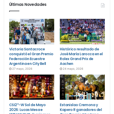
Últimas Novedades
Victoria Santacroce
Histórico resultado de
conquistó el Gran Premio
José María Larocca en el
Federación Ecuestre
Rolex Grand Prix de
Argentina en City Bell
Aachen
27 mayo, 2026
24 mayo, 2026
CSI2*-W Sol de Mayo
Estanislao Cremona y
2026: Lucas Mesa e
Kapero R ganadores del