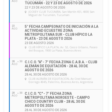
AGO
TUCUMÁN - 22 Y 23 DE AGOSTO DE 2026
22 Y 23 DE AGOSTO DE 2026
JOCKEY CLUB TUCUMÁN
, San Martín 451, 4000 San
Miguel de Tucumán, Tucumán
23
5° FECHA CAMPEONATO DE INICIACIÓN A LA
AGO
ACTIVIDAD ECUESTRE ZONA
METROPOLITANA SUR - CLUB HÍPICO LA
PLATA - 23 DE AGOSTO 2026
23 DE AGOSTO 2026
CLUB HÍPICO LA PLATA
, Av. 52, Casco Urbano, Paseo
del Bosque, 1900 La Plata, Buenos Aires
28
30
C.I.C.O. "A" - 7° FECHA ZONA C.A.B.A. - CLUB
AGO
ALEMÁN DE EQUITACIÓN - 28 AL 30 DE
AGOSTO DE 2026
28 AL 30 DE AGOSTO DE 2026
CLUB ALEMÁN DE EQUITACIÓN
, Av Cnel Manuel
Dorrego 4045, Palermo, Buenos Aires, Argentina
28
30
C.I.C.O. "C" - 7° FECHA ZONA
AGO
METROPOLITANA NOROESTE - CAMPO
CHICO COUNTRY CLUB - 28 AL 30 DE
AGOSTO DE 2026
28 AL 30 DE AGOSTO DE 2026