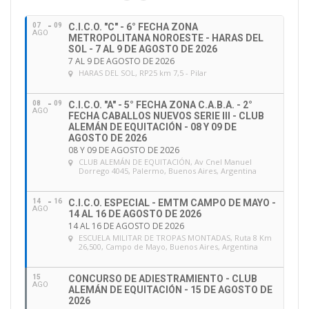
i
ó
07
09
C.I.C.O. "C" - 6° FECHA ZONA
n
AGO
METROPOLITANA NOROESTE - HARAS DEL
d
SOL - 7 AL 9 DE AGOSTO DE 2026
e
7 AL 9 DE AGOSTO DE 2026
HARAS DEL SOL
, RP25 km 7,5 - Pilar
e
m
a
08
09
C.I.C.O. "A" - 5° FECHA ZONA C.A.B.A. - 2°
AGO
FECHA CABALLOS NUEVOS SERIE III - CLUB
i
ALEMÁN DE EQUITACIÓN - 08 Y 09 DE
l
AGOSTO DE 2026
08 Y 09 DE AGOSTO DE 2026
CLUB ALEMÁN DE EQUITACIÓN
, Av Cnel Manuel
Dorrego 4045, Palermo, Buenos Aires, Argentina
14
16
C.I.C.O. ESPECIAL - EMTM CAMPO DE MAYO -
AGO
14 AL 16 DE AGOSTO DE 2026
14 AL 16 DE AGOSTO DE 2026
ESCUELA MILITAR DE TROPAS MONTADAS
, Ruta 8 Km
26,500, Campo de Mayo, Buenos Aires, Argentina
15
CONCURSO DE ADIESTRAMIENTO - CLUB
AGO
ALEMÁN DE EQUITACIÓN - 15 DE AGOSTO DE
2026