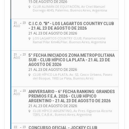
15 DE AGOSTO DE 2026
CLUB ALEMÁN DE EQUITACIÓN
, Av Cnel Manuel
Dorrego 4045, Palermo, Buenos Aires, Argentina
21
23
C.I.C.O. "B" - LOS LAGARTOS COUNTRY CLUB
AGO
- 21 AL 23 DE AGOSTO DE 2026
21 AL 23 DE AGOSTO DE 2026
LOS LAGARTOS COUNTRY CLUB
, Panamericana
Ramal Pilar Km46,Pilar, Buenos Aires, Argentina
21
23
5° FECHA INICIADOS ZONA METROPOLITANA
AGO
SUR - CLUB HÍPICO LA PLATA - 21 AL 23 DE
AGOSTO DE 2026
21 AL 23 DE AGOSTO DE 2026
CLUB HÍPICO LA PLATA
, Av. 52, Casco Urbano, Paseo
del Bosque, 1900 La Plata, Buenos Aires
21
23
ANIVERSARIO - 6° FECHA RANKING: GRANDES
AGO
PREMIOS F.E.A. 2026 - CLUB HÍPICO
ARGENTINO - 21 AL 23 DE AGOSTO DE 2026
21 AL 23 DE AGOSTO DE 2026
CLUB HÍPICO ARGENTINO
, Av Pres. Figueroa Alcorta
7285, C.A.B.A., Buenos Aires, Argentina
22
23
CONCURSO OFICIAL - JOCKEY CLUB