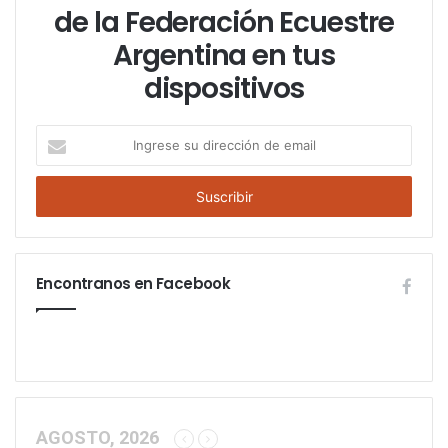
de la Federación Ecuestre
Argentina en tus
dispositivos
I
n
g
r
e
s
e
Encontranos en Facebook
s
u
d
i
r
e
c
c
AGOSTO, 2026