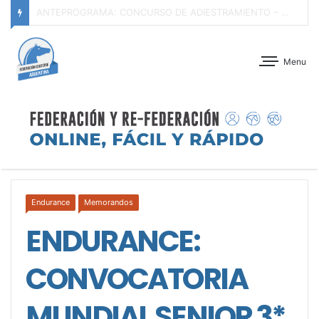
ANTEPROGRAMA: C.I.C.O. “A” – 5° FECHA ZONA C.A.B.A. – 2° FECHA CABALLOS NUEVOS SERIE III – CLUB ALEMÁN DE EQUITACIÓN – 08 Y 09 DE AGOSTO DE 2026
Menu
Endurance
Memorandos
ENDURANCE:
CONVOCATORIA
MUNDIAL SENIOR 3*,