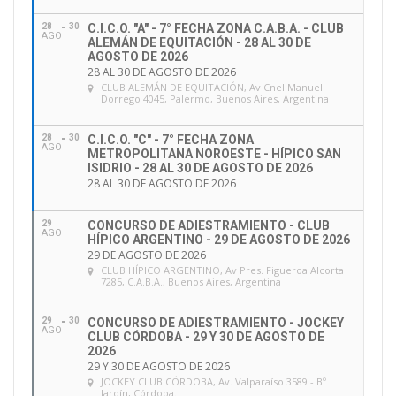
28
30
C.I.C.O. "A" - 7° FECHA ZONA C.A.B.A. - CLUB
AGO
ALEMÁN DE EQUITACIÓN - 28 AL 30 DE
AGOSTO DE 2026
28 AL 30 DE AGOSTO DE 2026
CLUB ALEMÁN DE EQUITACIÓN
, Av Cnel Manuel
Dorrego 4045, Palermo, Buenos Aires, Argentina
28
30
C.I.C.O. "C" - 7° FECHA ZONA
AGO
METROPOLITANA NOROESTE - HÍPICO SAN
ISIDRIO - 28 AL 30 DE AGOSTO DE 2026
28 AL 30 DE AGOSTO DE 2026
29
CONCURSO DE ADIESTRAMIENTO - CLUB
AGO
HÍPICO ARGENTINO - 29 DE AGOSTO DE 2026
29 DE AGOSTO DE 2026
CLUB HÍPICO ARGENTINO
, Av Pres. Figueroa Alcorta
7285, C.A.B.A., Buenos Aires, Argentina
29
30
CONCURSO DE ADIESTRAMIENTO - JOCKEY
AGO
CLUB CÓRDOBA - 29 Y 30 DE AGOSTO DE
2026
29 Y 30 DE AGOSTO DE 2026
JOCKEY CLUB CÓRDOBA
, Av. Valparaíso 3589 - Bº
Jardín, Córdoba.