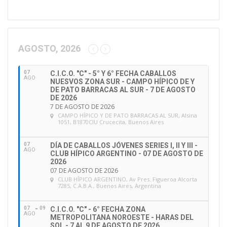
i
r
e
c
c
AGOSTO, 2026
i
ó
07
C.I.C.O. "C" - 5° Y 6° FECHA CABALLOS
n
AGO
NUESVOS ZONA SUR - CAMPO HÍPICO DE Y
d
DE PATO BARRACAS AL SUR - 7 DE AGOSTO
e
DE 2026
7 DE AGOSTO DE 2026
e
CAMPO HÍPICO Y DE PATO BARRACAS AL SUR
, Alsina
m
1051, B1870CIU Crucecita, Buenos Aires
a
i
07
DÍA DE CABALLOS JÓVENES SERIES I, II Y III -
l
AGO
CLUB HÍPICO ARGENTINO - 07 DE AGOSTO DE
2026
07 DE AGOSTO DE 2026
CLUB HÍPICO ARGENTINO
, Av Pres. Figueroa Alcorta
7285, C.A.B.A., Buenos Aires, Argentina
07
09
C.I.C.O. "C" - 6° FECHA ZONA
AGO
METROPOLITANA NOROESTE - HARAS DEL
SOL - 7 AL 9 DE AGOSTO DE 2026