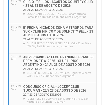
21
23
C.I.C.O. "B" - LOS LAGARTOS COUNTRY CLUB
AGO
- 21 AL 23 DE AGOSTO DE 2026
21 AL 23 DE AGOSTO DE 2026
LOS LAGARTOS COUNTRY CLUB
, Panamericana
Ramal Pilar Km46,Pilar, Buenos Aires, Argentina
21
23
5° FECHA INICIADOS ZONA METROPOLITANA
AGO
SUR - CLUB HÍPICO Y DE GOLF CITY BELL - 21
AL 23 DE AGOSTO DE 2026
21 AL 23 DE AGOSTO DE 2026
CLUB HÍPICO Y DE GOLF CITY BELL
, Calle 12 e/ 469 y
470 City Bell, Buenos Aires, Argentina
21
23
ANIVERSARIO - 6° FECHA RANKING: GRANDES
AGO
PREMIOS F.E.A. 2026 - CLUB HÍPICO
ARGENTINO - 21 AL 23 DE AGOSTO DE 2026
21 AL 23 DE AGOSTO DE 2026
CLUB HÍPICO ARGENTINO
, Av Pres. Figueroa Alcorta
7285, C.A.B.A., Buenos Aires, Argentina
22
23
CONCURSO OFICIAL - JOCKEY CLUB
AGO
TUCUMÁN - 22 Y 23 DE AGOSTO DE 2026
22 Y 23 DE AGOSTO DE 2026
JOCKEY CLUB TUCUMÁN
, San Martín 451, 4000 San
Miguel de Tucumán, Tucumán