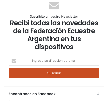
Suscribite a nuestro Newsletter
Recibí todas las novedades
de la Federación Ecuestre
Argentina en tus
dispositivos
I
n
g
r
e
s
e
Encontranos en Facebook
s
u
d