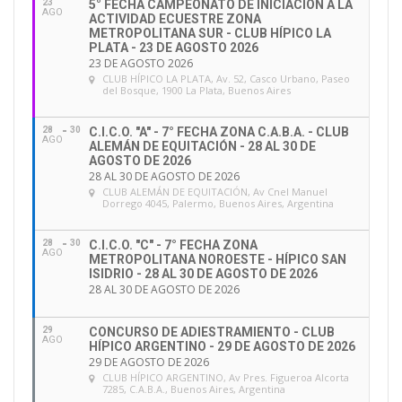
23
5° FECHA CAMPEONATO DE INICIACIÓN A LA
AGO
ACTIVIDAD ECUESTRE ZONA
METROPOLITANA SUR - CLUB HÍPICO LA
PLATA - 23 DE AGOSTO 2026
23 DE AGOSTO 2026
CLUB HÍPICO LA PLATA
, Av. 52, Casco Urbano, Paseo
del Bosque, 1900 La Plata, Buenos Aires
28
30
C.I.C.O. "A" - 7° FECHA ZONA C.A.B.A. - CLUB
AGO
ALEMÁN DE EQUITACIÓN - 28 AL 30 DE
AGOSTO DE 2026
28 AL 30 DE AGOSTO DE 2026
CLUB ALEMÁN DE EQUITACIÓN
, Av Cnel Manuel
Dorrego 4045, Palermo, Buenos Aires, Argentina
28
30
C.I.C.O. "C" - 7° FECHA ZONA
AGO
METROPOLITANA NOROESTE - HÍPICO SAN
ISIDRIO - 28 AL 30 DE AGOSTO DE 2026
28 AL 30 DE AGOSTO DE 2026
29
CONCURSO DE ADIESTRAMIENTO - CLUB
AGO
HÍPICO ARGENTINO - 29 DE AGOSTO DE 2026
29 DE AGOSTO DE 2026
CLUB HÍPICO ARGENTINO
, Av Pres. Figueroa Alcorta
7285, C.A.B.A., Buenos Aires, Argentina