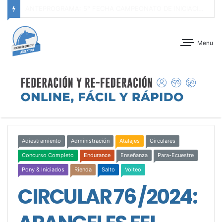
ANTEPROGRAMA: CONCURSO DE ADIESTRAMIENTO – JOCKEY CLUB CÓRDOBA – 29 Y 30 DE AGOSTO DE 2026
Menu
Adiestramiento
Administración
Atalajes
Circulares
Concurso Completo
Endurance
Enseñanza
Para-Ecuestre
Pony & Iniciados
Rienda
Salto
Volteo
CIRCULAR 76 /2024: