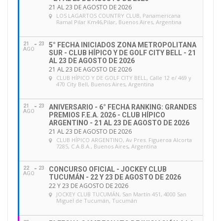
21 AL 23 DE AGOSTO DE 2026
LOS LAGARTOS COUNTRY CLUB
, Panamericana
Ramal Pilar Km46,Pilar, Buenos Aires, Argentina
21
23
5° FECHA INICIADOS ZONA METROPOLITANA
AGO
SUR - CLUB HÍPICO Y DE GOLF CITY BELL - 21
AL 23 DE AGOSTO DE 2026
21 AL 23 DE AGOSTO DE 2026
CLUB HÍPICO Y DE GOLF CITY BELL
, Calle 12 e/ 469 y
470 City Bell, Buenos Aires, Argentina
21
23
ANIVERSARIO - 6° FECHA RANKING: GRANDES
AGO
PREMIOS F.E.A. 2026 - CLUB HÍPICO
ARGENTINO - 21 AL 23 DE AGOSTO DE 2026
21 AL 23 DE AGOSTO DE 2026
CLUB HÍPICO ARGENTINO
, Av Pres. Figueroa Alcorta
7285, C.A.B.A., Buenos Aires, Argentina
22
23
CONCURSO OFICIAL - JOCKEY CLUB
AGO
TUCUMÁN - 22 Y 23 DE AGOSTO DE 2026
22 Y 23 DE AGOSTO DE 2026
JOCKEY CLUB TUCUMÁN
, San Martín 451, 4000 San
Miguel de Tucumán, Tucumán