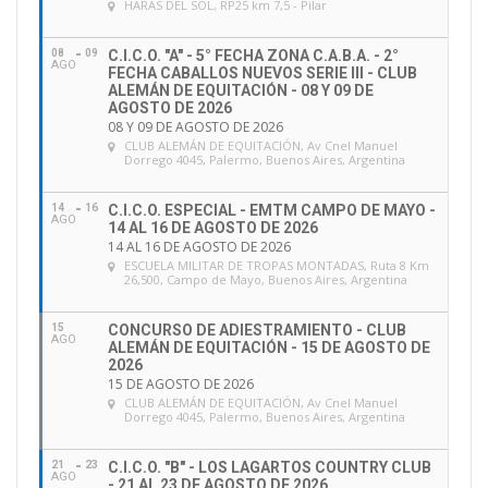
HARAS DEL SOL
, RP25 km 7,5 - Pilar
e
m
a
08
09
C.I.C.O. "A" - 5° FECHA ZONA C.A.B.A. - 2°
AGO
FECHA CABALLOS NUEVOS SERIE III - CLUB
i
ALEMÁN DE EQUITACIÓN - 08 Y 09 DE
l
AGOSTO DE 2026
08 Y 09 DE AGOSTO DE 2026
CLUB ALEMÁN DE EQUITACIÓN
, Av Cnel Manuel
Dorrego 4045, Palermo, Buenos Aires, Argentina
14
16
C.I.C.O. ESPECIAL - EMTM CAMPO DE MAYO -
AGO
14 AL 16 DE AGOSTO DE 2026
14 AL 16 DE AGOSTO DE 2026
ESCUELA MILITAR DE TROPAS MONTADAS
, Ruta 8 Km
26,500, Campo de Mayo, Buenos Aires, Argentina
15
CONCURSO DE ADIESTRAMIENTO - CLUB
AGO
ALEMÁN DE EQUITACIÓN - 15 DE AGOSTO DE
2026
15 DE AGOSTO DE 2026
CLUB ALEMÁN DE EQUITACIÓN
, Av Cnel Manuel
Dorrego 4045, Palermo, Buenos Aires, Argentina
21
23
C.I.C.O. "B" - LOS LAGARTOS COUNTRY CLUB
AGO
- 21 AL 23 DE AGOSTO DE 2026