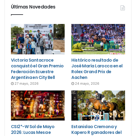
Últimas Novedades
Victoria Santacroce
Histórico resultado de
conquistó el Gran Premio
José María Larocca en el
Federación Ecuestre
Rolex Grand Prix de
Argentina en City Bell
Aachen
27 mayo, 2026
24 mayo, 2026
CSI2*-W Sol de Mayo
Estanislao Cremona y
2026: Lucas Mesa e
Kapero R ganadores del