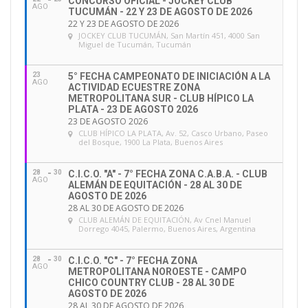
CONCURSO OFICIAL - JOCKEY CLUB
AGO
TUCUMÁN - 22 Y 23 DE AGOSTO DE 2026
22 Y 23 DE AGOSTO DE 2026
JOCKEY CLUB TUCUMÁN
, San Martín 451, 4000 San
Miguel de Tucumán, Tucumán
23
5° FECHA CAMPEONATO DE INICIACIÓN A LA
AGO
ACTIVIDAD ECUESTRE ZONA
METROPOLITANA SUR - CLUB HÍPICO LA
PLATA - 23 DE AGOSTO 2026
23 DE AGOSTO 2026
CLUB HÍPICO LA PLATA
, Av. 52, Casco Urbano, Paseo
del Bosque, 1900 La Plata, Buenos Aires
28
30
C.I.C.O. "A" - 7° FECHA ZONA C.A.B.A. - CLUB
AGO
ALEMÁN DE EQUITACIÓN - 28 AL 30 DE
AGOSTO DE 2026
28 AL 30 DE AGOSTO DE 2026
CLUB ALEMÁN DE EQUITACIÓN
, Av Cnel Manuel
Dorrego 4045, Palermo, Buenos Aires, Argentina
28
30
C.I.C.O. "C" - 7° FECHA ZONA
AGO
METROPOLITANA NOROESTE - CAMPO
CHICO COUNTRY CLUB - 28 AL 30 DE
AGOSTO DE 2026
28 AL 30 DE AGOSTO DE 2026