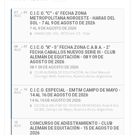
i
ó
07
09
C.I.C.O. "C" - 6° FECHA ZONA
n
AGO
METROPOLITANA NOROESTE - HARAS DEL
d
SOL - 7 AL 9 DE AGOSTO DE 2026
e
7 AL 9 DE AGOSTO DE 2026
HARAS DEL SOL
, RP25 km 7,5 - Pilar
e
m
a
08
09
C.I.C.O. "A" - 5° FECHA ZONA C.A.B.A. - 2°
AGO
FECHA CABALLOS NUEVOS SERIE III - CLUB
i
ALEMÁN DE EQUITACIÓN - 08 Y 09 DE
l
AGOSTO DE 2026
08 Y 09 DE AGOSTO DE 2026
CLUB ALEMÁN DE EQUITACIÓN
, Av Cnel Manuel
Dorrego 4045, Palermo, Buenos Aires, Argentina
14
16
C.I.C.O. ESPECIAL - EMTM CAMPO DE MAYO -
AGO
14 AL 16 DE AGOSTO DE 2026
14 AL 16 DE AGOSTO DE 2026
ESCUELA MILITAR DE TROPAS MONTADAS
, Ruta 8 Km
26,500, Campo de Mayo, Buenos Aires, Argentina
15
CONCURSO DE ADIESTRAMIENTO - CLUB
AGO
ALEMÁN DE EQUITACIÓN - 15 DE AGOSTO DE
2026