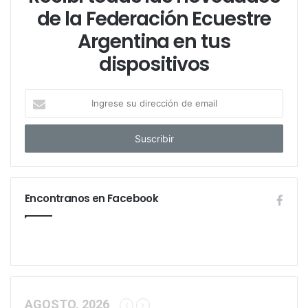
de la Federación Ecuestre
Argentina en tus
dispositivos
I
n
g
r
e
s
e
Encontranos en Facebook
s
u
d
i
r
e
c
c
AGOSTO, 2026