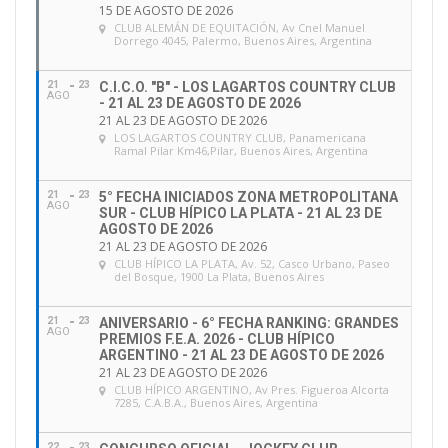
15 DE AGOSTO DE 2026
CLUB ALEMÁN DE EQUITACIÓN
, Av Cnel Manuel
Dorrego 4045, Palermo, Buenos Aires, Argentina
21
23
C.I.C.O. "B" - LOS LAGARTOS COUNTRY CLUB
AGO
- 21 AL 23 DE AGOSTO DE 2026
21 AL 23 DE AGOSTO DE 2026
LOS LAGARTOS COUNTRY CLUB
, Panamericana
Ramal Pilar Km46,Pilar, Buenos Aires, Argentina
21
23
5° FECHA INICIADOS ZONA METROPOLITANA
AGO
SUR - CLUB HÍPICO LA PLATA - 21 AL 23 DE
AGOSTO DE 2026
21 AL 23 DE AGOSTO DE 2026
CLUB HÍPICO LA PLATA
, Av. 52, Casco Urbano, Paseo
del Bosque, 1900 La Plata, Buenos Aires
21
23
ANIVERSARIO - 6° FECHA RANKING: GRANDES
AGO
PREMIOS F.E.A. 2026 - CLUB HÍPICO
ARGENTINO - 21 AL 23 DE AGOSTO DE 2026
21 AL 23 DE AGOSTO DE 2026
CLUB HÍPICO ARGENTINO
, Av Pres. Figueroa Alcorta
7285, C.A.B.A., Buenos Aires, Argentina
22
23