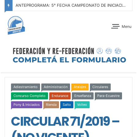
ANTEPROGRAMA: 5° FECHA CAMPEONATO DE INICIACIÓN A LA ACTIVIDAD ECUESTRE ZONA METROPOLITANA SUR – CLUB HÍPICO LA PLATA – 23 DE AGOSTO 2026
Menu
Adiestramiento
Administración
Atalajes
Circulares
Concurso Completo
Endurance
Enseñanza
Para-Ecuestre
Pony & Iniciados
Rienda
Salto
Volteo
CIRCULAR 71/2019 –