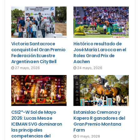
Victoria Santacroce
Histórico resultado de
conquistó el Gran Premio
José María Larocca en el
Federación Ecuestre
Rolex Grand Prix de
Argentina en City Bell
Aachen
27 mayo, 2026
24 mayo, 2026
CSI2*-W Sol de Mayo
Estanislao Cremona y
2026: Lucas Mesa e
Kapero R ganadores del
ICEMAN SVG dominaron
Gran Premio Montana
las principales
Farm
competencias del
5 mayo, 2026