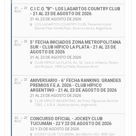
21
23
C.I.C.O. "B" - LOS LAGARTOS COUNTRY CLUB
AGO
- 21 AL 23 DE AGOSTO DE 2026
21 AL 23 DE AGOSTO DE 2026
LOS LAGARTOS COUNTRY CLUB
, Panamericana
Ramal Pilar Km46,Pilar, Buenos Aires, Argentina
21
23
5° FECHA INICIADOS ZONA METROPOLITANA
AGO
SUR - CLUB HÍPICO LA PLATA - 21 AL 23 DE
AGOSTO DE 2026
21 AL 23 DE AGOSTO DE 2026
CLUB HÍPICO LA PLATA
, Av. 52, Casco Urbano, Paseo
del Bosque, 1900 La Plata, Buenos Aires
21
23
ANIVERSARIO - 6° FECHA RANKING: GRANDES
AGO
PREMIOS F.E.A. 2026 - CLUB HÍPICO
ARGENTINO - 21 AL 23 DE AGOSTO DE 2026
21 AL 23 DE AGOSTO DE 2026
CLUB HÍPICO ARGENTINO
, Av Pres. Figueroa Alcorta
7285, C.A.B.A., Buenos Aires, Argentina
22
23
CONCURSO OFICIAL - JOCKEY CLUB
AGO
TUCUMÁN - 22 Y 23 DE AGOSTO DE 2026
22 Y 23 DE AGOSTO DE 2026
JOCKEY CLUB TUCUMÁN
, San Martín 451, 4000 San