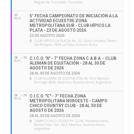
Miguel de Tucumán, Tucumán
23
5° FECHA CAMPEONATO DE INICIACIÓN A LA
AGO
ACTIVIDAD ECUESTRE ZONA
METROPOLITANA SUR - CLUB HÍPICO LA
PLATA - 23 DE AGOSTO 2026
23 DE AGOSTO 2026
CLUB HÍPICO LA PLATA
, Av. 52, Casco Urbano, Paseo
del Bosque, 1900 La Plata, Buenos Aires
28
30
C.I.C.O. "A" - 7° FECHA ZONA C.A.B.A. - CLUB
AGO
ALEMÁN DE EQUITACIÓN - 28 AL 30 DE
AGOSTO DE 2026
28 AL 30 DE AGOSTO DE 2026
CLUB ALEMÁN DE EQUITACIÓN
, Av Cnel Manuel
Dorrego 4045, Palermo, Buenos Aires, Argentina
28
30
C.I.C.O. "C" - 7° FECHA ZONA
AGO
METROPOLITANA NOROESTE - CAMPO
CHICO COUNTRY CLUB - 28 AL 30 DE
AGOSTO DE 2026
28 AL 30 DE AGOSTO DE 2026
CAMPO CHICO COUNTRY CLUB
, Panamericana,
Ramal Pilar. Km. 44,5, Matheu, Buenos Aires,
Argentina