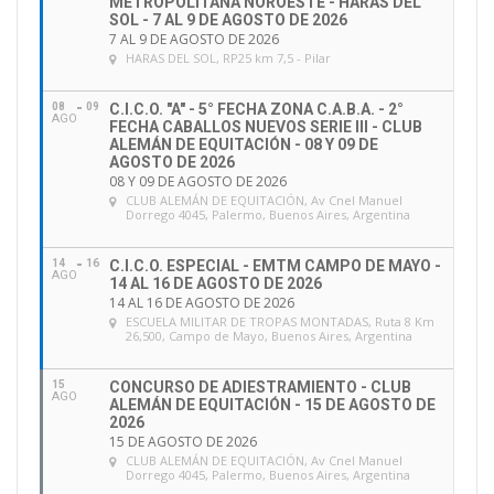
METROPOLITANA NOROESTE - HARAS DEL
d
SOL - 7 AL 9 DE AGOSTO DE 2026
e
7 AL 9 DE AGOSTO DE 2026
HARAS DEL SOL
, RP25 km 7,5 - Pilar
e
m
a
08
09
C.I.C.O. "A" - 5° FECHA ZONA C.A.B.A. - 2°
AGO
FECHA CABALLOS NUEVOS SERIE III - CLUB
i
ALEMÁN DE EQUITACIÓN - 08 Y 09 DE
l
AGOSTO DE 2026
08 Y 09 DE AGOSTO DE 2026
CLUB ALEMÁN DE EQUITACIÓN
, Av Cnel Manuel
Dorrego 4045, Palermo, Buenos Aires, Argentina
14
16
C.I.C.O. ESPECIAL - EMTM CAMPO DE MAYO -
AGO
14 AL 16 DE AGOSTO DE 2026
14 AL 16 DE AGOSTO DE 2026
ESCUELA MILITAR DE TROPAS MONTADAS
, Ruta 8 Km
26,500, Campo de Mayo, Buenos Aires, Argentina
15
CONCURSO DE ADIESTRAMIENTO - CLUB
AGO
ALEMÁN DE EQUITACIÓN - 15 DE AGOSTO DE
2026
15 DE AGOSTO DE 2026
CLUB ALEMÁN DE EQUITACIÓN
, Av Cnel Manuel
Dorrego 4045, Palermo, Buenos Aires, Argentina