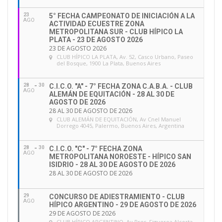
23
5° FECHA CAMPEONATO DE INICIACIÓN A LA
AGO
ACTIVIDAD ECUESTRE ZONA
METROPOLITANA SUR - CLUB HÍPICO LA
PLATA - 23 DE AGOSTO 2026
23 DE AGOSTO 2026
CLUB HÍPICO LA PLATA
, Av. 52, Casco Urbano, Paseo
del Bosque, 1900 La Plata, Buenos Aires
28
30
C.I.C.O. "A" - 7° FECHA ZONA C.A.B.A. - CLUB
AGO
ALEMÁN DE EQUITACIÓN - 28 AL 30 DE
AGOSTO DE 2026
28 AL 30 DE AGOSTO DE 2026
CLUB ALEMÁN DE EQUITACIÓN
, Av Cnel Manuel
Dorrego 4045, Palermo, Buenos Aires, Argentina
28
30
C.I.C.O. "C" - 7° FECHA ZONA
AGO
METROPOLITANA NOROESTE - HÍPICO SAN
ISIDRIO - 28 AL 30 DE AGOSTO DE 2026
28 AL 30 DE AGOSTO DE 2026
29
CONCURSO DE ADIESTRAMIENTO - CLUB
AGO
HÍPICO ARGENTINO - 29 DE AGOSTO DE 2026
29 DE AGOSTO DE 2026
CLUB HÍPICO ARGENTINO
, Av Pres. Figueroa Alcorta