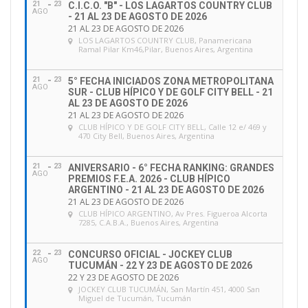
21
23
C.I.C.O. "B" - LOS LAGARTOS COUNTRY CLUB
AGO
- 21 AL 23 DE AGOSTO DE 2026
21 AL 23 DE AGOSTO DE 2026
LOS LAGARTOS COUNTRY CLUB
, Panamericana
Ramal Pilar Km46,Pilar, Buenos Aires, Argentina
21
23
5° FECHA INICIADOS ZONA METROPOLITANA
AGO
SUR - CLUB HÍPICO Y DE GOLF CITY BELL - 21
AL 23 DE AGOSTO DE 2026
21 AL 23 DE AGOSTO DE 2026
CLUB HÍPICO Y DE GOLF CITY BELL
, Calle 12 e/ 469 y
470 City Bell, Buenos Aires, Argentina
21
23
ANIVERSARIO - 6° FECHA RANKING: GRANDES
AGO
PREMIOS F.E.A. 2026 - CLUB HÍPICO
ARGENTINO - 21 AL 23 DE AGOSTO DE 2026
21 AL 23 DE AGOSTO DE 2026
CLUB HÍPICO ARGENTINO
, Av Pres. Figueroa Alcorta
7285, C.A.B.A., Buenos Aires, Argentina
22
23
CONCURSO OFICIAL - JOCKEY CLUB
AGO
TUCUMÁN - 22 Y 23 DE AGOSTO DE 2026
22 Y 23 DE AGOSTO DE 2026
JOCKEY CLUB TUCUMÁN
, San Martín 451, 4000 San
Miguel de Tucumán, Tucumán