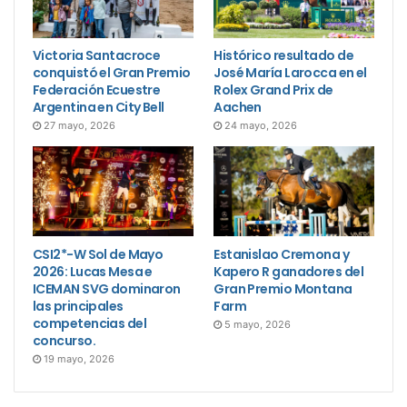
Victoria Santacroce
Histórico resultado de
conquistó el Gran Premio
José María Larocca en el
Federación Ecuestre
Rolex Grand Prix de
Argentina en City Bell
Aachen
27 mayo, 2026
24 mayo, 2026
CSI2*-W Sol de Mayo
Estanislao Cremona y
2026: Lucas Mesa e
Kapero R ganadores del
ICEMAN SVG dominaron
Gran Premio Montana
las principales
Farm
competencias del
5 mayo, 2026
concurso.
19 mayo, 2026