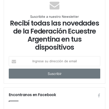
Suscribite a nuestro Newsletter
Recibí todas las novedades
de la Federación Ecuestre
Argentina en tus
dispositivos
I
n
g
r
e
s
e
Encontranos en Facebook
s
u
d