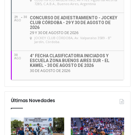
7285, C.A.B.A., Buenos Aires, Argentina
29
30
CONCURSO DE ADIESTRAMIENTO - JOCKEY
AGO
CLUB CÓRDOBA - 29 Y 30 DE AGOSTO DE
2026
29 Y 30 DE AGOSTO DE 2026
JOCKEY CLUB CÓRDOBA
, Av. Valparaíso 3589 - Bº
Jardín, Córdoba.
30
4° FECHA CLASIFICATORIA INICIADOS Y
AGO
ESCUELA ZONA BUENOS AIRES SUR - EL
KAWEL - 30 DE AGOSTO DE 2026
30 DE AGOSTO DE 2026
Últimas Novedades