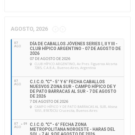
i
r
e
c
c
AGOSTO, 2026
i
ó
07
DÍA DE CABALLOS JÓVENES SERIES I, II Y III -
n
AGO
CLUB HÍPICO ARGENTINO - 07 DE AGOSTO DE
d
2026
e
07 DE AGOSTO DE 2026
CLUB HÍPICO ARGENTINO
, Av Pres. Figueroa Alcorta
e
7285, C.A.B.A., Buenos Aires, Argentina
m
a
07
C.I.C.O. "C" - 5° Y 6° FECHA CABALLOS
i
AGO
NUESVOS ZONA SUR - CAMPO HÍPICO DE Y
l
DE PATO BARRACAS AL SUR - 7 DE AGOSTO
DE 2026
7 DE AGOSTO DE 2026
CAMPO HÍPICO Y DE PATO BARRACAS AL SUR
, Alsina
1051, B1870CIU Crucecita, Buenos Aires
07
09
C.I.C.O. "C" - 6° FECHA ZONA
AGO
METROPOLITANA NOROESTE - HARAS DEL
SOL - 7 AL 9 DE AGOSTO DE 2026