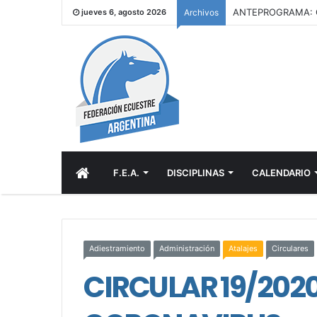
ANTEPROGRAMA: C
jueves 6, agosto 2026
Archivos
INICIO
F.E.A.
DISCIPLINAS
CALENDARIO
Adiestramiento
Administración
Atalajes
Circulares
CIRCULAR 19/202