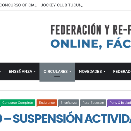
ONCURSO OFICIAL – JOCKEY CLUB TUCUMÁN – 22 Y 23 DE AGOSTO 
ENSEÑANZA
CIRCULARES
NOVEDADES
FEDERAD
Concurso Completo
Endurance
Enseñanza
Para-Ecuestre
Pony & Inicia
0 – SUSPENSIÓN ACTIVI