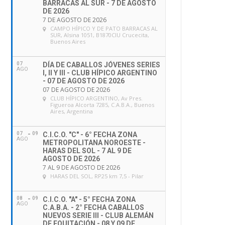
BARRACAS AL SUR - 7 DE AGOSTO
DE 2026
7 DE AGOSTO DE 2026
CAMPO HÍPICO Y DE PATO BARRACAS AL
SUR
, Alsina 1051, B1870CIU Crucecita,
Buenos Aires
07
DÍA DE CABALLOS JÓVENES SERIES
AGO
I, II Y III - CLUB HÍPICO ARGENTINO
- 07 DE AGOSTO DE 2026
07 DE AGOSTO DE 2026
CLUB HÍPICO ARGENTINO
, Av Pres.
Figueroa Alcorta 7285, C.A.B.A., Buenos
Aires, Argentina
07
09
C.I.C.O. "C" - 6° FECHA ZONA
AGO
METROPOLITANA NOROESTE -
HARAS DEL SOL - 7 AL 9 DE
AGOSTO DE 2026
7 AL 9 DE AGOSTO DE 2026
HARAS DEL SOL
, RP25 km 7,5 - Pilar
08
09
C.I.C.O. "A" - 5° FECHA ZONA
AGO
C.A.B.A. - 2° FECHA CABALLOS
NUEVOS SERIE III - CLUB ALEMÁN
DE EQUITACIÓN - 08 Y 09 DE