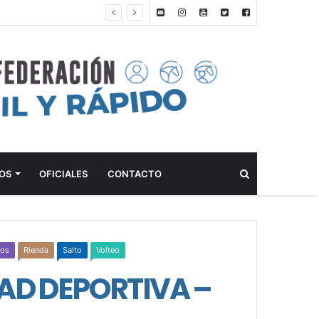
DE 2026
Buscar
OS
OFICIALES
CONTACTO
dos
Rienda
Salto
Volteo
DAD DEPORTIVA –