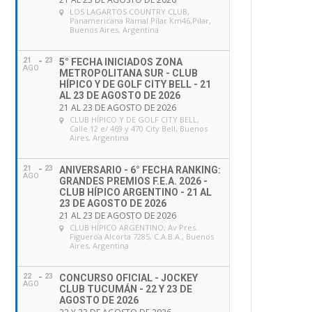
LOS LAGARTOS COUNTRY CLUB
,
Panamericana Ramal Pilar Km46,Pilar,
Buenos Aires, Argentina
21
23
5° FECHA INICIADOS ZONA
AGO
METROPOLITANA SUR - CLUB
HÍPICO Y DE GOLF CITY BELL - 21
AL 23 DE AGOSTO DE 2026
21 AL 23 DE AGOSTO DE 2026
CLUB HÍPICO Y DE GOLF CITY BELL
,
Calle 12 e/ 469 y 470 City Bell, Buenos
Aires, Argentina
21
23
ANIVERSARIO - 6° FECHA RANKING:
AGO
GRANDES PREMIOS F.E.A. 2026 -
CLUB HÍPICO ARGENTINO - 21 AL
23 DE AGOSTO DE 2026
21 AL 23 DE AGOSTO DE 2026
CLUB HÍPICO ARGENTINO
, Av Pres.
Figueroa Alcorta 7285, C.A.B.A., Buenos
Aires, Argentina
22
23
CONCURSO OFICIAL - JOCKEY
AGO
CLUB TUCUMÁN - 22 Y 23 DE
AGOSTO DE 2026