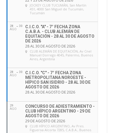
22 Y 23 DE AGOSTO DE 2026
JOCKEY CLUB TUCUMÁN
, San Martín
451, 4000 San Miguel de Tucumán,
Tucumán
28
30
C.I.C.O. "A" - 7° FECHA ZONA
AGO
C.A.B.A. - CLUB ALEMÁN DE
EQUITACIÓN - 28 AL 30 DE AGOSTO
DE 2026
28 AL 30 DE AGOSTO DE 2026
CLUB ALEMÁN DE EQUITACIÓN
, Av Cnel
Manuel Dorrego 4045, Palermo, Buenos
Aires, Argentina
28
30
C.I.C.O. "C" - 7° FECHA ZONA
AGO
METROPOLITANA NOROESTE -
HÍPICO SAN ISIDRIO - 28 AL 30 DE
AGOSTO DE 2026
28 AL 30 DE AGOSTO DE 2026
29
CONCURSO DE ADIESTRAMIENTO -
AGO
CLUB HÍPICO ARGENTINO - 29 DE
AGOSTO DE 2026
29 DE AGOSTO DE 2026
CLUB HÍPICO ARGENTINO
, Av Pres.
Figueroa Alcorta 7285, C.A.B.A., Buenos