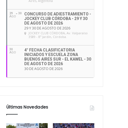
Aires, Argentina
29
30
CONCURSO DE ADIESTRAMIENTO -
AGO
JOCKEY CLUB CÓRDOBA - 29 Y 30
DE AGOSTO DE 2026
29 Y 30 DE AGOSTO DE 2026
JOCKEY CLUB CÓRDOBA
, Av. Valparaíso
3589 - Bº Jardín, Córdoba.
30
4° FECHA CLASIFICATORIA
AGO
INICIADOS Y ESCUELA ZONA
BUENOS AIRES SUR - EL KAWEL - 30
DE AGOSTO DE 2026
30 DE AGOSTO DE 2026
Últimas Novedades