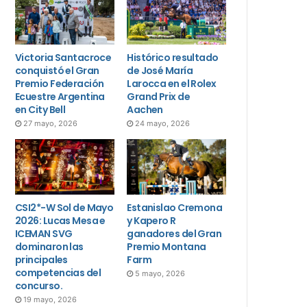
Victoria Santacroce
Histórico resultado
conquistó el Gran
de José María
Premio Federación
Larocca en el Rolex
Ecuestre Argentina
Grand Prix de
en City Bell
Aachen
27 mayo, 2026
24 mayo, 2026
CSI2*-W Sol de Mayo
Estanislao Cremona
2026: Lucas Mesa e
y Kapero R
ICEMAN SVG
ganadores del Gran
dominaron las
Premio Montana
principales
Farm
competencias del
5 mayo, 2026
concurso.
19 mayo, 2026