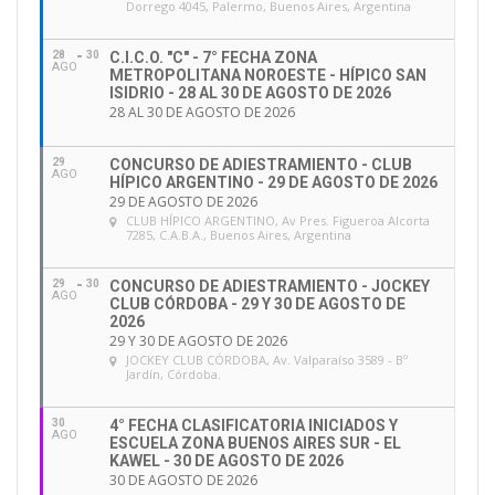
Dorrego 4045, Palermo, Buenos Aires, Argentina
28
30
C.I.C.O. "C" - 7° FECHA ZONA
AGO
METROPOLITANA NOROESTE - HÍPICO SAN
ISIDRIO - 28 AL 30 DE AGOSTO DE 2026
28 AL 30 DE AGOSTO DE 2026
29
CONCURSO DE ADIESTRAMIENTO - CLUB
AGO
HÍPICO ARGENTINO - 29 DE AGOSTO DE 2026
29 DE AGOSTO DE 2026
CLUB HÍPICO ARGENTINO
, Av Pres. Figueroa Alcorta
7285, C.A.B.A., Buenos Aires, Argentina
29
30
CONCURSO DE ADIESTRAMIENTO - JOCKEY
AGO
CLUB CÓRDOBA - 29 Y 30 DE AGOSTO DE
2026
29 Y 30 DE AGOSTO DE 2026
JOCKEY CLUB CÓRDOBA
, Av. Valparaíso 3589 - Bº
Jardín, Córdoba.
30
4° FECHA CLASIFICATORIA INICIADOS Y
AGO
ESCUELA ZONA BUENOS AIRES SUR - EL
KAWEL - 30 DE AGOSTO DE 2026
30 DE AGOSTO DE 2026