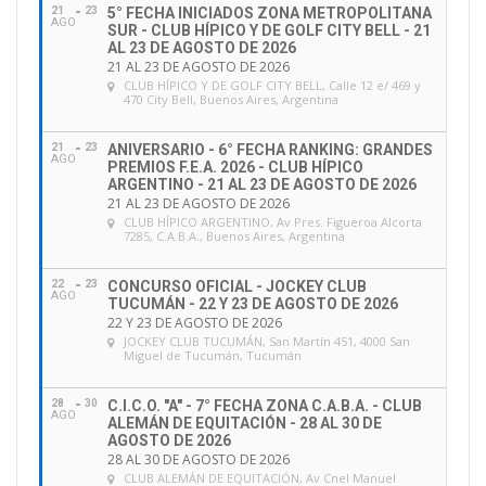
21
23
5° FECHA INICIADOS ZONA METROPOLITANA
AGO
SUR - CLUB HÍPICO Y DE GOLF CITY BELL - 21
AL 23 DE AGOSTO DE 2026
21 AL 23 DE AGOSTO DE 2026
CLUB HÍPICO Y DE GOLF CITY BELL
, Calle 12 e/ 469 y
470 City Bell, Buenos Aires, Argentina
21
23
ANIVERSARIO - 6° FECHA RANKING: GRANDES
AGO
PREMIOS F.E.A. 2026 - CLUB HÍPICO
ARGENTINO - 21 AL 23 DE AGOSTO DE 2026
21 AL 23 DE AGOSTO DE 2026
CLUB HÍPICO ARGENTINO
, Av Pres. Figueroa Alcorta
7285, C.A.B.A., Buenos Aires, Argentina
22
23
CONCURSO OFICIAL - JOCKEY CLUB
AGO
TUCUMÁN - 22 Y 23 DE AGOSTO DE 2026
22 Y 23 DE AGOSTO DE 2026
JOCKEY CLUB TUCUMÁN
, San Martín 451, 4000 San
Miguel de Tucumán, Tucumán
28
30
C.I.C.O. "A" - 7° FECHA ZONA C.A.B.A. - CLUB
AGO
ALEMÁN DE EQUITACIÓN - 28 AL 30 DE
AGOSTO DE 2026
28 AL 30 DE AGOSTO DE 2026
CLUB ALEMÁN DE EQUITACIÓN
, Av Cnel Manuel