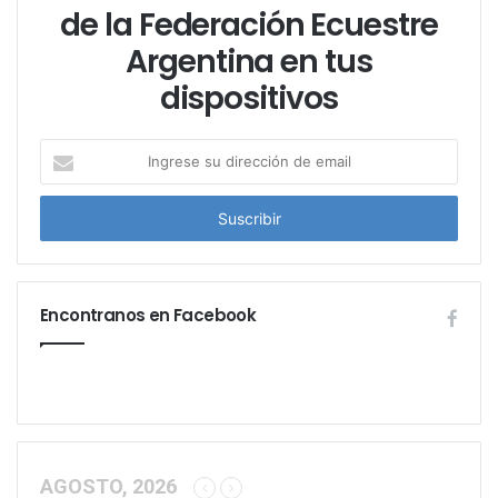
de la Federación Ecuestre
Argentina en tus
dispositivos
I
n
g
r
e
s
e
Encontranos en Facebook
s
u
d
i
r
e
c
c
AGOSTO, 2026