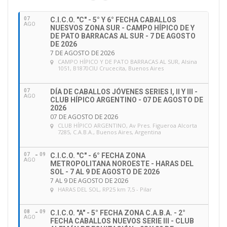
i
ó
07
C.I.C.O. "C" - 5° Y 6° FECHA CABALLOS
n
AGO
NUESVOS ZONA SUR - CAMPO HÍPICO DE Y
d
DE PATO BARRACAS AL SUR - 7 DE AGOSTO
e
DE 2026
7 DE AGOSTO DE 2026
e
CAMPO HÍPICO Y DE PATO BARRACAS AL SUR
, Alsina
m
1051, B1870CIU Crucecita, Buenos Aires
a
i
07
DÍA DE CABALLOS JÓVENES SERIES I, II Y III -
l
AGO
CLUB HÍPICO ARGENTINO - 07 DE AGOSTO DE
2026
07 DE AGOSTO DE 2026
CLUB HÍPICO ARGENTINO
, Av Pres. Figueroa Alcorta
7285, C.A.B.A., Buenos Aires, Argentina
07
09
C.I.C.O. "C" - 6° FECHA ZONA
AGO
METROPOLITANA NOROESTE - HARAS DEL
SOL - 7 AL 9 DE AGOSTO DE 2026
7 AL 9 DE AGOSTO DE 2026
HARAS DEL SOL
, RP25 km 7,5 - Pilar
08
09
C.I.C.O. "A" - 5° FECHA ZONA C.A.B.A. - 2°
AGO
FECHA CABALLOS NUEVOS SERIE III - CLUB