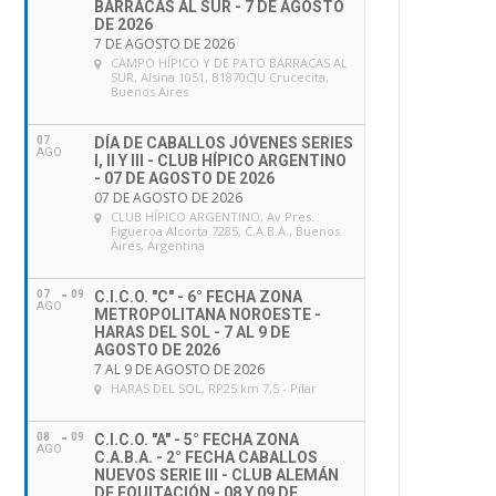
BARRACAS AL SUR - 7 DE AGOSTO
DE 2026
7 DE AGOSTO DE 2026
CAMPO HÍPICO Y DE PATO BARRACAS AL
SUR
, Alsina 1051, B1870CIU Crucecita,
Buenos Aires
07
DÍA DE CABALLOS JÓVENES SERIES
AGO
I, II Y III - CLUB HÍPICO ARGENTINO
- 07 DE AGOSTO DE 2026
07 DE AGOSTO DE 2026
CLUB HÍPICO ARGENTINO
, Av Pres.
Figueroa Alcorta 7285, C.A.B.A., Buenos
Aires, Argentina
07
09
C.I.C.O. "C" - 6° FECHA ZONA
AGO
METROPOLITANA NOROESTE -
HARAS DEL SOL - 7 AL 9 DE
AGOSTO DE 2026
7 AL 9 DE AGOSTO DE 2026
HARAS DEL SOL
, RP25 km 7,5 - Pilar
08
09
C.I.C.O. "A" - 5° FECHA ZONA
AGO
C.A.B.A. - 2° FECHA CABALLOS
NUEVOS SERIE III - CLUB ALEMÁN
DE EQUITACIÓN - 08 Y 09 DE