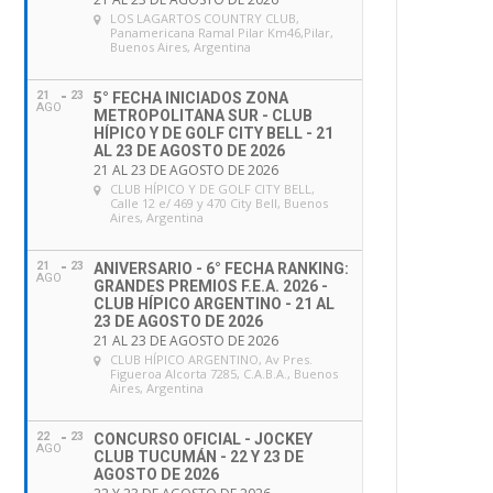
LOS LAGARTOS COUNTRY CLUB
,
Panamericana Ramal Pilar Km46,Pilar,
Buenos Aires, Argentina
21
23
5° FECHA INICIADOS ZONA
AGO
METROPOLITANA SUR - CLUB
HÍPICO Y DE GOLF CITY BELL - 21
AL 23 DE AGOSTO DE 2026
21 AL 23 DE AGOSTO DE 2026
CLUB HÍPICO Y DE GOLF CITY BELL
,
Calle 12 e/ 469 y 470 City Bell, Buenos
Aires, Argentina
21
23
ANIVERSARIO - 6° FECHA RANKING:
AGO
GRANDES PREMIOS F.E.A. 2026 -
CLUB HÍPICO ARGENTINO - 21 AL
23 DE AGOSTO DE 2026
21 AL 23 DE AGOSTO DE 2026
CLUB HÍPICO ARGENTINO
, Av Pres.
Figueroa Alcorta 7285, C.A.B.A., Buenos
Aires, Argentina
22
23
CONCURSO OFICIAL - JOCKEY
AGO
CLUB TUCUMÁN - 22 Y 23 DE
AGOSTO DE 2026