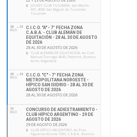
22 Y 23 DE AGOSTO DE 2026
JOCKEY CLUB TUCUMÁN
, San Martín
451, 4000 San Miguel de Tucumán,
Tucumán
28
30
C.I.C.O. "A" - 7° FECHA ZONA
AGO
C.A.B.A. - CLUB ALEMÁN DE
EQUITACIÓN - 28 AL 30 DE AGOSTO
DE 2026
28 AL 30 DE AGOSTO DE 2026
CLUB ALEMÁN DE EQUITACIÓN
, Av Cnel
Manuel Dorrego 4045, Palermo, Buenos
Aires, Argentina
28
30
C.I.C.O. "C" - 7° FECHA ZONA
AGO
METROPOLITANA NOROESTE -
HÍPICO SAN ISIDRIO - 28 AL 30 DE
AGOSTO DE 2026
28 AL 30 DE AGOSTO DE 2026
29
CONCURSO DE ADIESTRAMIENTO -
AGO
CLUB HÍPICO ARGENTINO - 29 DE
AGOSTO DE 2026
29 DE AGOSTO DE 2026
CLUB HÍPICO ARGENTINO
, Av Pres.
Figueroa Alcorta 7285, C.A.B.A., Buenos