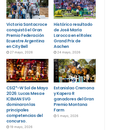
Victoria Santacroce
Histórico resultado
conquistó el Gran
de José María
Premio Federación
Larocca en el Rolex
Ecuestre Argentina
Grand Prix de
en City Bell
Aachen
27 mayo, 2026
24 mayo, 2026
CSI2*-W Sol de Mayo
Estanislao Cremona
2026: Lucas Mesa e
y Kapero R
ICEMAN SVG
ganadores del Gran
dominaron las
Premio Montana
principales
Farm
competencias del
5 mayo, 2026
concurso.
19 mayo, 2026