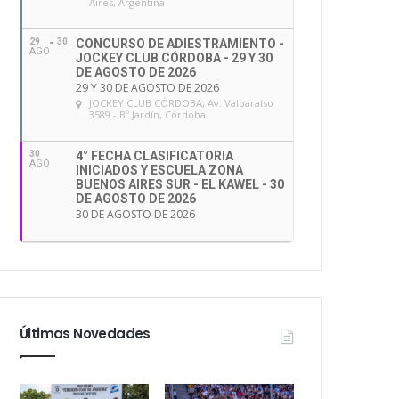
Aires, Argentina
29
30
CONCURSO DE ADIESTRAMIENTO -
AGO
JOCKEY CLUB CÓRDOBA - 29 Y 30
DE AGOSTO DE 2026
29 Y 30 DE AGOSTO DE 2026
JOCKEY CLUB CÓRDOBA
, Av. Valparaíso
3589 - Bº Jardín, Córdoba.
30
4° FECHA CLASIFICATORIA
AGO
INICIADOS Y ESCUELA ZONA
BUENOS AIRES SUR - EL KAWEL - 30
DE AGOSTO DE 2026
30 DE AGOSTO DE 2026
Últimas Novedades