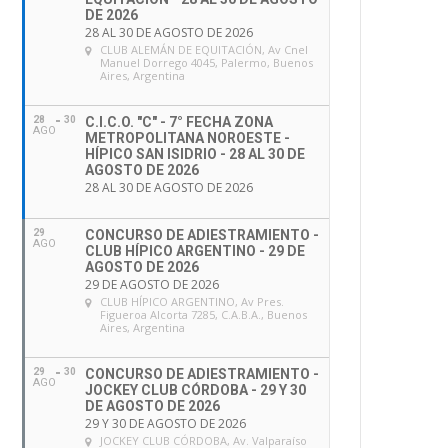
DE 2026
28 AL 30 DE AGOSTO DE 2026
CLUB ALEMÁN DE EQUITACIÓN
, Av Cnel
Manuel Dorrego 4045, Palermo, Buenos
Aires, Argentina
28
30
C.I.C.O. "C" - 7° FECHA ZONA
AGO
METROPOLITANA NOROESTE -
HÍPICO SAN ISIDRIO - 28 AL 30 DE
AGOSTO DE 2026
28 AL 30 DE AGOSTO DE 2026
29
CONCURSO DE ADIESTRAMIENTO -
AGO
CLUB HÍPICO ARGENTINO - 29 DE
AGOSTO DE 2026
29 DE AGOSTO DE 2026
CLUB HÍPICO ARGENTINO
, Av Pres.
Figueroa Alcorta 7285, C.A.B.A., Buenos
Aires, Argentina
29
30
CONCURSO DE ADIESTRAMIENTO -
AGO
JOCKEY CLUB CÓRDOBA - 29 Y 30
DE AGOSTO DE 2026
29 Y 30 DE AGOSTO DE 2026
JOCKEY CLUB CÓRDOBA
, Av. Valparaíso