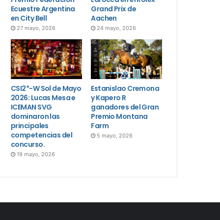
Ecuestre Argentina
Grand Prix de
en City Bell
Aachen
27 mayo, 2026
24 mayo, 2026
CSI2*-W Sol de Mayo
Estanislao Cremona
2026: Lucas Mesa e
y Kapero R
ICEMAN SVG
ganadores del Gran
dominaron las
Premio Montana
principales
Farm
competencias del
5 mayo, 2026
concurso.
19 mayo, 2026