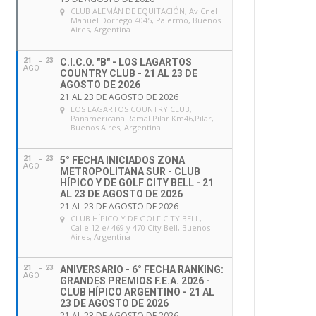
CLUB ALEMÁN DE EQUITACIÓN
, Av Cnel
Manuel Dorrego 4045, Palermo, Buenos
Aires, Argentina
21
23
C.I.C.O. "B" - LOS LAGARTOS
AGO
COUNTRY CLUB - 21 AL 23 DE
AGOSTO DE 2026
21 AL 23 DE AGOSTO DE 2026
LOS LAGARTOS COUNTRY CLUB
,
Panamericana Ramal Pilar Km46,Pilar,
Buenos Aires, Argentina
21
23
5° FECHA INICIADOS ZONA
AGO
METROPOLITANA SUR - CLUB
HÍPICO Y DE GOLF CITY BELL - 21
AL 23 DE AGOSTO DE 2026
21 AL 23 DE AGOSTO DE 2026
CLUB HÍPICO Y DE GOLF CITY BELL
,
Calle 12 e/ 469 y 470 City Bell, Buenos
Aires, Argentina
21
23
ANIVERSARIO - 6° FECHA RANKING:
AGO
GRANDES PREMIOS F.E.A. 2026 -
CLUB HÍPICO ARGENTINO - 21 AL
23 DE AGOSTO DE 2026
21 AL 23 DE AGOSTO DE 2026