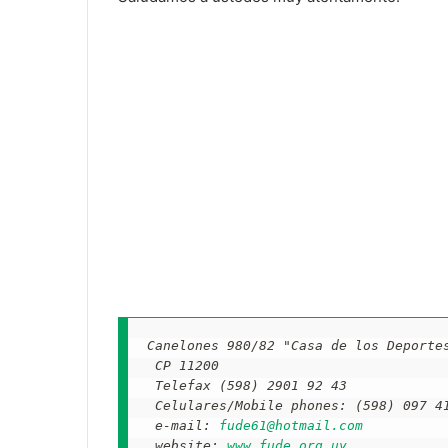
Canelones 980/82 "Casa de los Deporte
 CP 11200
 Telefax (598) 2901 92 43
 Celulares/Mobile phones: (598) 097 4
 e-mail: 
fude61@hotmail.com
 website: 
www.fude.org.uy