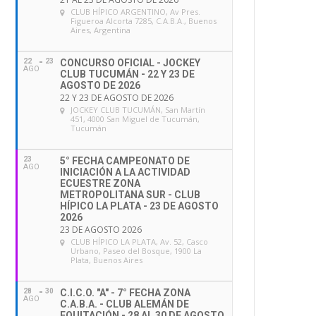
CLUB HÍPICO ARGENTINO
, Av Pres.
Figueroa Alcorta 7285, C.A.B.A., Buenos
Aires, Argentina
22
23
CONCURSO OFICIAL - JOCKEY
AGO
CLUB TUCUMÁN - 22 Y 23 DE
AGOSTO DE 2026
22 Y 23 DE AGOSTO DE 2026
JOCKEY CLUB TUCUMÁN
, San Martín
451, 4000 San Miguel de Tucumán,
Tucumán
23
5° FECHA CAMPEONATO DE
AGO
INICIACIÓN A LA ACTIVIDAD
ECUESTRE ZONA
METROPOLITANA SUR - CLUB
HÍPICO LA PLATA - 23 DE AGOSTO
2026
23 DE AGOSTO 2026
CLUB HÍPICO LA PLATA
, Av. 52, Casco
Urbano, Paseo del Bosque, 1900 La
Plata, Buenos Aires
28
30
C.I.C.O. "A" - 7° FECHA ZONA
AGO
C.A.B.A. - CLUB ALEMÁN DE
EQUITACIÓN - 28 AL 30 DE AGOSTO