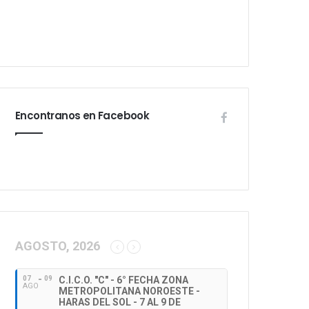
Encontranos en Facebook
AGOSTO, 2026
07
09
C.I.C.O. "C" - 6° FECHA ZONA
AGO
METROPOLITANA NOROESTE -
HARAS DEL SOL - 7 AL 9 DE