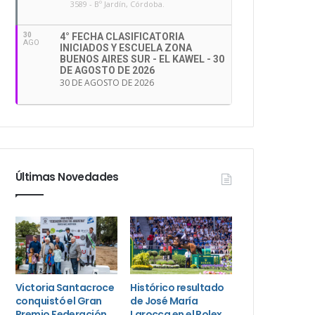
3589 - Bº Jardín, Córdoba.
30
4° FECHA CLASIFICATORIA
AGO
INICIADOS Y ESCUELA ZONA
BUENOS AIRES SUR - EL KAWEL - 30
DE AGOSTO DE 2026
30 DE AGOSTO DE 2026
Últimas Novedades
Victoria Santacroce
Histórico resultado
conquistó el Gran
de José María
Premio Federación
Larocca en el Rolex