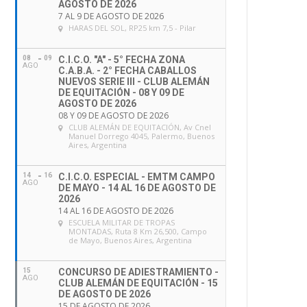
AGOSTO DE 2026
7 AL 9 DE AGOSTO DE 2026
HARAS DEL SOL
, RP25 km 7,5 - Pilar
08
09
C.I.C.O. "A" - 5° FECHA ZONA
AGO
C.A.B.A. - 2° FECHA CABALLOS
NUEVOS SERIE III - CLUB ALEMÁN
DE EQUITACIÓN - 08 Y 09 DE
AGOSTO DE 2026
08 Y 09 DE AGOSTO DE 2026
CLUB ALEMÁN DE EQUITACIÓN
, Av Cnel
Manuel Dorrego 4045, Palermo, Buenos
Aires, Argentina
14
16
C.I.C.O. ESPECIAL - EMTM CAMPO
AGO
DE MAYO - 14 AL 16 DE AGOSTO DE
2026
14 AL 16 DE AGOSTO DE 2026
ESCUELA MILITAR DE TROPAS
MONTADAS
, Ruta 8 Km 26,500, Campo
de Mayo, Buenos Aires, Argentina
15
CONCURSO DE ADIESTRAMIENTO -
AGO
CLUB ALEMÁN DE EQUITACIÓN - 15
DE AGOSTO DE 2026
15 DE AGOSTO DE 2026