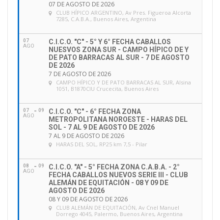
07 DE AGOSTO DE 2026
CLUB HÍPICO ARGENTINO
, Av Pres. Figueroa Alcorta
7285, C.A.B.A., Buenos Aires, Argentina
07
C.I.C.O. "C" - 5° Y 6° FECHA CABALLOS
AGO
NUESVOS ZONA SUR - CAMPO HÍPICO DE Y
DE PATO BARRACAS AL SUR - 7 DE AGOSTO
DE 2026
7 DE AGOSTO DE 2026
CAMPO HÍPICO Y DE PATO BARRACAS AL SUR
, Alsina
1051, B1870CIU Crucecita, Buenos Aires
07
09
C.I.C.O. "C" - 6° FECHA ZONA
AGO
METROPOLITANA NOROESTE - HARAS DEL
SOL - 7 AL 9 DE AGOSTO DE 2026
7 AL 9 DE AGOSTO DE 2026
HARAS DEL SOL
, RP25 km 7,5 - Pilar
08
09
C.I.C.O. "A" - 5° FECHA ZONA C.A.B.A. - 2°
AGO
FECHA CABALLOS NUEVOS SERIE III - CLUB
ALEMÁN DE EQUITACIÓN - 08 Y 09 DE
AGOSTO DE 2026
08 Y 09 DE AGOSTO DE 2026
CLUB ALEMÁN DE EQUITACIÓN
, Av Cnel Manuel
Dorrego 4045, Palermo, Buenos Aires, Argentina