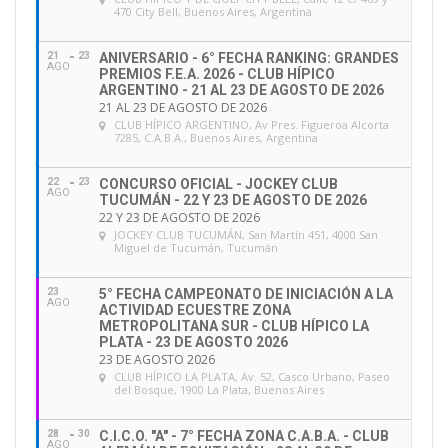
470 City Bell, Buenos Aires, Argentina
21
23
ANIVERSARIO - 6° FECHA RANKING: GRANDES
AGO
PREMIOS F.E.A. 2026 - CLUB HÍPICO
ARGENTINO - 21 AL 23 DE AGOSTO DE 2026
21 AL 23 DE AGOSTO DE 2026
CLUB HÍPICO ARGENTINO
, Av Pres. Figueroa Alcorta
7285, C.A.B.A., Buenos Aires, Argentina
22
23
CONCURSO OFICIAL - JOCKEY CLUB
AGO
TUCUMÁN - 22 Y 23 DE AGOSTO DE 2026
22 Y 23 DE AGOSTO DE 2026
JOCKEY CLUB TUCUMÁN
, San Martín 451, 4000 San
Miguel de Tucumán, Tucumán
23
5° FECHA CAMPEONATO DE INICIACIÓN A LA
AGO
ACTIVIDAD ECUESTRE ZONA
METROPOLITANA SUR - CLUB HÍPICO LA
PLATA - 23 DE AGOSTO 2026
23 DE AGOSTO 2026
CLUB HÍPICO LA PLATA
, Av. 52, Casco Urbano, Paseo
del Bosque, 1900 La Plata, Buenos Aires
28
30
C.I.C.O. "A" - 7° FECHA ZONA C.A.B.A. - CLUB
AGO