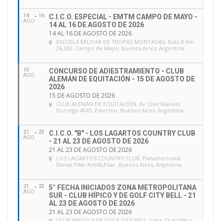
14
16
C.I.C.O. ESPECIAL - EMTM CAMPO DE MAYO -
AGO
14 AL 16 DE AGOSTO DE 2026
14 AL 16 DE AGOSTO DE 2026
ESCUELA MILITAR DE TROPAS MONTADAS
, Ruta 8 Km
26,500, Campo de Mayo, Buenos Aires, Argentina
15
CONCURSO DE ADIESTRAMIENTO - CLUB
AGO
ALEMÁN DE EQUITACIÓN - 15 DE AGOSTO DE
2026
15 DE AGOSTO DE 2026
CLUB ALEMÁN DE EQUITACIÓN
, Av Cnel Manuel
Dorrego 4045, Palermo, Buenos Aires, Argentina
21
23
C.I.C.O. "B" - LOS LAGARTOS COUNTRY CLUB
AGO
- 21 AL 23 DE AGOSTO DE 2026
21 AL 23 DE AGOSTO DE 2026
LOS LAGARTOS COUNTRY CLUB
, Panamericana
Ramal Pilar Km46,Pilar, Buenos Aires, Argentina
21
23
5° FECHA INICIADOS ZONA METROPOLITANA
AGO
SUR - CLUB HÍPICO Y DE GOLF CITY BELL - 21
AL 23 DE AGOSTO DE 2026
21 AL 23 DE AGOSTO DE 2026
CLUB HÍPICO Y DE GOLF CITY BELL
, Calle 12 e/ 469 y