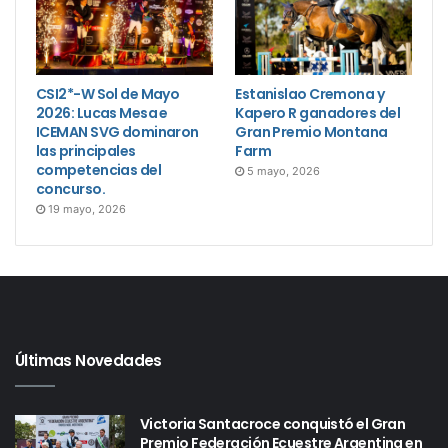
CSI2*-W Sol de Mayo
Estanislao Cremona y
2026: Lucas Mesa e
Kapero R ganadores del
ICEMAN SVG dominaron
Gran Premio Montana
las principales
Farm
competencias del
5 mayo, 2026
concurso.
19 mayo, 2026
Últimas Novedades
Victoria Santacroce conquistó el Gran
Premio Federación Ecuestre Argentina en