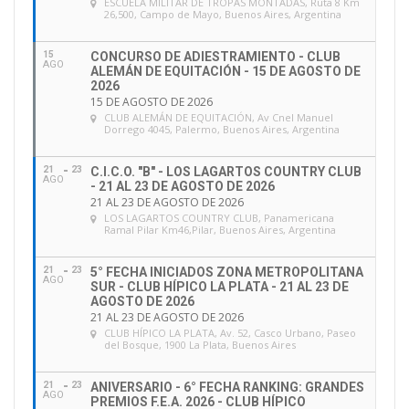
ESCUELA MILITAR DE TROPAS MONTADAS
, Ruta 8 Km
26,500, Campo de Mayo, Buenos Aires, Argentina
15
CONCURSO DE ADIESTRAMIENTO - CLUB
AGO
ALEMÁN DE EQUITACIÓN - 15 DE AGOSTO DE
2026
15 DE AGOSTO DE 2026
CLUB ALEMÁN DE EQUITACIÓN
, Av Cnel Manuel
Dorrego 4045, Palermo, Buenos Aires, Argentina
21
23
C.I.C.O. "B" - LOS LAGARTOS COUNTRY CLUB
AGO
- 21 AL 23 DE AGOSTO DE 2026
21 AL 23 DE AGOSTO DE 2026
LOS LAGARTOS COUNTRY CLUB
, Panamericana
Ramal Pilar Km46,Pilar, Buenos Aires, Argentina
21
23
5° FECHA INICIADOS ZONA METROPOLITANA
AGO
SUR - CLUB HÍPICO LA PLATA - 21 AL 23 DE
AGOSTO DE 2026
21 AL 23 DE AGOSTO DE 2026
CLUB HÍPICO LA PLATA
, Av. 52, Casco Urbano, Paseo
del Bosque, 1900 La Plata, Buenos Aires
21
23
ANIVERSARIO - 6° FECHA RANKING: GRANDES
AGO
PREMIOS F.E.A. 2026 - CLUB HÍPICO