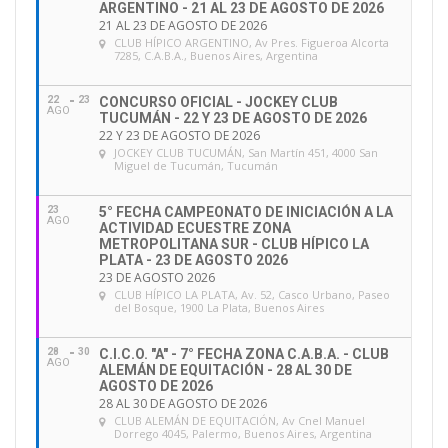
ARGENTINO - 21 AL 23 DE AGOSTO DE 2026
21 AL 23 DE AGOSTO DE 2026
CLUB HÍPICO ARGENTINO
, Av Pres. Figueroa Alcorta
7285, C.A.B.A., Buenos Aires, Argentina
22
23
CONCURSO OFICIAL - JOCKEY CLUB
AGO
TUCUMÁN - 22 Y 23 DE AGOSTO DE 2026
22 Y 23 DE AGOSTO DE 2026
JOCKEY CLUB TUCUMÁN
, San Martín 451, 4000 San
Miguel de Tucumán, Tucumán
23
5° FECHA CAMPEONATO DE INICIACIÓN A LA
AGO
ACTIVIDAD ECUESTRE ZONA
METROPOLITANA SUR - CLUB HÍPICO LA
PLATA - 23 DE AGOSTO 2026
23 DE AGOSTO 2026
CLUB HÍPICO LA PLATA
, Av. 52, Casco Urbano, Paseo
del Bosque, 1900 La Plata, Buenos Aires
28
30
C.I.C.O. "A" - 7° FECHA ZONA C.A.B.A. - CLUB
AGO
ALEMÁN DE EQUITACIÓN - 28 AL 30 DE
AGOSTO DE 2026
28 AL 30 DE AGOSTO DE 2026
CLUB ALEMÁN DE EQUITACIÓN
, Av Cnel Manuel
Dorrego 4045, Palermo, Buenos Aires, Argentina