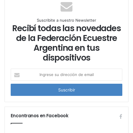
Suscribite a nuestro Newsletter
Recibí todas las novedades
de la Federación Ecuestre
Argentina en tus
dispositivos
I
n
g
r
e
s
e
Encontranos en Facebook
s
u
d