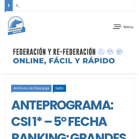
ANTEPROGRAMA: CONCURSO DE ADIESTRAMIENTO – JOCKEY CLUB CÓRDOBA – 29 Y 30 DE AGOSTO DE 2026
Menu
Archivos de Descarga
Salto
ANTEPROGRAMA:
CSI 1* – 5° FECHA
RANKING: GRANDES