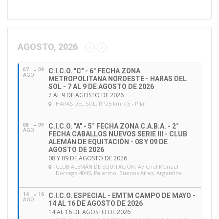
i
r
e
c
c
AGOSTO, 2026
i
ó
07
09
C.I.C.O. "C" - 6° FECHA ZONA
n
AGO
METROPOLITANA NOROESTE - HARAS DEL
d
SOL - 7 AL 9 DE AGOSTO DE 2026
e
7 AL 9 DE AGOSTO DE 2026
HARAS DEL SOL
, RP25 km 7,5 - Pilar
e
m
a
08
09
C.I.C.O. "A" - 5° FECHA ZONA C.A.B.A. - 2°
AGO
FECHA CABALLOS NUEVOS SERIE III - CLUB
i
ALEMÁN DE EQUITACIÓN - 08 Y 09 DE
l
AGOSTO DE 2026
08 Y 09 DE AGOSTO DE 2026
CLUB ALEMÁN DE EQUITACIÓN
, Av Cnel Manuel
Dorrego 4045, Palermo, Buenos Aires, Argentina
14
16
C.I.C.O. ESPECIAL - EMTM CAMPO DE MAYO -
AGO
14 AL 16 DE AGOSTO DE 2026
14 AL 16 DE AGOSTO DE 2026