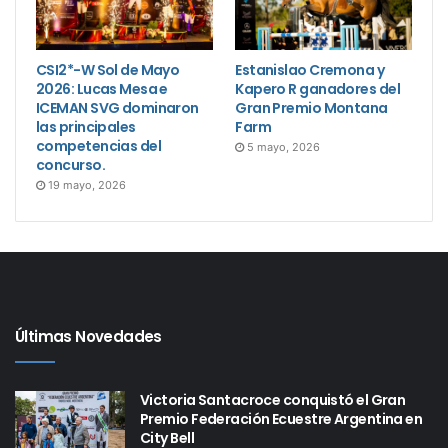
CSI2*-W Sol de Mayo
Estanislao Cremona y
2026: Lucas Mesa e
Kapero R ganadores del
ICEMAN SVG dominaron
Gran Premio Montana
las principales
Farm
competencias del
5 mayo, 2026
concurso.
19 mayo, 2026
Últimas Novedades
Victoria Santacroce conquistó el Gran
Premio Federación Ecuestre Argentina en
City Bell