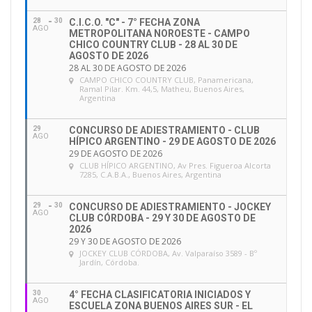
28
30
C.I.C.O. "C" - 7° FECHA ZONA
AGO
METROPOLITANA NOROESTE - CAMPO
CHICO COUNTRY CLUB - 28 AL 30 DE
AGOSTO DE 2026
28 AL 30 DE AGOSTO DE 2026
CAMPO CHICO COUNTRY CLUB
, Panamericana,
Ramal Pilar. Km. 44,5, Matheu, Buenos Aires,
Argentina
29
CONCURSO DE ADIESTRAMIENTO - CLUB
AGO
HÍPICO ARGENTINO - 29 DE AGOSTO DE 2026
29 DE AGOSTO DE 2026
CLUB HÍPICO ARGENTINO
, Av Pres. Figueroa Alcorta
7285, C.A.B.A., Buenos Aires, Argentina
29
30
CONCURSO DE ADIESTRAMIENTO - JOCKEY
AGO
CLUB CÓRDOBA - 29 Y 30 DE AGOSTO DE
2026
29 Y 30 DE AGOSTO DE 2026
JOCKEY CLUB CÓRDOBA
, Av. Valparaíso 3589 - Bº
Jardín, Córdoba.
30
4° FECHA CLASIFICATORIA INICIADOS Y
AGO
ESCUELA ZONA BUENOS AIRES SUR - EL