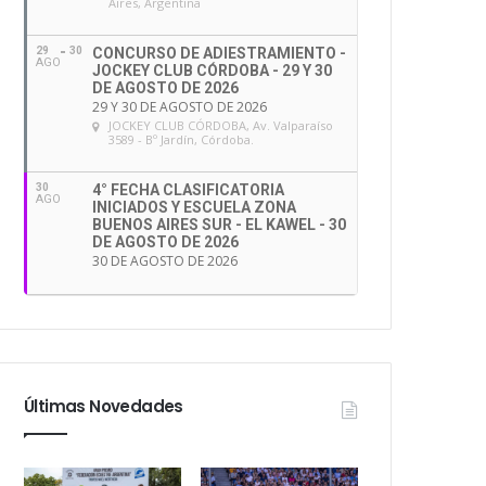
Aires, Argentina
29
30
CONCURSO DE ADIESTRAMIENTO -
AGO
JOCKEY CLUB CÓRDOBA - 29 Y 30
DE AGOSTO DE 2026
29 Y 30 DE AGOSTO DE 2026
JOCKEY CLUB CÓRDOBA
, Av. Valparaíso
3589 - Bº Jardín, Córdoba.
30
4° FECHA CLASIFICATORIA
AGO
INICIADOS Y ESCUELA ZONA
BUENOS AIRES SUR - EL KAWEL - 30
DE AGOSTO DE 2026
30 DE AGOSTO DE 2026
Últimas Novedades