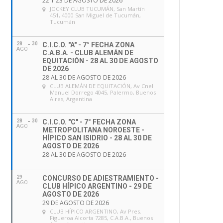
22 Y 23 DE AGOSTO DE 2026
JOCKEY CLUB TUCUMÁN
, San Martín
451, 4000 San Miguel de Tucumán,
Tucumán
28
30
C.I.C.O. "A" - 7° FECHA ZONA
AGO
C.A.B.A. - CLUB ALEMÁN DE
EQUITACIÓN - 28 AL 30 DE AGOSTO
DE 2026
28 AL 30 DE AGOSTO DE 2026
CLUB ALEMÁN DE EQUITACIÓN
, Av Cnel
Manuel Dorrego 4045, Palermo, Buenos
Aires, Argentina
28
30
C.I.C.O. "C" - 7° FECHA ZONA
AGO
METROPOLITANA NOROESTE -
HÍPICO SAN ISIDRIO - 28 AL 30 DE
AGOSTO DE 2026
28 AL 30 DE AGOSTO DE 2026
29
CONCURSO DE ADIESTRAMIENTO -
AGO
CLUB HÍPICO ARGENTINO - 29 DE
AGOSTO DE 2026
29 DE AGOSTO DE 2026
CLUB HÍPICO ARGENTINO
, Av Pres.
Figueroa Alcorta 7285, C.A.B.A., Buenos