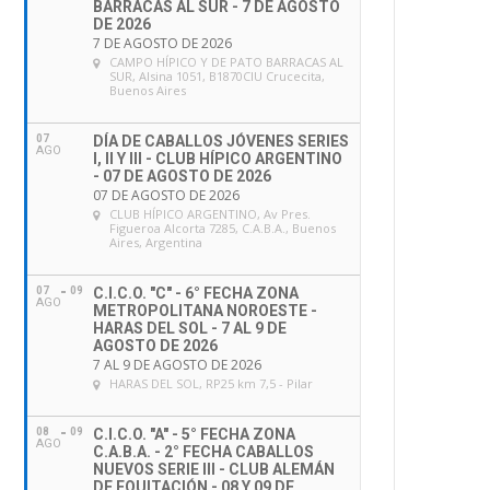
BARRACAS AL SUR - 7 DE AGOSTO
DE 2026
7 DE AGOSTO DE 2026
CAMPO HÍPICO Y DE PATO BARRACAS AL
SUR
, Alsina 1051, B1870CIU Crucecita,
Buenos Aires
07
DÍA DE CABALLOS JÓVENES SERIES
AGO
I, II Y III - CLUB HÍPICO ARGENTINO
- 07 DE AGOSTO DE 2026
07 DE AGOSTO DE 2026
CLUB HÍPICO ARGENTINO
, Av Pres.
Figueroa Alcorta 7285, C.A.B.A., Buenos
Aires, Argentina
07
09
C.I.C.O. "C" - 6° FECHA ZONA
AGO
METROPOLITANA NOROESTE -
HARAS DEL SOL - 7 AL 9 DE
AGOSTO DE 2026
7 AL 9 DE AGOSTO DE 2026
HARAS DEL SOL
, RP25 km 7,5 - Pilar
08
09
C.I.C.O. "A" - 5° FECHA ZONA
AGO
C.A.B.A. - 2° FECHA CABALLOS
NUEVOS SERIE III - CLUB ALEMÁN
DE EQUITACIÓN - 08 Y 09 DE