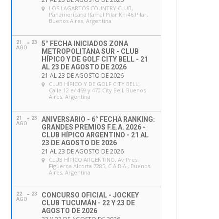
LOS LAGARTOS COUNTRY CLUB
,
Panamericana Ramal Pilar Km46,Pilar,
Buenos Aires, Argentina
21
23
5° FECHA INICIADOS ZONA
AGO
METROPOLITANA SUR - CLUB
HÍPICO Y DE GOLF CITY BELL - 21
AL 23 DE AGOSTO DE 2026
21 AL 23 DE AGOSTO DE 2026
CLUB HÍPICO Y DE GOLF CITY BELL
,
Calle 12 e/ 469 y 470 City Bell, Buenos
Aires, Argentina
21
23
ANIVERSARIO - 6° FECHA RANKING:
AGO
GRANDES PREMIOS F.E.A. 2026 -
CLUB HÍPICO ARGENTINO - 21 AL
23 DE AGOSTO DE 2026
21 AL 23 DE AGOSTO DE 2026
CLUB HÍPICO ARGENTINO
, Av Pres.
Figueroa Alcorta 7285, C.A.B.A., Buenos
Aires, Argentina
22
23
CONCURSO OFICIAL - JOCKEY
AGO
CLUB TUCUMÁN - 22 Y 23 DE
AGOSTO DE 2026