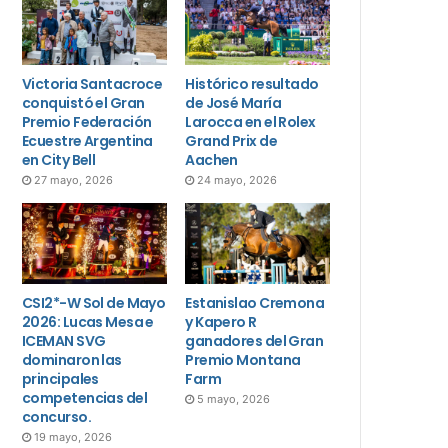
Victoria Santacroce
Histórico resultado
conquistó el Gran
de José María
Premio Federación
Larocca en el Rolex
Ecuestre Argentina
Grand Prix de
en City Bell
Aachen
27 mayo, 2026
24 mayo, 2026
CSI2*-W Sol de Mayo
Estanislao Cremona
2026: Lucas Mesa e
y Kapero R
ICEMAN SVG
ganadores del Gran
dominaron las
Premio Montana
principales
Farm
competencias del
5 mayo, 2026
concurso.
19 mayo, 2026