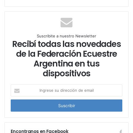
Suscribite a nuestro Newsletter
Recibí todas las novedades
de la Federación Ecuestre
Argentina en tus
dispositivos
I
n
g
r
e
s
e
Encontranos en Facebook
s