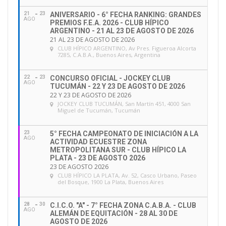
21
23
ANIVERSARIO - 6° FECHA RANKING: GRANDES
AGO
PREMIOS F.E.A. 2026 - CLUB HÍPICO
ARGENTINO - 21 AL 23 DE AGOSTO DE 2026
21 AL 23 DE AGOSTO DE 2026
CLUB HÍPICO ARGENTINO
, Av Pres. Figueroa Alcorta
7285, C.A.B.A., Buenos Aires, Argentina
22
23
CONCURSO OFICIAL - JOCKEY CLUB
AGO
TUCUMÁN - 22 Y 23 DE AGOSTO DE 2026
22 Y 23 DE AGOSTO DE 2026
JOCKEY CLUB TUCUMÁN
, San Martín 451, 4000 San
Miguel de Tucumán, Tucumán
23
5° FECHA CAMPEONATO DE INICIACIÓN A LA
AGO
ACTIVIDAD ECUESTRE ZONA
METROPOLITANA SUR - CLUB HÍPICO LA
PLATA - 23 DE AGOSTO 2026
23 DE AGOSTO 2026
CLUB HÍPICO LA PLATA
, Av. 52, Casco Urbano, Paseo
del Bosque, 1900 La Plata, Buenos Aires
28
30
C.I.C.O. "A" - 7° FECHA ZONA C.A.B.A. - CLUB
AGO
ALEMÁN DE EQUITACIÓN - 28 AL 30 DE
AGOSTO DE 2026