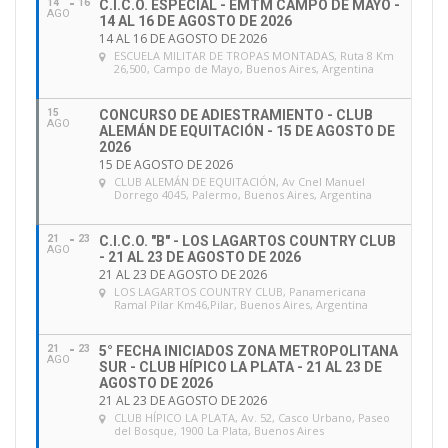
14
16
C.I.C.O. ESPECIAL - EMTM CAMPO DE MAYO -
AGO
14 AL 16 DE AGOSTO DE 2026
14 AL 16 DE AGOSTO DE 2026
ESCUELA MILITAR DE TROPAS MONTADAS
, Ruta 8 Km
26,500, Campo de Mayo, Buenos Aires, Argentina
15
CONCURSO DE ADIESTRAMIENTO - CLUB
AGO
ALEMÁN DE EQUITACIÓN - 15 DE AGOSTO DE
2026
15 DE AGOSTO DE 2026
CLUB ALEMÁN DE EQUITACIÓN
, Av Cnel Manuel
Dorrego 4045, Palermo, Buenos Aires, Argentina
21
23
C.I.C.O. "B" - LOS LAGARTOS COUNTRY CLUB
AGO
- 21 AL 23 DE AGOSTO DE 2026
21 AL 23 DE AGOSTO DE 2026
LOS LAGARTOS COUNTRY CLUB
, Panamericana
Ramal Pilar Km46,Pilar, Buenos Aires, Argentina
21
23
5° FECHA INICIADOS ZONA METROPOLITANA
AGO
SUR - CLUB HÍPICO LA PLATA - 21 AL 23 DE
AGOSTO DE 2026
21 AL 23 DE AGOSTO DE 2026
CLUB HÍPICO LA PLATA
, Av. 52, Casco Urbano, Paseo
del Bosque, 1900 La Plata, Buenos Aires