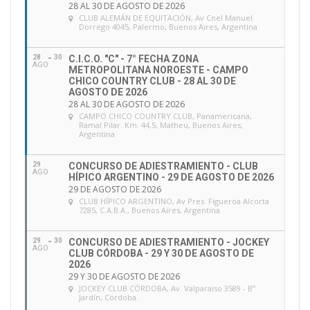
28 AL 30 DE AGOSTO DE 2026
CLUB ALEMÁN DE EQUITACIÓN
, Av Cnel Manuel
Dorrego 4045, Palermo, Buenos Aires, Argentina
28
30
C.I.C.O. "C" - 7° FECHA ZONA
AGO
METROPOLITANA NOROESTE - CAMPO
CHICO COUNTRY CLUB - 28 AL 30 DE
AGOSTO DE 2026
28 AL 30 DE AGOSTO DE 2026
CAMPO CHICO COUNTRY CLUB
, Panamericana,
Ramal Pilar. Km. 44,5, Matheu, Buenos Aires,
Argentina
29
CONCURSO DE ADIESTRAMIENTO - CLUB
AGO
HÍPICO ARGENTINO - 29 DE AGOSTO DE 2026
29 DE AGOSTO DE 2026
CLUB HÍPICO ARGENTINO
, Av Pres. Figueroa Alcorta
7285, C.A.B.A., Buenos Aires, Argentina
29
30
CONCURSO DE ADIESTRAMIENTO - JOCKEY
AGO
CLUB CÓRDOBA - 29 Y 30 DE AGOSTO DE
2026
29 Y 30 DE AGOSTO DE 2026
JOCKEY CLUB CÓRDOBA
, Av. Valparaíso 3589 - Bº
Jardín, Córdoba.