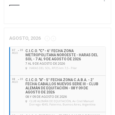
u
d
i
r
e
c
c
AGOSTO, 2026
i
ó
07
09
C.I.C.O. "C" - 6° FECHA ZONA
n
AGO
METROPOLITANA NOROESTE - HARAS DEL
d
SOL - 7 AL 9 DE AGOSTO DE 2026
e
7 AL 9 DE AGOSTO DE 2026
HARAS DEL SOL
, RP25 km 7,5 - Pilar
e
m
a
08
09
C.I.C.O. "A" - 5° FECHA ZONA C.A.B.A. - 2°
AGO
FECHA CABALLOS NUEVOS SERIE III - CLUB
i
ALEMÁN DE EQUITACIÓN - 08 Y 09 DE
l
AGOSTO DE 2026
08 Y 09 DE AGOSTO DE 2026
CLUB ALEMÁN DE EQUITACIÓN
, Av Cnel Manuel
Dorrego 4045, Palermo, Buenos Aires, Argentina