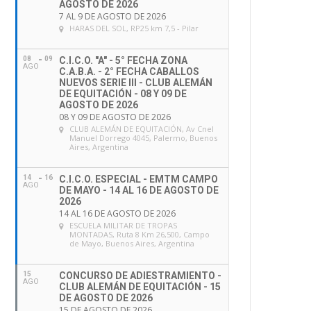
AGOSTO DE 2026
7 AL 9 DE AGOSTO DE 2026
HARAS DEL SOL
, RP25 km 7,5 - Pilar
08
09
C.I.C.O. "A" - 5° FECHA ZONA
AGO
C.A.B.A. - 2° FECHA CABALLOS
NUEVOS SERIE III - CLUB ALEMÁN
DE EQUITACIÓN - 08 Y 09 DE
AGOSTO DE 2026
08 Y 09 DE AGOSTO DE 2026
CLUB ALEMÁN DE EQUITACIÓN
, Av Cnel
Manuel Dorrego 4045, Palermo, Buenos
Aires, Argentina
14
16
C.I.C.O. ESPECIAL - EMTM CAMPO
AGO
DE MAYO - 14 AL 16 DE AGOSTO DE
2026
14 AL 16 DE AGOSTO DE 2026
ESCUELA MILITAR DE TROPAS
MONTADAS
, Ruta 8 Km 26,500, Campo
de Mayo, Buenos Aires, Argentina
15
CONCURSO DE ADIESTRAMIENTO -
AGO
CLUB ALEMÁN DE EQUITACIÓN - 15
DE AGOSTO DE 2026
15 DE AGOSTO DE 2026