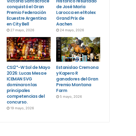
Victoria Santacroce
Histórico resultado
conquistó el Gran
de José María
Premio Federación
Larocca en el Rolex
Ecuestre Argentina
Grand Prix de
en City Bell
Aachen
27 mayo, 2026
24 mayo, 2026
CSI2*-W Sol de Mayo
Estanislao Cremona
2026: Lucas Mesa e
y Kapero R
ICEMAN SVG
ganadores del Gran
dominaron las
Premio Montana
principales
Farm
competencias del
5 mayo, 2026
concurso.
19 mayo, 2026