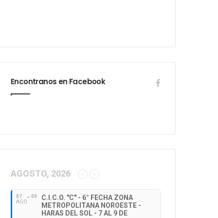
Encontranos en Facebook
AGOSTO, 2026
07
09
C.I.C.O. "C" - 6° FECHA ZONA
AGO
METROPOLITANA NOROESTE -
HARAS DEL SOL - 7 AL 9 DE