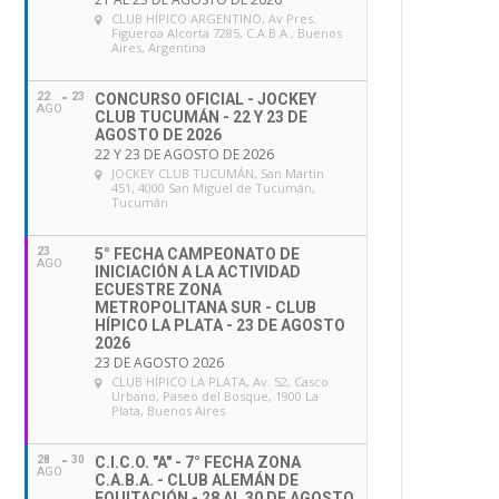
CLUB HÍPICO ARGENTINO
, Av Pres.
Figueroa Alcorta 7285, C.A.B.A., Buenos
Aires, Argentina
22
23
CONCURSO OFICIAL - JOCKEY
AGO
CLUB TUCUMÁN - 22 Y 23 DE
AGOSTO DE 2026
22 Y 23 DE AGOSTO DE 2026
JOCKEY CLUB TUCUMÁN
, San Martín
451, 4000 San Miguel de Tucumán,
Tucumán
23
5° FECHA CAMPEONATO DE
AGO
INICIACIÓN A LA ACTIVIDAD
ECUESTRE ZONA
METROPOLITANA SUR - CLUB
HÍPICO LA PLATA - 23 DE AGOSTO
2026
23 DE AGOSTO 2026
CLUB HÍPICO LA PLATA
, Av. 52, Casco
Urbano, Paseo del Bosque, 1900 La
Plata, Buenos Aires
28
30
C.I.C.O. "A" - 7° FECHA ZONA
AGO
C.A.B.A. - CLUB ALEMÁN DE
EQUITACIÓN - 28 AL 30 DE AGOSTO