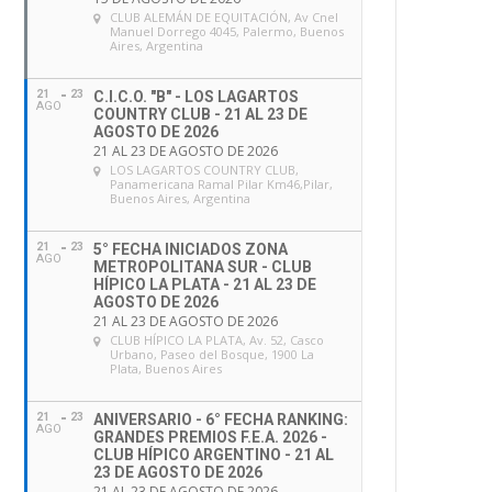
CLUB ALEMÁN DE EQUITACIÓN
, Av Cnel
Manuel Dorrego 4045, Palermo, Buenos
Aires, Argentina
21
23
C.I.C.O. "B" - LOS LAGARTOS
AGO
COUNTRY CLUB - 21 AL 23 DE
AGOSTO DE 2026
21 AL 23 DE AGOSTO DE 2026
LOS LAGARTOS COUNTRY CLUB
,
Panamericana Ramal Pilar Km46,Pilar,
Buenos Aires, Argentina
21
23
5° FECHA INICIADOS ZONA
AGO
METROPOLITANA SUR - CLUB
HÍPICO LA PLATA - 21 AL 23 DE
AGOSTO DE 2026
21 AL 23 DE AGOSTO DE 2026
CLUB HÍPICO LA PLATA
, Av. 52, Casco
Urbano, Paseo del Bosque, 1900 La
Plata, Buenos Aires
21
23
ANIVERSARIO - 6° FECHA RANKING:
AGO
GRANDES PREMIOS F.E.A. 2026 -
CLUB HÍPICO ARGENTINO - 21 AL
23 DE AGOSTO DE 2026
21 AL 23 DE AGOSTO DE 2026