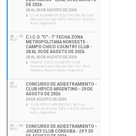
DE 2026
28 AL 30 DE AGOSTO DE 2026
CLUB ALEMÁN DE EQUITACIÓN
, Av Cnel
Manuel Dorrego 4045, Palermo, Buenos
Aires, Argentina
28
30
C.I.C.O. "C" - 7° FECHA ZONA
AGO
METROPOLITANA NOROESTE -
CAMPO CHICO COUNTRY CLUB -
28 AL 30 DE AGOSTO DE 2026
28 AL 30 DE AGOSTO DE 2026
CAMPO CHICO COUNTRY CLUB
,
Panamericana, Ramal Pilar. Km. 44,5,
Matheu, Buenos Aires, Argentina
29
CONCURSO DE ADIESTRAMIENTO -
AGO
CLUB HÍPICO ARGENTINO - 29 DE
AGOSTO DE 2026
29 DE AGOSTO DE 2026
CLUB HÍPICO ARGENTINO
, Av Pres.
Figueroa Alcorta 7285, C.A.B.A., Buenos
Aires, Argentina
29
30
CONCURSO DE ADIESTRAMIENTO -
AGO
JOCKEY CLUB CÓRDOBA - 29 Y 30