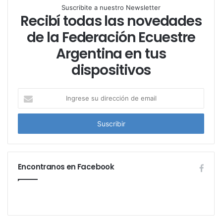
Suscribite a nuestro Newsletter
Recibí todas las novedades
de la Federación Ecuestre
Argentina en tus
dispositivos
I
n
g
r
e
s
e
Encontranos en Facebook
s
u
d
i
r
e