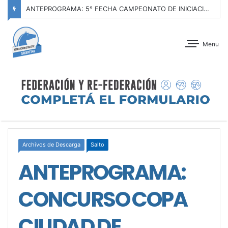
ANTEPROGRAMA: 5° FECHA CAMPEONATO DE INICIACIÓN A LA ACTIVIDAD ECUESTRE ZONA METROPOLITANA SUR – CLUB HÍPICO LA PLATA – 23 DE AGOSTO 2026
Menu
Archivos de Descarga
Salto
ANTEPROGRAMA:
CONCURSO COPA
CIUDAD DE