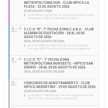
METROPOLITANA SUR - CLUB HÍPICO LA
PLATA - 23 DE AGOSTO 2026
23 DE AGOSTO 2026
CLUB HÍPICO LA PLATA
, Av. 52, Casco Urbano, Paseo
del Bosque, 1900 La Plata, Buenos Aires
28
30
C.I.C.O. "A" - 7° FECHA ZONA C.A.B.A. - CLUB
AGO
ALEMÁN DE EQUITACIÓN - 28 AL 30 DE
AGOSTO DE 2026
28 AL 30 DE AGOSTO DE 2026
CLUB ALEMÁN DE EQUITACIÓN
, Av Cnel Manuel
Dorrego 4045, Palermo, Buenos Aires, Argentina
28
30
C.I.C.O. "C" - 7° FECHA ZONA
AGO
METROPOLITANA NOROESTE - HÍPICO SAN
ISIDRIO - 28 AL 30 DE AGOSTO DE 2026
28 AL 30 DE AGOSTO DE 2026
29
CONCURSO DE ADIESTRAMIENTO - CLUB
AGO
HÍPICO ARGENTINO - 29 DE AGOSTO DE 2026
29 DE AGOSTO DE 2026
CLUB HÍPICO ARGENTINO
, Av Pres. Figueroa Alcorta
7285, C.A.B.A., Buenos Aires, Argentina