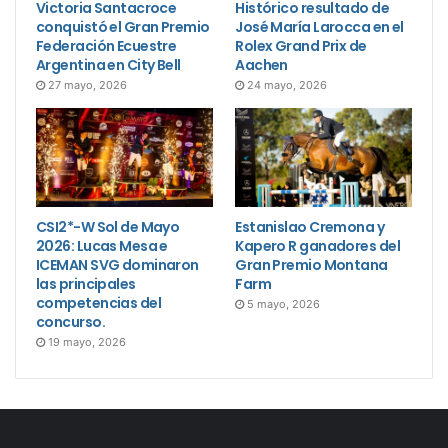
Victoria Santacroce
Histórico resultado de
conquistó el Gran Premio
José María Larocca en el
Federación Ecuestre
Rolex Grand Prix de
Argentina en City Bell
Aachen
27 mayo, 2026
24 mayo, 2026
CSI2*-W Sol de Mayo
Estanislao Cremona y
2026: Lucas Mesa e
Kapero R ganadores del
ICEMAN SVG dominaron
Gran Premio Montana
las principales
Farm
competencias del
5 mayo, 2026
concurso.
19 mayo, 2026