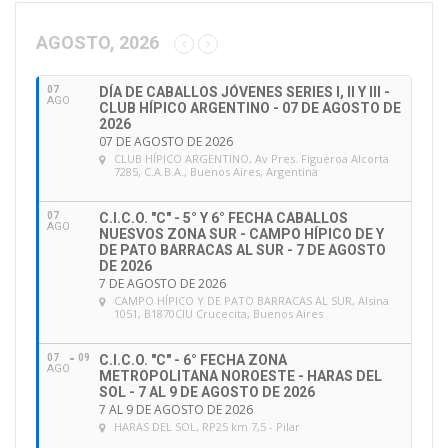
c
c
AGOSTO, 2026
i
ó
07
DÍA DE CABALLOS JÓVENES SERIES I, II Y III -
n
AGO
CLUB HÍPICO ARGENTINO - 07 DE AGOSTO DE
d
2026
e
07 DE AGOSTO DE 2026
CLUB HÍPICO ARGENTINO
, Av Pres. Figueroa Alcorta
e
7285, C.A.B.A., Buenos Aires, Argentina
m
a
07
C.I.C.O. "C" - 5° Y 6° FECHA CABALLOS
i
AGO
NUESVOS ZONA SUR - CAMPO HÍPICO DE Y
l
DE PATO BARRACAS AL SUR - 7 DE AGOSTO
DE 2026
7 DE AGOSTO DE 2026
CAMPO HÍPICO Y DE PATO BARRACAS AL SUR
, Alsina
1051, B1870CIU Crucecita, Buenos Aires
07
09
C.I.C.O. "C" - 6° FECHA ZONA
AGO
METROPOLITANA NOROESTE - HARAS DEL
SOL - 7 AL 9 DE AGOSTO DE 2026
7 AL 9 DE AGOSTO DE 2026
HARAS DEL SOL
, RP25 km 7,5 - Pilar