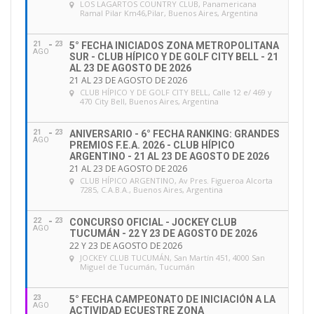
LOS LAGARTOS COUNTRY CLUB
, Panamericana
Ramal Pilar Km46,Pilar, Buenos Aires, Argentina
21
23
5° FECHA INICIADOS ZONA METROPOLITANA
AGO
SUR - CLUB HÍPICO Y DE GOLF CITY BELL - 21
AL 23 DE AGOSTO DE 2026
21 AL 23 DE AGOSTO DE 2026
CLUB HÍPICO Y DE GOLF CITY BELL
, Calle 12 e/ 469 y
470 City Bell, Buenos Aires, Argentina
21
23
ANIVERSARIO - 6° FECHA RANKING: GRANDES
AGO
PREMIOS F.E.A. 2026 - CLUB HÍPICO
ARGENTINO - 21 AL 23 DE AGOSTO DE 2026
21 AL 23 DE AGOSTO DE 2026
CLUB HÍPICO ARGENTINO
, Av Pres. Figueroa Alcorta
7285, C.A.B.A., Buenos Aires, Argentina
22
23
CONCURSO OFICIAL - JOCKEY CLUB
AGO
TUCUMÁN - 22 Y 23 DE AGOSTO DE 2026
22 Y 23 DE AGOSTO DE 2026
JOCKEY CLUB TUCUMÁN
, San Martín 451, 4000 San
Miguel de Tucumán, Tucumán
23
5° FECHA CAMPEONATO DE INICIACIÓN A LA
AGO
ACTIVIDAD ECUESTRE ZONA