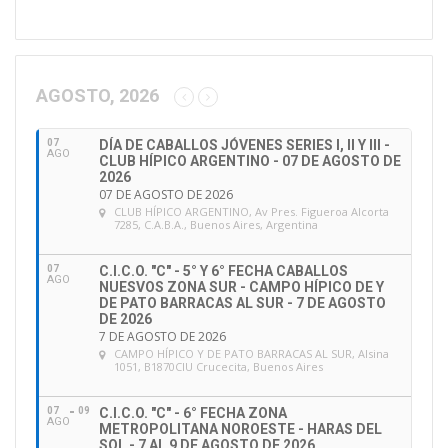
i
r
e
c
c
AGOSTO, 2026
i
ó
07
DÍA DE CABALLOS JÓVENES SERIES I, II Y III -
n
AGO
CLUB HÍPICO ARGENTINO - 07 DE AGOSTO DE
d
2026
e
07 DE AGOSTO DE 2026
CLUB HÍPICO ARGENTINO
, Av Pres. Figueroa Alcorta
e
7285, C.A.B.A., Buenos Aires, Argentina
m
a
07
C.I.C.O. "C" - 5° Y 6° FECHA CABALLOS
i
AGO
NUESVOS ZONA SUR - CAMPO HÍPICO DE Y
l
DE PATO BARRACAS AL SUR - 7 DE AGOSTO
DE 2026
7 DE AGOSTO DE 2026
CAMPO HÍPICO Y DE PATO BARRACAS AL SUR
, Alsina
1051, B1870CIU Crucecita, Buenos Aires
07
09
C.I.C.O. "C" - 6° FECHA ZONA
AGO
METROPOLITANA NOROESTE - HARAS DEL
SOL - 7 AL 9 DE AGOSTO DE 2026