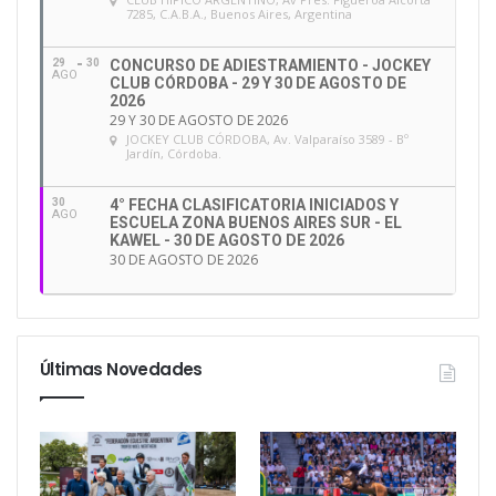
7285, C.A.B.A., Buenos Aires, Argentina
29
30
CONCURSO DE ADIESTRAMIENTO - JOCKEY
AGO
CLUB CÓRDOBA - 29 Y 30 DE AGOSTO DE
2026
29 Y 30 DE AGOSTO DE 2026
JOCKEY CLUB CÓRDOBA
, Av. Valparaíso 3589 - Bº
Jardín, Córdoba.
30
4° FECHA CLASIFICATORIA INICIADOS Y
AGO
ESCUELA ZONA BUENOS AIRES SUR - EL
KAWEL - 30 DE AGOSTO DE 2026
30 DE AGOSTO DE 2026
Últimas Novedades