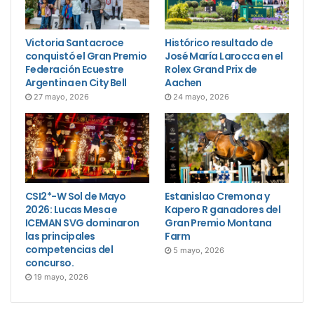
Victoria Santacroce
Histórico resultado de
conquistó el Gran Premio
José María Larocca en el
Federación Ecuestre
Rolex Grand Prix de
Argentina en City Bell
Aachen
27 mayo, 2026
24 mayo, 2026
CSI2*-W Sol de Mayo
Estanislao Cremona y
2026: Lucas Mesa e
Kapero R ganadores del
ICEMAN SVG dominaron
Gran Premio Montana
las principales
Farm
competencias del
5 mayo, 2026
concurso.
19 mayo, 2026