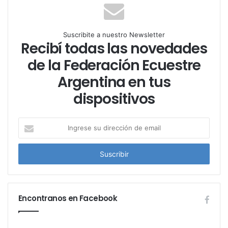
Suscribite a nuestro Newsletter
Recibí todas las novedades
de la Federación Ecuestre
Argentina en tus
dispositivos
I
n
g
r
e
s
e
Encontranos en Facebook
s
u
d