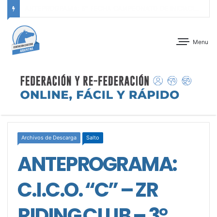
ANTEPROGRAMA: CONCURSO DE ADIESTRAMIENTO – JOCKEY CLUB CÓRDOBA – 29 Y 30 DE AGOSTO DE 2026
Menu
Archivos de Descarga
Salto
ANTEPROGRAMA:
C.I.C.O. “C” – ZR
RIDING CLUB – 3°