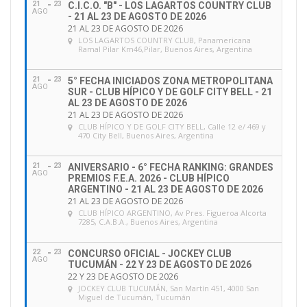
21
23
C.I.C.O. "B" - LOS LAGARTOS COUNTRY CLUB
AGO
- 21 AL 23 DE AGOSTO DE 2026
21 AL 23 DE AGOSTO DE 2026
LOS LAGARTOS COUNTRY CLUB
, Panamericana
Ramal Pilar Km46,Pilar, Buenos Aires, Argentina
21
23
5° FECHA INICIADOS ZONA METROPOLITANA
AGO
SUR - CLUB HÍPICO Y DE GOLF CITY BELL - 21
AL 23 DE AGOSTO DE 2026
21 AL 23 DE AGOSTO DE 2026
CLUB HÍPICO Y DE GOLF CITY BELL
, Calle 12 e/ 469 y
470 City Bell, Buenos Aires, Argentina
21
23
ANIVERSARIO - 6° FECHA RANKING: GRANDES
AGO
PREMIOS F.E.A. 2026 - CLUB HÍPICO
ARGENTINO - 21 AL 23 DE AGOSTO DE 2026
21 AL 23 DE AGOSTO DE 2026
CLUB HÍPICO ARGENTINO
, Av Pres. Figueroa Alcorta
7285, C.A.B.A., Buenos Aires, Argentina
22
23
CONCURSO OFICIAL - JOCKEY CLUB
AGO
TUCUMÁN - 22 Y 23 DE AGOSTO DE 2026
22 Y 23 DE AGOSTO DE 2026
JOCKEY CLUB TUCUMÁN
, San Martín 451, 4000 San
Miguel de Tucumán, Tucumán