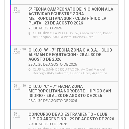
23
5° FECHA CAMPEONATO DE INICIACIÓN A LA
AGO
ACTIVIDAD ECUESTRE ZONA
METROPOLITANA SUR - CLUB HÍPICO LA
PLATA - 23 DE AGOSTO 2026
23 DE AGOSTO 2026
CLUB HÍPICO LA PLATA
, Av. 52, Casco Urbano, Paseo
del Bosque, 1900 La Plata, Buenos Aires
28
30
C.I.C.O. "A" - 7° FECHA ZONA C.A.B.A. - CLUB
AGO
ALEMÁN DE EQUITACIÓN - 28 AL 30 DE
AGOSTO DE 2026
28 AL 30 DE AGOSTO DE 2026
CLUB ALEMÁN DE EQUITACIÓN
, Av Cnel Manuel
Dorrego 4045, Palermo, Buenos Aires, Argentina
28
30
C.I.C.O. "C" - 7° FECHA ZONA
AGO
METROPOLITANA NOROESTE - HÍPICO SAN
ISIDRIO - 28 AL 30 DE AGOSTO DE 2026
28 AL 30 DE AGOSTO DE 2026
29
CONCURSO DE ADIESTRAMIENTO - CLUB
AGO
HÍPICO ARGENTINO - 29 DE AGOSTO DE 2026
29 DE AGOSTO DE 2026
CLUB HÍPICO ARGENTINO
, Av Pres. Figueroa Alcorta