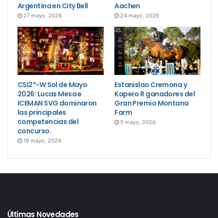
Argentina en City Bell
Aachen
27 mayo, 2026
24 mayo, 2026
CSI2*-W Sol de Mayo
Estanislao Cremona y
2026: Lucas Mesa e
Kapero R ganadores del
ICEMAN SVG dominaron
Gran Premio Montana
las principales
Farm
competencias del
5 mayo, 2026
concurso.
19 mayo, 2026
Últimas Novedades