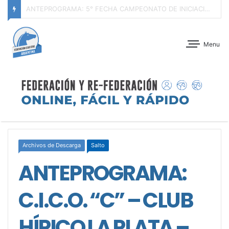
ANTEPROGRAMA: CONCURSO DE ADIESTRAMIENTO – JOCKEY CLUB CÓRDOBA – 29 Y 30 DE AGOSTO DE 2026
Menu
Archivos de Descarga
Salto
ANTEPROGRAMA:
C.I.C.O. “C” – CLUB
HÍPICO LA PLATA –