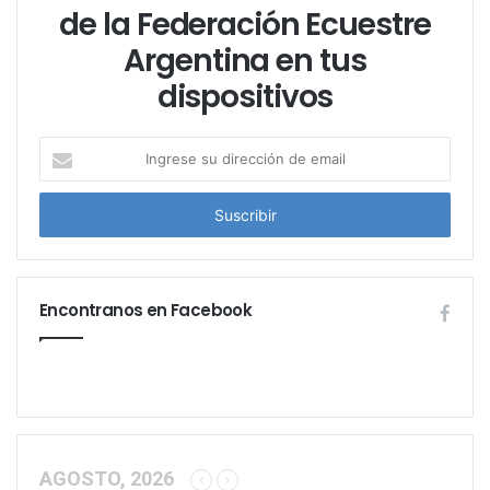
de la Federación Ecuestre
Argentina en tus
dispositivos
I
n
g
r
e
s
e
Encontranos en Facebook
s
u
d
i
r
e
c
c
AGOSTO, 2026