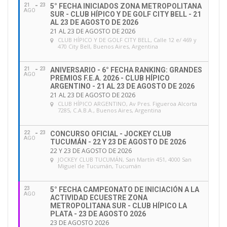
21
23
5° FECHA INICIADOS ZONA METROPOLITANA
AGO
SUR - CLUB HÍPICO Y DE GOLF CITY BELL - 21
AL 23 DE AGOSTO DE 2026
21 AL 23 DE AGOSTO DE 2026
CLUB HÍPICO Y DE GOLF CITY BELL
, Calle 12 e/ 469 y
470 City Bell, Buenos Aires, Argentina
21
23
ANIVERSARIO - 6° FECHA RANKING: GRANDES
AGO
PREMIOS F.E.A. 2026 - CLUB HÍPICO
ARGENTINO - 21 AL 23 DE AGOSTO DE 2026
21 AL 23 DE AGOSTO DE 2026
CLUB HÍPICO ARGENTINO
, Av Pres. Figueroa Alcorta
7285, C.A.B.A., Buenos Aires, Argentina
22
23
CONCURSO OFICIAL - JOCKEY CLUB
AGO
TUCUMÁN - 22 Y 23 DE AGOSTO DE 2026
22 Y 23 DE AGOSTO DE 2026
JOCKEY CLUB TUCUMÁN
, San Martín 451, 4000 San
Miguel de Tucumán, Tucumán
23
5° FECHA CAMPEONATO DE INICIACIÓN A LA
AGO
ACTIVIDAD ECUESTRE ZONA
METROPOLITANA SUR - CLUB HÍPICO LA
PLATA - 23 DE AGOSTO 2026
23 DE AGOSTO 2026