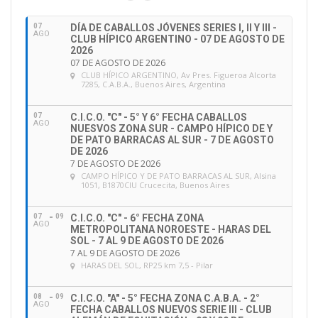
i
ó
07
DÍA DE CABALLOS JÓVENES SERIES I, II Y III -
n
AGO
CLUB HÍPICO ARGENTINO - 07 DE AGOSTO DE
d
2026
e
07 DE AGOSTO DE 2026
CLUB HÍPICO ARGENTINO
, Av Pres. Figueroa Alcorta
e
7285, C.A.B.A., Buenos Aires, Argentina
m
a
07
C.I.C.O. "C" - 5° Y 6° FECHA CABALLOS
i
AGO
NUESVOS ZONA SUR - CAMPO HÍPICO DE Y
l
DE PATO BARRACAS AL SUR - 7 DE AGOSTO
DE 2026
7 DE AGOSTO DE 2026
CAMPO HÍPICO Y DE PATO BARRACAS AL SUR
, Alsina
1051, B1870CIU Crucecita, Buenos Aires
07
09
C.I.C.O. "C" - 6° FECHA ZONA
AGO
METROPOLITANA NOROESTE - HARAS DEL
SOL - 7 AL 9 DE AGOSTO DE 2026
7 AL 9 DE AGOSTO DE 2026
HARAS DEL SOL
, RP25 km 7,5 - Pilar
08
09
C.I.C.O. "A" - 5° FECHA ZONA C.A.B.A. - 2°
AGO
FECHA CABALLOS NUEVOS SERIE III - CLUB