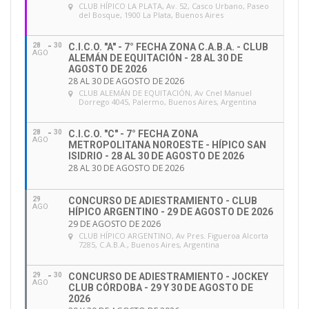
CLUB HÍPICO LA PLATA
, Av. 52, Casco Urbano, Paseo
del Bosque, 1900 La Plata, Buenos Aires
28
30
C.I.C.O. "A" - 7° FECHA ZONA C.A.B.A. - CLUB
AGO
ALEMÁN DE EQUITACIÓN - 28 AL 30 DE
AGOSTO DE 2026
28 AL 30 DE AGOSTO DE 2026
CLUB ALEMÁN DE EQUITACIÓN
, Av Cnel Manuel
Dorrego 4045, Palermo, Buenos Aires, Argentina
28
30
C.I.C.O. "C" - 7° FECHA ZONA
AGO
METROPOLITANA NOROESTE - HÍPICO SAN
ISIDRIO - 28 AL 30 DE AGOSTO DE 2026
28 AL 30 DE AGOSTO DE 2026
29
CONCURSO DE ADIESTRAMIENTO - CLUB
AGO
HÍPICO ARGENTINO - 29 DE AGOSTO DE 2026
29 DE AGOSTO DE 2026
CLUB HÍPICO ARGENTINO
, Av Pres. Figueroa Alcorta
7285, C.A.B.A., Buenos Aires, Argentina
29
30
CONCURSO DE ADIESTRAMIENTO - JOCKEY
AGO
CLUB CÓRDOBA - 29 Y 30 DE AGOSTO DE
2026