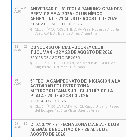
21
23
ANIVERSARIO - 6° FECHA RANKING: GRANDES
AGO
PREMIOS F.E.A. 2026 - CLUB HÍPICO
ARGENTINO - 21 AL 23 DE AGOSTO DE 2026
21 AL 23 DE AGOSTO DE 2026
CLUB HÍPICO ARGENTINO
, Av Pres. Figueroa Alcorta
7285, C.A.B.A., Buenos Aires, Argentina
22
23
CONCURSO OFICIAL - JOCKEY CLUB
AGO
TUCUMÁN - 22 Y 23 DE AGOSTO DE 2026
22 Y 23 DE AGOSTO DE 2026
JOCKEY CLUB TUCUMÁN
, San Martín 451, 4000 San
Miguel de Tucumán, Tucumán
23
5° FECHA CAMPEONATO DE INICIACIÓN A LA
AGO
ACTIVIDAD ECUESTRE ZONA
METROPOLITANA SUR - CLUB HÍPICO LA
PLATA - 23 DE AGOSTO 2026
23 DE AGOSTO 2026
CLUB HÍPICO LA PLATA
, Av. 52, Casco Urbano, Paseo
del Bosque, 1900 La Plata, Buenos Aires
28
30
C.I.C.O. "A" - 7° FECHA ZONA C.A.B.A. - CLUB
AGO
ALEMÁN DE EQUITACIÓN - 28 AL 30 DE
AGOSTO DE 2026