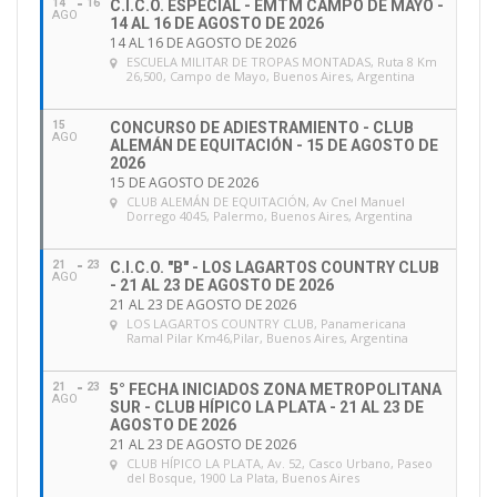
14
16
C.I.C.O. ESPECIAL - EMTM CAMPO DE MAYO -
AGO
14 AL 16 DE AGOSTO DE 2026
14 AL 16 DE AGOSTO DE 2026
ESCUELA MILITAR DE TROPAS MONTADAS
, Ruta 8 Km
26,500, Campo de Mayo, Buenos Aires, Argentina
15
CONCURSO DE ADIESTRAMIENTO - CLUB
AGO
ALEMÁN DE EQUITACIÓN - 15 DE AGOSTO DE
2026
15 DE AGOSTO DE 2026
CLUB ALEMÁN DE EQUITACIÓN
, Av Cnel Manuel
Dorrego 4045, Palermo, Buenos Aires, Argentina
21
23
C.I.C.O. "B" - LOS LAGARTOS COUNTRY CLUB
AGO
- 21 AL 23 DE AGOSTO DE 2026
21 AL 23 DE AGOSTO DE 2026
LOS LAGARTOS COUNTRY CLUB
, Panamericana
Ramal Pilar Km46,Pilar, Buenos Aires, Argentina
21
23
5° FECHA INICIADOS ZONA METROPOLITANA
AGO
SUR - CLUB HÍPICO LA PLATA - 21 AL 23 DE
AGOSTO DE 2026
21 AL 23 DE AGOSTO DE 2026
CLUB HÍPICO LA PLATA
, Av. 52, Casco Urbano, Paseo
del Bosque, 1900 La Plata, Buenos Aires