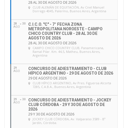
28 AL 30 DE AGOSTO DE 2026
CLUB ALEMÁN DE EQUITACIÓN
, Av Cnel Manuel
Dorrego 4045, Palermo, Buenos Aires, Argentina
28
30
C.I.C.O. "C" - 7° FECHA ZONA
AGO
METROPOLITANA NOROESTE - CAMPO
CHICO COUNTRY CLUB - 28 AL 30 DE
AGOSTO DE 2026
28 AL 30 DE AGOSTO DE 2026
CAMPO CHICO COUNTRY CLUB
, Panamericana,
Ramal Pilar. Km. 44,5, Matheu, Buenos Aires,
Argentina
29
CONCURSO DE ADIESTRAMIENTO - CLUB
AGO
HÍPICO ARGENTINO - 29 DE AGOSTO DE 2026
29 DE AGOSTO DE 2026
CLUB HÍPICO ARGENTINO
, Av Pres. Figueroa Alcorta
7285, C.A.B.A., Buenos Aires, Argentina
29
30
CONCURSO DE ADIESTRAMIENTO - JOCKEY
AGO
CLUB CÓRDOBA - 29 Y 30 DE AGOSTO DE
2026
29 Y 30 DE AGOSTO DE 2026
JOCKEY CLUB CÓRDOBA
, Av. Valparaíso 3589 - Bº
Jardín, Córdoba.