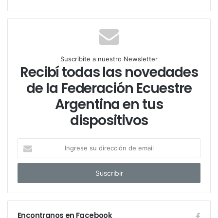
Suscribite a nuestro Newsletter
Recibí todas las novedades
de la Federación Ecuestre
Argentina en tus
dispositivos
I
n
g
r
e
s
e
Encontranos en Facebook
s