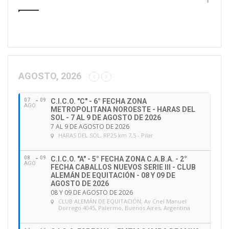
u
d
i
r
e
c
c
AGOSTO, 2026
i
ó
07
09
C.I.C.O. "C" - 6° FECHA ZONA
n
AGO
METROPOLITANA NOROESTE - HARAS DEL
d
SOL - 7 AL 9 DE AGOSTO DE 2026
e
7 AL 9 DE AGOSTO DE 2026
HARAS DEL SOL
, RP25 km 7,5 - Pilar
e
m
a
08
09
C.I.C.O. "A" - 5° FECHA ZONA C.A.B.A. - 2°
AGO
FECHA CABALLOS NUEVOS SERIE III - CLUB
i
ALEMÁN DE EQUITACIÓN - 08 Y 09 DE
l
AGOSTO DE 2026
08 Y 09 DE AGOSTO DE 2026
CLUB ALEMÁN DE EQUITACIÓN
, Av Cnel Manuel
Dorrego 4045, Palermo, Buenos Aires, Argentina