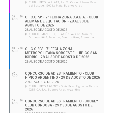
CLUB HÍPICO LA PLATA
, Av. 52, Casco Urbano, Paseo
del Bosque, 1900 La Plata, Buenos Aires
28
30
C.I.C.O. "A" - 7° FECHA ZONA C.A.B.A. - CLUB
AGO
ALEMÁN DE EQUITACIÓN - 28 AL 30 DE
AGOSTO DE 2026
28 AL 30 DE AGOSTO DE 2026
CLUB ALEMÁN DE EQUITACIÓN
, Av Cnel Manuel
Dorrego 4045, Palermo, Buenos Aires, Argentina
28
30
C.I.C.O. "C" - 7° FECHA ZONA
AGO
METROPOLITANA NOROESTE - HÍPICO SAN
ISIDRIO - 28 AL 30 DE AGOSTO DE 2026
28 AL 30 DE AGOSTO DE 2026
29
CONCURSO DE ADIESTRAMIENTO - CLUB
AGO
HÍPICO ARGENTINO - 29 DE AGOSTO DE 2026
29 DE AGOSTO DE 2026
CLUB HÍPICO ARGENTINO
, Av Pres. Figueroa Alcorta
7285, C.A.B.A., Buenos Aires, Argentina
29
30
CONCURSO DE ADIESTRAMIENTO - JOCKEY
AGO
CLUB CÓRDOBA - 29 Y 30 DE AGOSTO DE
2026