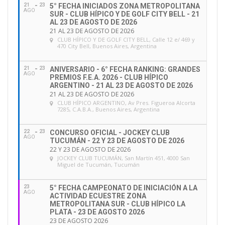
21
23
5° FECHA INICIADOS ZONA METROPOLITANA
AGO
SUR - CLUB HÍPICO Y DE GOLF CITY BELL - 21
AL 23 DE AGOSTO DE 2026
21 AL 23 DE AGOSTO DE 2026
CLUB HÍPICO Y DE GOLF CITY BELL
, Calle 12 e/ 469 y
470 City Bell, Buenos Aires, Argentina
21
23
ANIVERSARIO - 6° FECHA RANKING: GRANDES
AGO
PREMIOS F.E.A. 2026 - CLUB HÍPICO
ARGENTINO - 21 AL 23 DE AGOSTO DE 2026
21 AL 23 DE AGOSTO DE 2026
CLUB HÍPICO ARGENTINO
, Av Pres. Figueroa Alcorta
7285, C.A.B.A., Buenos Aires, Argentina
22
23
CONCURSO OFICIAL - JOCKEY CLUB
AGO
TUCUMÁN - 22 Y 23 DE AGOSTO DE 2026
22 Y 23 DE AGOSTO DE 2026
JOCKEY CLUB TUCUMÁN
, San Martín 451, 4000 San
Miguel de Tucumán, Tucumán
23
5° FECHA CAMPEONATO DE INICIACIÓN A LA
AGO
ACTIVIDAD ECUESTRE ZONA
METROPOLITANA SUR - CLUB HÍPICO LA
PLATA - 23 DE AGOSTO 2026
23 DE AGOSTO 2026