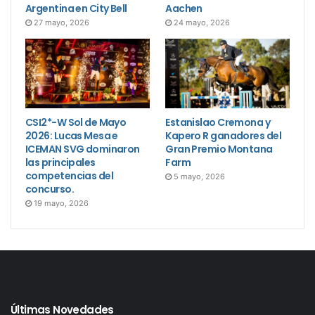
Argentina en City Bell
Aachen
27 mayo, 2026
24 mayo, 2026
CSI2*-W Sol de Mayo
Estanislao Cremona y
2026: Lucas Mesa e
Kapero R ganadores del
ICEMAN SVG dominaron
Gran Premio Montana
las principales
Farm
competencias del
5 mayo, 2026
concurso.
19 mayo, 2026
Últimas Novedades