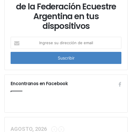
de la Federación Ecuestre
Argentina en tus
dispositivos
I
n
g
r
e
s
e
Encontranos en Facebook
s
u
d
i
r
e
c
c
AGOSTO, 2026