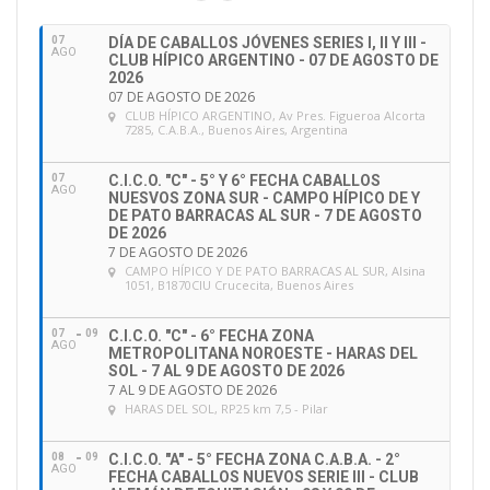
i
ó
07
DÍA DE CABALLOS JÓVENES SERIES I, II Y III -
n
AGO
CLUB HÍPICO ARGENTINO - 07 DE AGOSTO DE
d
2026
e
07 DE AGOSTO DE 2026
CLUB HÍPICO ARGENTINO
, Av Pres. Figueroa Alcorta
e
7285, C.A.B.A., Buenos Aires, Argentina
m
a
07
C.I.C.O. "C" - 5° Y 6° FECHA CABALLOS
i
AGO
NUESVOS ZONA SUR - CAMPO HÍPICO DE Y
l
DE PATO BARRACAS AL SUR - 7 DE AGOSTO
DE 2026
7 DE AGOSTO DE 2026
CAMPO HÍPICO Y DE PATO BARRACAS AL SUR
, Alsina
1051, B1870CIU Crucecita, Buenos Aires
07
09
C.I.C.O. "C" - 6° FECHA ZONA
AGO
METROPOLITANA NOROESTE - HARAS DEL
SOL - 7 AL 9 DE AGOSTO DE 2026
7 AL 9 DE AGOSTO DE 2026
HARAS DEL SOL
, RP25 km 7,5 - Pilar
08
09
C.I.C.O. "A" - 5° FECHA ZONA C.A.B.A. - 2°
AGO
FECHA CABALLOS NUEVOS SERIE III - CLUB