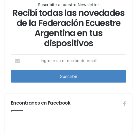
Suscribite a nuestro Newsletter
Recibí todas las novedades
de la Federación Ecuestre
Argentina en tus
dispositivos
I
n
g
r
e
s
e
Encontranos en Facebook
s
u
d
i
r
e