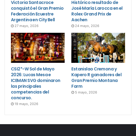
Victoria Santacroce
Histórico resultado de
conquistó el Gran Premio
José María Larocca en el
Federación Ecuestre
Rolex Grand Prix de
Argentina en City Bell
Aachen
27 mayo, 2026
24 mayo, 2026
CSI2*-W Sol de Mayo
Estanislao Cremona y
2026: Lucas Mesa e
Kapero R ganadores del
ICEMAN SVG dominaron
Gran Premio Montana
las principales
Farm
competencias del
5 mayo, 2026
concurso.
19 mayo, 2026