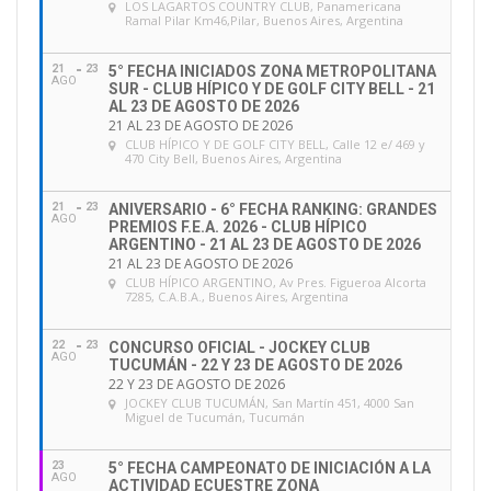
LOS LAGARTOS COUNTRY CLUB
, Panamericana
Ramal Pilar Km46,Pilar, Buenos Aires, Argentina
21
23
5° FECHA INICIADOS ZONA METROPOLITANA
AGO
SUR - CLUB HÍPICO Y DE GOLF CITY BELL - 21
AL 23 DE AGOSTO DE 2026
21 AL 23 DE AGOSTO DE 2026
CLUB HÍPICO Y DE GOLF CITY BELL
, Calle 12 e/ 469 y
470 City Bell, Buenos Aires, Argentina
21
23
ANIVERSARIO - 6° FECHA RANKING: GRANDES
AGO
PREMIOS F.E.A. 2026 - CLUB HÍPICO
ARGENTINO - 21 AL 23 DE AGOSTO DE 2026
21 AL 23 DE AGOSTO DE 2026
CLUB HÍPICO ARGENTINO
, Av Pres. Figueroa Alcorta
7285, C.A.B.A., Buenos Aires, Argentina
22
23
CONCURSO OFICIAL - JOCKEY CLUB
AGO
TUCUMÁN - 22 Y 23 DE AGOSTO DE 2026
22 Y 23 DE AGOSTO DE 2026
JOCKEY CLUB TUCUMÁN
, San Martín 451, 4000 San
Miguel de Tucumán, Tucumán
23
5° FECHA CAMPEONATO DE INICIACIÓN A LA
AGO
ACTIVIDAD ECUESTRE ZONA