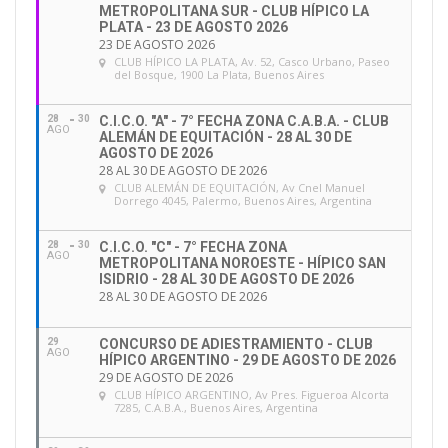
METROPOLITANA SUR - CLUB HÍPICO LA
PLATA - 23 DE AGOSTO 2026
23 DE AGOSTO 2026
CLUB HÍPICO LA PLATA
, Av. 52, Casco Urbano, Paseo
del Bosque, 1900 La Plata, Buenos Aires
28
30
C.I.C.O. "A" - 7° FECHA ZONA C.A.B.A. - CLUB
AGO
ALEMÁN DE EQUITACIÓN - 28 AL 30 DE
AGOSTO DE 2026
28 AL 30 DE AGOSTO DE 2026
CLUB ALEMÁN DE EQUITACIÓN
, Av Cnel Manuel
Dorrego 4045, Palermo, Buenos Aires, Argentina
28
30
C.I.C.O. "C" - 7° FECHA ZONA
AGO
METROPOLITANA NOROESTE - HÍPICO SAN
ISIDRIO - 28 AL 30 DE AGOSTO DE 2026
28 AL 30 DE AGOSTO DE 2026
29
CONCURSO DE ADIESTRAMIENTO - CLUB
AGO
HÍPICO ARGENTINO - 29 DE AGOSTO DE 2026
29 DE AGOSTO DE 2026
CLUB HÍPICO ARGENTINO
, Av Pres. Figueroa Alcorta
7285, C.A.B.A., Buenos Aires, Argentina