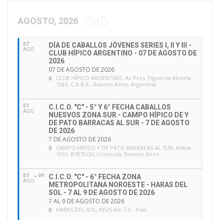
c
c
AGOSTO, 2026
i
ó
07
DÍA DE CABALLOS JÓVENES SERIES I, II Y III -
n
AGO
CLUB HÍPICO ARGENTINO - 07 DE AGOSTO DE
d
2026
e
07 DE AGOSTO DE 2026
CLUB HÍPICO ARGENTINO
, Av Pres. Figueroa Alcorta
e
7285, C.A.B.A., Buenos Aires, Argentina
m
a
07
C.I.C.O. "C" - 5° Y 6° FECHA CABALLOS
i
AGO
NUESVOS ZONA SUR - CAMPO HÍPICO DE Y
l
DE PATO BARRACAS AL SUR - 7 DE AGOSTO
DE 2026
7 DE AGOSTO DE 2026
CAMPO HÍPICO Y DE PATO BARRACAS AL SUR
, Alsina
1051, B1870CIU Crucecita, Buenos Aires
07
09
C.I.C.O. "C" - 6° FECHA ZONA
AGO
METROPOLITANA NOROESTE - HARAS DEL
SOL - 7 AL 9 DE AGOSTO DE 2026
7 AL 9 DE AGOSTO DE 2026
HARAS DEL SOL
, RP25 km 7,5 - Pilar