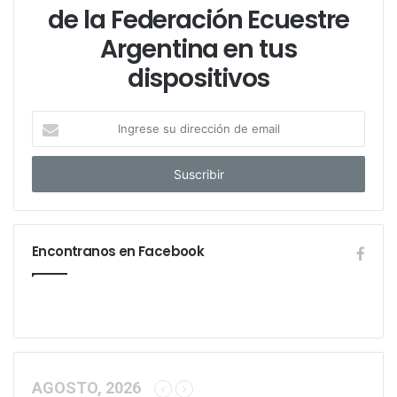
de la Federación Ecuestre
Argentina en tus
dispositivos
I
n
g
r
e
s
e
Encontranos en Facebook
s
u
d
i
r
e
c
c
AGOSTO, 2026