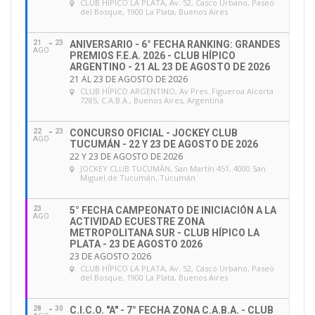
CLUB HÍPICO LA PLATA
, Av. 52, Casco Urbano, Paseo
del Bosque, 1900 La Plata, Buenos Aires
21
23
ANIVERSARIO - 6° FECHA RANKING: GRANDES
AGO
PREMIOS F.E.A. 2026 - CLUB HÍPICO
ARGENTINO - 21 AL 23 DE AGOSTO DE 2026
21 AL 23 DE AGOSTO DE 2026
CLUB HÍPICO ARGENTINO
, Av Pres. Figueroa Alcorta
7285, C.A.B.A., Buenos Aires, Argentina
22
23
CONCURSO OFICIAL - JOCKEY CLUB
AGO
TUCUMÁN - 22 Y 23 DE AGOSTO DE 2026
22 Y 23 DE AGOSTO DE 2026
JOCKEY CLUB TUCUMÁN
, San Martín 451, 4000 San
Miguel de Tucumán, Tucumán
23
5° FECHA CAMPEONATO DE INICIACIÓN A LA
AGO
ACTIVIDAD ECUESTRE ZONA
METROPOLITANA SUR - CLUB HÍPICO LA
PLATA - 23 DE AGOSTO 2026
23 DE AGOSTO 2026
CLUB HÍPICO LA PLATA
, Av. 52, Casco Urbano, Paseo
del Bosque, 1900 La Plata, Buenos Aires
28
30
C.I.C.O. "A" - 7° FECHA ZONA C.A.B.A. - CLUB