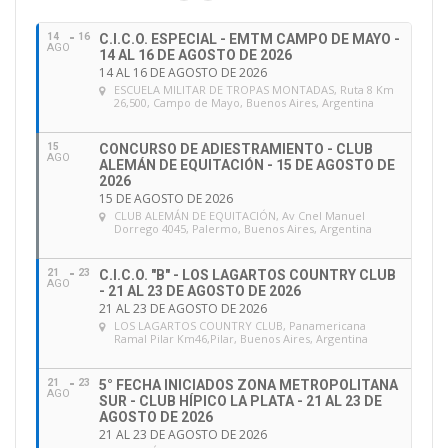
i
ó
14
16
C.I.C.O. ESPECIAL - EMTM CAMPO DE MAYO -
n
AGO
14 AL 16 DE AGOSTO DE 2026
d
14 AL 16 DE AGOSTO DE 2026
e
ESCUELA MILITAR DE TROPAS MONTADAS
, Ruta 8 Km
26,500, Campo de Mayo, Buenos Aires, Argentina
e
m
a
15
CONCURSO DE ADIESTRAMIENTO - CLUB
AGO
ALEMÁN DE EQUITACIÓN - 15 DE AGOSTO DE
i
2026
l
15 DE AGOSTO DE 2026
CLUB ALEMÁN DE EQUITACIÓN
, Av Cnel Manuel
Dorrego 4045, Palermo, Buenos Aires, Argentina
21
23
C.I.C.O. "B" - LOS LAGARTOS COUNTRY CLUB
AGO
- 21 AL 23 DE AGOSTO DE 2026
21 AL 23 DE AGOSTO DE 2026
LOS LAGARTOS COUNTRY CLUB
, Panamericana
Ramal Pilar Km46,Pilar, Buenos Aires, Argentina
21
23
5° FECHA INICIADOS ZONA METROPOLITANA
AGO
SUR - CLUB HÍPICO LA PLATA - 21 AL 23 DE
AGOSTO DE 2026
21 AL 23 DE AGOSTO DE 2026