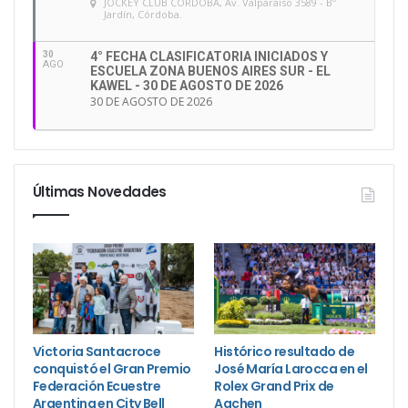
JOCKEY CLUB CÓRDOBA
, Av. Valparaíso 3589 - Bº
Jardín, Córdoba.
30
4° FECHA CLASIFICATORIA INICIADOS Y
AGO
ESCUELA ZONA BUENOS AIRES SUR - EL
KAWEL - 30 DE AGOSTO DE 2026
30 DE AGOSTO DE 2026
Últimas Novedades
Victoria Santacroce
Histórico resultado de
conquistó el Gran Premio
José María Larocca en el
Federación Ecuestre
Rolex Grand Prix de
Argentina en City Bell
Aachen