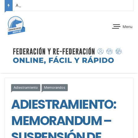
ANTEPROGRAMA: 5° FECHA CAMPEONATO DE INICIACIÓN A LA ACTIVIDAD ECUESTRE ZONA METROPOLITANA SUR – CLUB HÍPICO LA PLATA – 23 DE AGOSTO 2026
Menu
Adiestramiento
Memorandos
ADIESTRAMIENTO:
MEMORANDUM –
SUSPENSIÓN DE